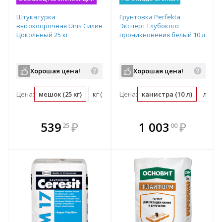
Штукатурка
Грунтовка Perfekta
высокопрочная Unis Силин
Эксперт Глубокого
Цокольный 25 кг
проникновения белый 10 л
Хорошая цена!
Хорошая цена!
Цена:
мешок (25 кг)
кг (0.04 мешок)
Цена:
канистра (10 л)
л (0.1
В комплекте
В комплекте
539
₽
1 003
₽
25
00
е!
всегда выгоднее!
всегда выгоднее!
в
т
Подобрать комплект
Подобрать комплект