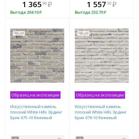
В комплекте
₽
1 365
1 611
₽
₽
1 557
₽
90
00
30
всегда выгоднее!
в
Выгода
Выгода
204.10
179
₽
₽
Выгода
232.70
₽
Подобрать комплект
Образец на экспозиции
Образец на экспозиции
Искусственный камень
Искусственный камень
плоский White Hills Эрдинг
плоский White Hills Эрдинг
Брик 675-10 бежевый
Брик 679-10 бежевый