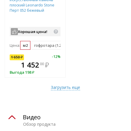
плоский Leonardo Stone
Перт 052 бежевый
Хорошая цена!
Цена:
м2
гофротара (1.2 м2)
12
%
-
12
%
1 650
₽
В комплекте
1 452
₽
00
всегда выгоднее!
Выгода
198
₽
Подобрать комплект
Загрузить еще
Видео
Обзор продукта