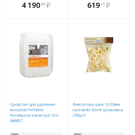
В комплекте
В комплекте
4 190
₽
619
₽
00
15
е!
всегда выгоднее!
всегда выгоднее!
в
т
Подобрать комплект
Подобрать комплект
Средство для удаления
Фиксаторы шва 12/30мм
высолов Perfekta
Leonardo Stone (упаковка:
Антивысол канистра 10 л
200шт)
446857