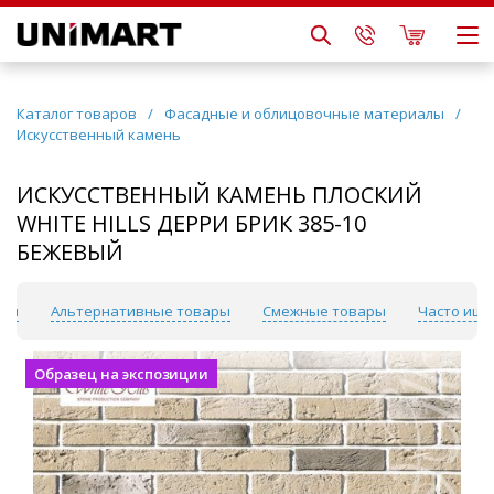
Каталог товаров
/
Фасадные и облицовочные материалы
/
Искусственный камень
ИСКУССТВЕННЫЙ КАМЕНЬ ПЛОСКИЙ
WHITE HILLS ДЕРРИ БРИК 385-10
БЕЖЕВЫЙ
вы
Альтернативные товары
Смежные товары
Часто ищу
Образец на экспозиции