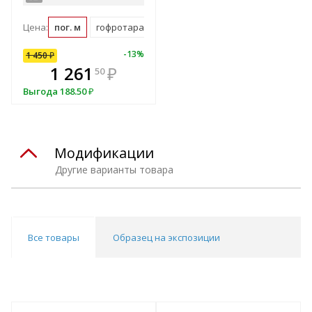
Цена:
пог. м
гофротара (1.16 пог. м)
10
%
-
13
%
1 450
₽
В комплекте
1 261
₽
50
всегда выгоднее!
Выгода
188.50
₽
Подобрать комплект
Модификации
Другие варианты товара
Все товары
Образец на экспозиции