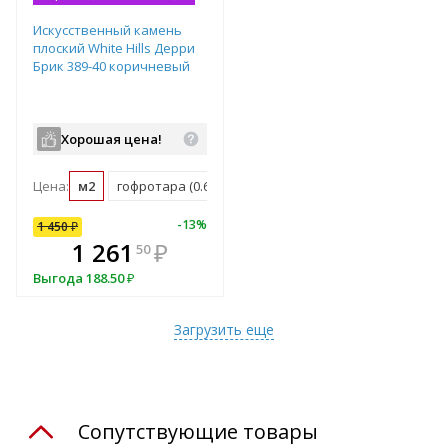
Искусственный камень
плоский White Hills Дерри
Брик 389-40 коричневый
Хорошая цена!
Цена:
м2
гофротара (0.62 м2)
10
%
-
13
%
1 450
₽
В комплекте
1 261
₽
50
всегда выгоднее!
Выгода
188.50
₽
Подобрать комплект
Загрузить еще
Сопутствующие товары