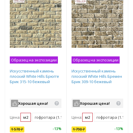
Образец на экспозиции
Образец на экспозиции
Искусственный камень
Искусственный камень
плоский White Hills Брюгге
плоский White Hills Бремен
Брик 315-10 бежевый
Брик 309-10 бежевый
Хорошая цена!
Хорошая цена!
Цена:
м2
гофротара (1.16 м2)
Цена:
мастербокс (38 м2)
м2
гофротара (1.11 м2)
10
%
-
7
%
-
13
%
-
10
%
-
13
%
1 570
1 790
₽
₽
1 790
₽