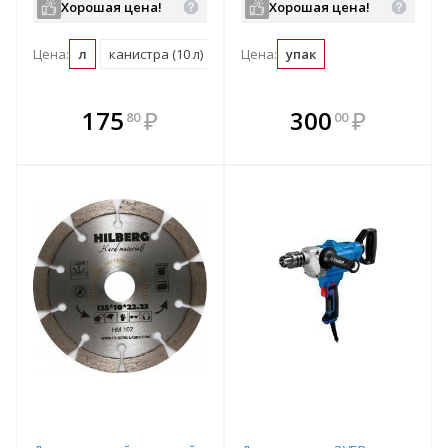
Хорошая цена!
Хорошая цена!
Цена:
л
канистра (10 л)
Цена:
упак
В комплекте
В комплекте
175
₽
300
₽
80
00
е!
всегда выгоднее!
всегда выгоднее!
в
т
Подобрать комплект
Подобрать комплект