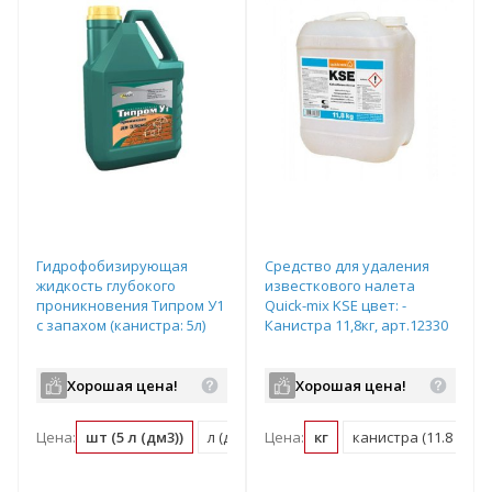
Гидрофобизирующая
Средство для удаления
жидкость глубокого
известкового налета
проникновения Типром У1
Quick-mix KSE цвет: -
с запахом (канистра: 5л)
Канистра 11,8кг, арт.12330
Хорошая цена!
Хорошая цена!
Цена:
шт (5 л (дм3))
л (дм3) (0.2 шт)
Цена:
кг
канистра (11.8 кг)