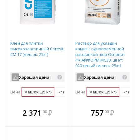
Клей для плитки
Раствор для укладки
высокоэластичный Ceresit
камня с одновременной
СМ 17 (мешок: 25кг)
расшивкой шва Основит
ФЛАЙФОРМ MC30, цвет:
020 серый (мешок 25кг)
Хорошая цена!
Хорошая цена!
Цена:
мешок (25 кг)
кг (0.04 мешок)
Цена:
мешок (25 кг)
кг (0.04
В комплекте
В комплекте
2 371
₽
757
₽
00
00
е!
всегда выгоднее!
всегда выгоднее!
в
т
Подобрать комплект
Подобрать комплект