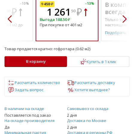
В компле
-
10
%
-
13
%
1 450
₽
05
₽
1 261
₽
всегда в
00
50
Выгода
188.50
₽
Только то, что 
от 201 м2 до
При покупке от 401 м2
настоящему н
Подобрать ко
Товар продается кратно:
гофротара (0.62 м2)
В корзину
Купить в 1 клик
Рассчитать количество
Рассчитать доставку
Задать вопрос
Хотите выгоднее?
В наличии на складе
Самовывоз со склада
Поставляется под заказ
2 дня
На складе производителя
Доставка по Москве
Да
2 дня
Минимальная партия
Доставка в регионы РФ