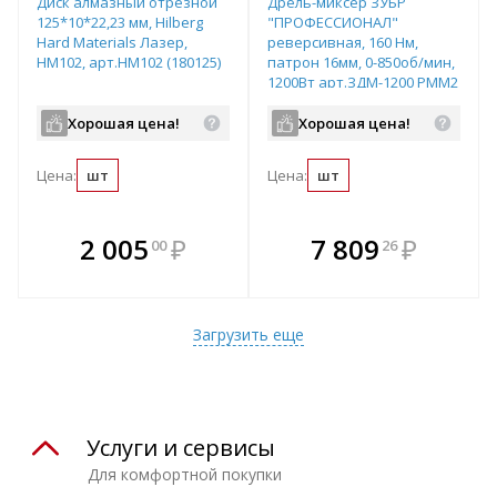
Диск алмазный отрезной
Дрель-миксер ЗУБР
125*10*22,23 мм, Hilberg
"ПРОФЕССИОНАЛ"
Hard Materials Лазер,
реверсивная, 160 Нм,
HM102, арт.HM102 (180125)
патрон 16мм, 0-850об/мин,
1200Вт арт.ЗДМ-1200 РММ2
Хорошая цена!
Хорошая цена!
Цена:
шт
Цена:
шт
В комплекте
В комплекте
2 005
₽
7 809
₽
00
26
е!
всегда выгоднее!
всегда выгоднее!
в
т
Подобрать комплект
Подобрать комплект
Загрузить еще
Услуги и сервисы
Для комфортной покупки