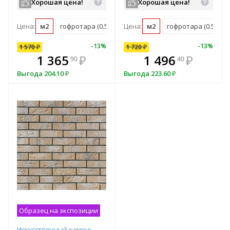
Хорошая цена!
Хорошая цена!
Цена:
м2
гофротара (0.576 м2)
Цена:
м2
гофротара (0.576 м2
10
%
-
7
%
-
13
%
-
10
%
-
13
%
1 570
1 720
₽
₽
1 720
₽
В комплекте
₽
1 365
1 548
₽
₽
1 496
₽
90
00
40
всегда выгоднее!
в
Выгода
Выгода
204.10
172
₽
₽
Выгода
223.60
₽
Подобрать комплект
Образец на экспозиции
Искусственный камень