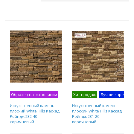
Образец на экспозиции
Хит продаж
Лучшее предлож
Искусственный камень
Искусственный камень
плоский White Hills Каскад
плоский White Hills Каскад
Рейндж 232-40
Рейндж 231-20
коричневый
коричневый