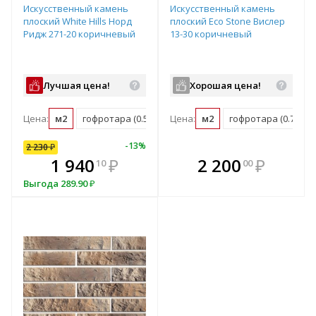
Искусственный камень
Искусственный камень
плоский White Hills Норд
плоский Eco Stone Вислер
Ридж 271-20 коричневый
13-30 коричневый
Лучшая цена!
Хорошая цена!
Цена:
м2
гофротара (0.5 м2)
Цена:
мастербокс (17.4 м2)
м2
гофротара (0.7 м2)
10
%
-
13
%
2 230
₽
В комплекте
В комплекте
1 940
₽
2 200
₽
10
00
всегда выгоднее!
всегда выгоднее!
в
Выгода
289.90
₽
Подобрать комплект
Подобрать комплект