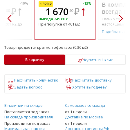
В компле
-
10
%
-
13
%
1 920
₽
28
₽
1 670
₽
всегда в
00
40
Выгода
249.60
₽
Только то, что 
от 201 м2 до
При покупке от 401 м2
настоящему н
Подобрать ко
Товар продается кратно:
гофротара (0.36 м2)
В корзину
Купить в 1 клик
Рассчитать количество
Рассчитать доставку
Задать вопрос
Хотите выгоднее?
В наличии на складе
Самовывоз со склада
Поставляется под заказ
от 1 недели
На складе производителя
Доставка по Москве
Производится под заказ
от 1 недели
Минимальная партия
Доставка в регионы РФ