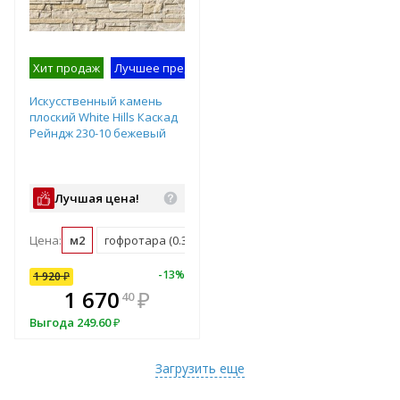
Хит продаж
Лучшее предложение
Образец на экспозиции
Искусственный камень
плоский White Hills Каскад
Рейндж 230-10 бежевый
Лучшая цена!
Цена:
м2
гофротара (0.36 м2)
мастербокс (21.93 м2)
10
%
-
13
%
1 920
₽
В комплекте
1 670
₽
40
всегда выгоднее!
Выгода
249.60
₽
Подобрать комплект
Загрузить еще