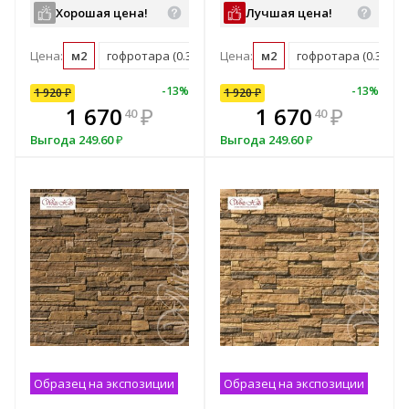
Хорошая цена!
Лучшая цена!
Цена:
м2
гофротара (0.36 м2)
Цена:
мастербокс (21.93 м2)
м2
гофротара (0.36 м2)
10
%
-
7
%
-
13
%
-
10
%
-
13
%
1 920
1 920
₽
₽
1 920
₽
В комплекте
₽
1 670
1 728
₽
₽
1 670
₽
40
00
40
всегда выгоднее!
в
Выгода
Выгода
249.60
192
₽
₽
Выгода
249.60
₽
Подобрать комплект
Образец на экспозиции
Образец на экспозиции