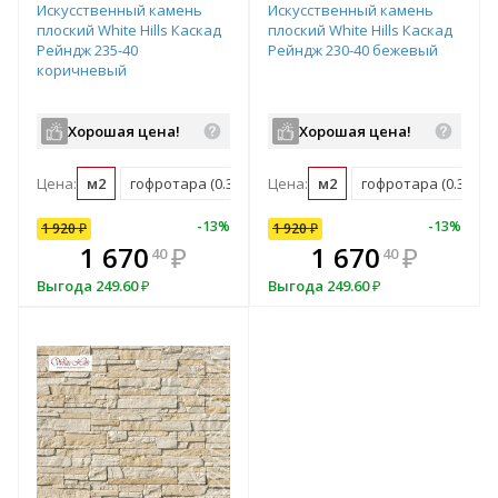
Искусственный камень
Искусственный камень
плоский White Hills Каскад
плоский White Hills Каскад
Рейндж 235-40
Рейндж 230-40 бежевый
коричневый
Хорошая цена!
Хорошая цена!
Цена:
м2
гофротара (0.36 м2)
Цена:
мастербокс (21.93 м2)
м2
гофротара (0.36 м2)
10
%
-
7
%
-
13
%
-
10
%
-
13
%
1 920
1 920
₽
₽
1 920
₽
В комплекте
₽
1 670
1 728
₽
₽
1 670
₽
40
00
40
всегда выгоднее!
в
Выгода
Выгода
249.60
192
₽
₽
Выгода
249.60
₽
Подобрать комплект