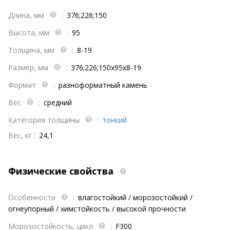
Длина, мм
:
376;226;150
Высота, мм
:
95
Толщина, мм
:
8-19
Размер, мм
:
376;226;150х95х8-19
Формат
:
разноформатный камень
Вес
:
средний
Категория толщины
:
тонкий
Вес, кг :
24,1
Физические свойства
Особенности
:
влагостойкий / морозостойкий /
огнеупорный / химстойкость / высокой прочности
Морозостойкость, цикл
:
F300