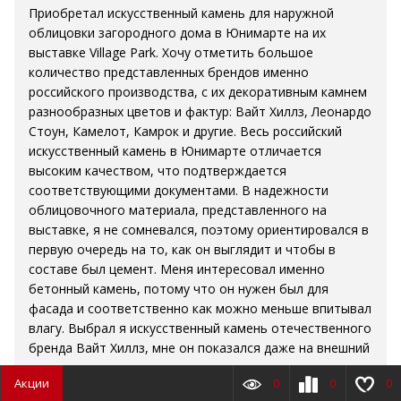
Приобретал искусственный камень для наружной
облицовки загородного дома в Юнимарте на их
выставке Village Park. Хочу отметить большое
количество представленных брендов именно
российского производства, с их декоративным камнем
разнообразных цветов и фактур: Вайт Хиллз, Леонардо
Стоун, Камелот, Камрок и другие. Весь российский
искусственный камень в Юнимарте отличается
высоким качеством, что подтверждается
соответствующими документами. В надежности
облицовочного материала, представленного на
выставке, я не сомневался, поэтому ориентировался в
первую очередь на то, как он выглядит и чтобы в
составе был цемент. Меня интересовал именно
бетонный камень, потому что он нужен был для
фасада и соответственно как можно меньше впитывал
влагу. Выбрал я искусственный камень отечественного
бренда Вайт Хиллз, мне он показался даже на внешний
вид очень надежным, а после ознакомления с его
Акции
0
0
0
техническими характеристиками сомнений и вовсе не