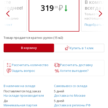
екте
В компле
319
₽
выгоднее!
всегда в
20
о по-
Только то, что 
необходимо
настоящему н
омплект
Подобрать ко
Товар продается кратно:
рулон (15 м2)
В корзину
Купить в 1 клик
Рассчитать количество
Рассчитать доставку
Задать вопрос
Хотите выгоднее?
В наличии на складе
Самовывоз со склада
Поставляется под заказ
5 дней
На складе производителя
Доставка по Москве
Да
5 дней
Минимальная партия
Доставка в регионы РФ