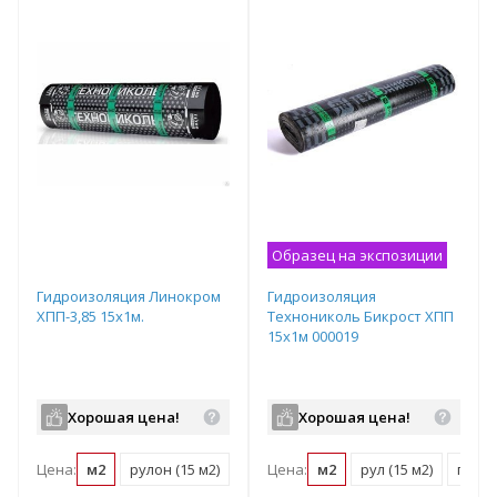
Образец на экспозиции
Гидроизоляция Линокром
Гидроизоляция
ХПП-3,85 15х1м.
Технониколь Бикрост ХПП
15х1м 000019
Хорошая цена!
Хорошая цена!
Цена:
м2
рулон (15 м2)
поддон (300 м2)
Цена:
м2
рул (15 м2)
поддо