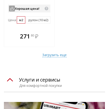
Хорошая цена!
Цена:
м2
рулон (10 м2)
поддон (250 м2)
В комплекте
271
₽
80
е!
всегда выгоднее!
т
Подобрать комплект
Загрузить еще
Услуги и сервисы
Для комфортной покупки