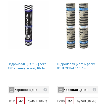
Гидроизоляция Унифлекс
Гидроизоляция Унифлекс
ТКП сланец серый, 10х1м
ВЕНТ ЭПВ-4,0 10х1м.
Хорошая цена!
Хорошая цена!
Цена:
м2
рулон (10 м2)
поддон (230 м2)
Цена:
м2
рулон (10 м2)
под