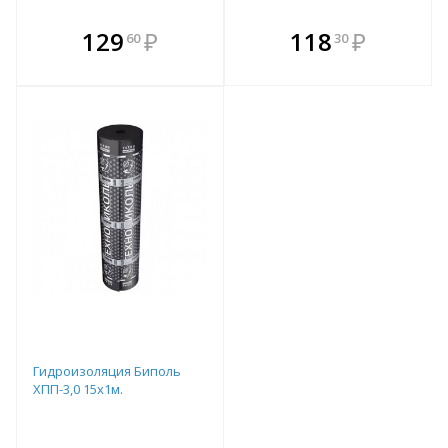
В комплекте
В комплекте
129
₽
118
₽
60
30
е!
всегда выгоднее!
всегда выгоднее!
в
т
Подобрать комплект
Подобрать комплект
Гидроизоляция Биполь
ХПП-3,0 15х1м.