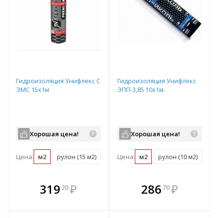
Гидроизоляция Унифлекс С
Гидроизоляция Унифлекс
ЭМС 15х1м
ЭПП-3,85 10х1м.
Хорошая цена!
Хорошая цена!
Цена:
м2
рулон (15 м2)
поддон (345 м2)
Цена:
м2
рулон (10 м2)
под
В комплекте
В комплекте
319
₽
286
₽
20
70
е!
всегда выгоднее!
всегда выгоднее!
в
т
Подобрать комплект
Подобрать комплект