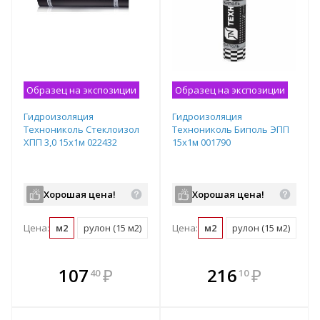
Образец на экспозиции
Образец на экспозиции
Гидроизоляция
Гидроизоляция
Технониколь Стеклоизол
Технониколь Биполь ЭПП
ХПП 3,0 15х1м 022432
15х1м 001790
Хорошая цена!
Хорошая цена!
Цена:
м2
рулон (15 м2)
поддон (375 м2)
Цена:
м2
рулон (15 м2)
под
В комплекте
В комплекте
107
₽
216
₽
40
10
е!
всегда выгоднее!
всегда выгоднее!
в
т
Подобрать комплект
Подобрать комплект