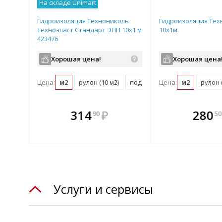
На складе Unimart
Гидроизоляция Технониколь
Гидроизоляция Тех
Техноэласт Стандарт ЭПП 10х1 м
10х1м.
423476
Хорошая цена!
Хорошая цена
Цена:
м2
рулон (10 м2)
поддон (250 м2)
Цена:
м2
рулон 
те
В комплекте
В комплек
В ком
314
₽
280
90
50
днее!
всегда выгоднее!
всегда выгод
всегда 
лект
Подобрать комплект
Подобрать компл
Подобрат
Услуги и сервисы