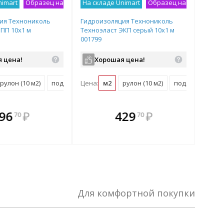
nimart
Образец на экспозиции
На складе Unimart
Образец на экспозици
ия Технониколь
Гидроизоляция Технониколь
ПП 10х1 м
Техноэласт ЭКП серый 10х1 м
001799
 цена!
Хорошая цена!
рулон (10 м2)
поддон (250 м2)
Цена:
м2
рулон (10 м2)
поддон (200 м2)
плекте
 комплекте
В комплекте
В
96
₽
429
₽
70
70
ыгоднее!
гда выгоднее!
всегда выгоднее!
всег
 комплект
добрать комплект
Подобрать комплект
Под
Для комфортной покупки