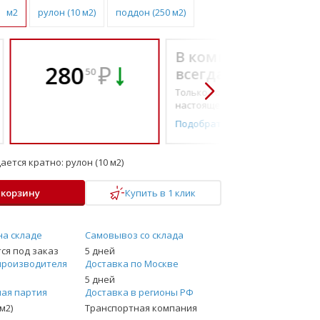
м2
рулон (10 м2)
поддон (250 м2)
В комплекте
280
₽
всегда выгоднее!
50
Только то, что по-
настоящему необходимо
Подобрать комплект
ается кратно:
рулон (10 м2)
 корзину
Купить в 1 клик
на складе
Самовывоз со склада
ся под заказ
5 дней
производителя
Доставка по Москве
5 дней
ая партия
Доставка в регионы РФ
м2)
Транспортная компания