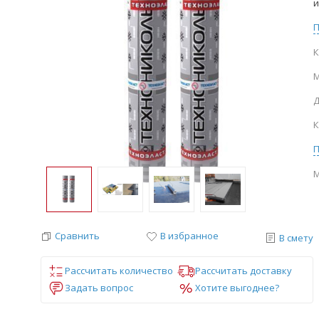
и
К
М
Д
К
М
Сравнить
В избранное
В смету
Рассчитать количество
Рассчитать доставку
Задать вопрос
Хотите выгоднее?