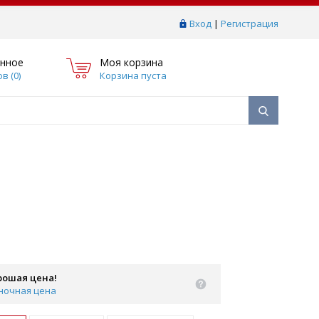
Вход
|
Регистрация
нное
Моя корзина
в (
0
)
Корзина пуста
рошая цена!
ночная цена