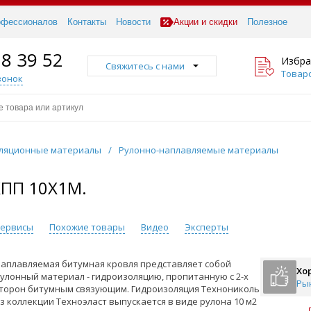
офессионалов
Контакты
Новости
Акции и скидки
Полезное
18 39 52
Избра
Свяжитесь с нами
Товаро
вонок
ляционные материалы
/
Рулонно-наплавляемые материалы
ПП 10Х1М.
 сервисы
Похожие товары
Видео
Эксперты
аплавляемая битумная кровля представляет собой
Хо
улонный материал - гидроизоляцию, пропитанную с 2-х
Ры
торон битумным связующим. Гидроизоляция Технониколь
з коллекции Техноэласт выпускается в виде рулона 10 м2