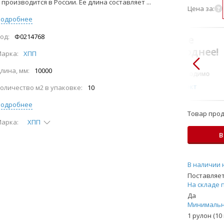
 производится в России. Ее длина составляет ...
Цена за:
Подробнее
од:
Ф0214768
В комплекте
всегда выгоднее!
арка:
ХПП
Только то, что по-
лина, мм:
10000
настоящему необходимо
Подобрать комплект
оличество м2 в упаковке:
10
Подробнее
Товар прод
арка:
ХПП
В
В наличии 
Поставляет
На складе 
Да
Минимальн
1 рулон (10 