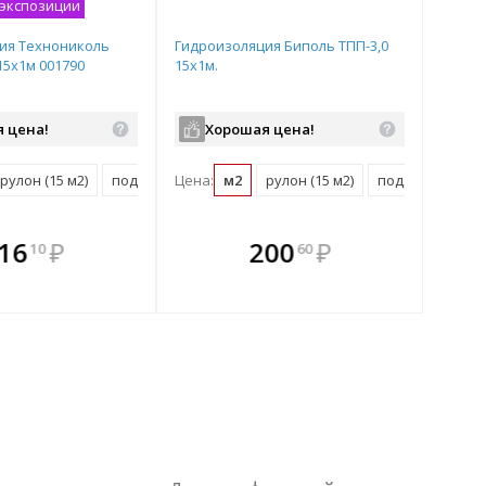
 экспозиции
ия Технониколь
Гидроизоляция Биполь ТПП-3,0
15х1м 001790
15х1м.
 цена!
Хорошая цена!
рулон (15 м2)
поддон (375 м2)
Цена:
м2
рулон (15 м2)
поддон (375 м2)
плекте
 комплекте
В комплекте
В
16
₽
200
₽
10
60
ыгоднее!
гда выгоднее!
всегда выгоднее!
всег
 комплект
добрать комплект
Подобрать комплект
Под