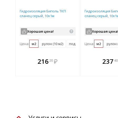
Гидроизоляция Биполь ТКП
Гидроизоляция Бип
сланец серый, 10х1м
сланец серый, 10х1
Хорошая цена!
Хорошая цена
Цена:
м2
рулон (10 м2)
поддон (250 м2)
Цена:
м2
рулон 
те
В комплекте
В комплек
В ком
216
₽
237
20
40
днее!
всегда выгоднее!
всегда выгод
всегда 
лект
Подобрать комплект
Подобрать компл
Подобрат
Услуги и сервисы