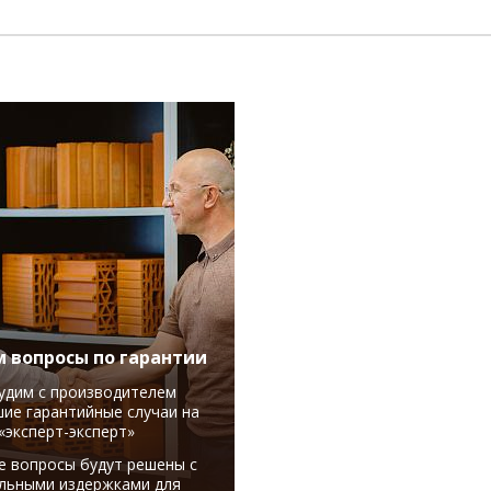
 вопросы по гарантии
удим с производителем
ие гарантийные случаи на
«эксперт-эксперт»
е вопросы будут решены с
льными издержками для