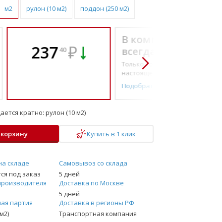
м2
рулон (10 м2)
поддон (250 м2)
В комплекте
237
₽
всегда выгоднее!
40
Только то, что по-
настоящему необходимо
Подобрать комплект
ается кратно:
рулон (10 м2)
 корзину
Купить в 1 клик
на складе
Самовывоз со склада
ся под заказ
5 дней
производителя
Доставка по Москве
5 дней
ая партия
Доставка в регионы РФ
м2)
Транспортная компания