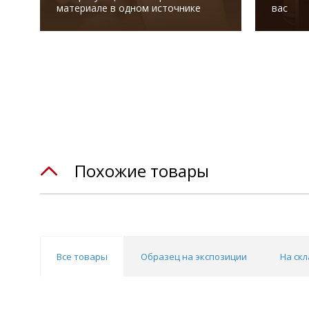
материале в одном источнике
вас
Похожие товары
Все товары
Образец на экспозиции
На скл