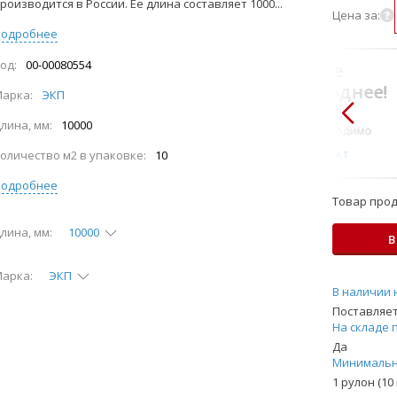
роизводится в России. Ее длина составляет 1000...
Цена за:
Подробнее
од:
00-00080554
В комплекте
всегда выгоднее!
арка:
ЭКП
Только то, что по-
лина, мм:
10000
настоящему необходимо
Подобрать комплект
оличество м2 в упаковке:
10
Подробнее
Товар прод
лина, мм:
10000
В
арка:
ЭКП
В наличии 
Поставляет
На складе 
Да
Минимальн
1 рулон (10 