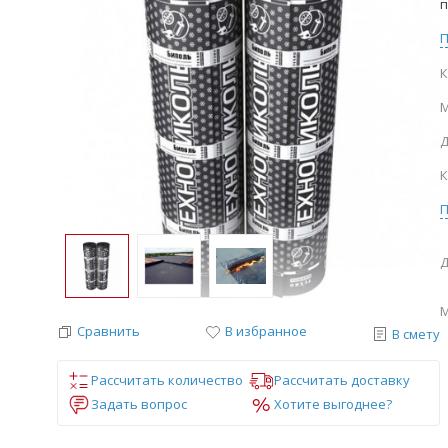
п
К
М
Д
К
Д
М
Сравнить
В избранное
В смету
Рассчитать количество
Рассчитать доставку
Задать вопрос
Хотите выгоднее?