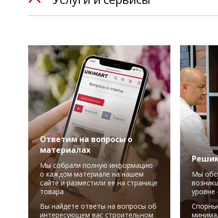
Ответим на вопросы о
материалах
Решим
Мы собрали полную информацию
о каждом материале на нашем
Мы обс
сайте и разместили ее на странице
возникш
товара
уровне 
Вы найдете ответы на вопросы об
Спорны
интересующем вас строительном
минима