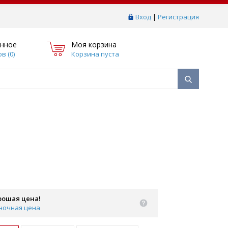
Вход
|
Регистрация
нное
Моя корзина
в (
0
)
Корзина пуста
рошая цена!
ночная цена