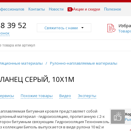
офессионалов
Контакты
Новости
Акции и скидки
Полезное
18 39 52
Избра
Свяжитесь с нами
Товаро
вонок
ляционные материалы
/
Рулонно-наплавляемые материалы
ЛАНЕЦ СЕРЫЙ, 10Х1М
 сервисы
Похожие товары
Видео
Эксперты
аплавляемая битумная кровля представляет собой
Хо
улонный материал - гидроизоляцию, пропитанную с 2-х
Ры
торон битумным связующим. Гидроизоляция Технониколь
з коллекции Биполь выпускается в виде рулона 10 м2 и