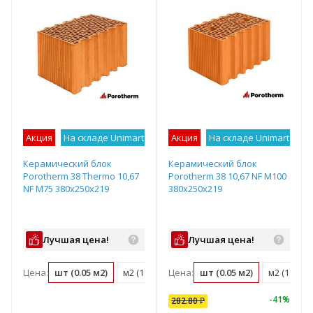
Акция
На складе Unimart
Лучшее предложение
Акция
На складе Unimart
Лу
Керамический блок
Керамический блок
Porotherm 38 Thermo 10,67
Porotherm 38 10,67 NF М100
NF М75 380х250х219
380х250х219
Лучшая цена!
Лучшая цена!
Цена:
шт (0.05 м2)
м2 (18.3 шт)
Цена:
м3 (48.1 шт)
шт (0.05 м2)
поддон (60 ш
м2 (18.3 ш
-
41
%
282.80
₽