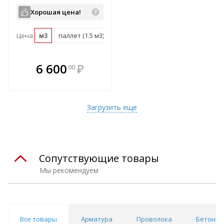
Хорошая цена!
Цена:
м3
паллет (1.5 м3)
В комплекте
6 600
₽
00
е!
всегда выгоднее!
т
Подобрать комплект
Загрузить еще
Сопутствующие товары
Мы рекомендуем
Все товары
Арматура
Проволока
Бетон