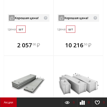
Хорошая цена!
Хорошая цена!
Цена:
шт
Цена:
шт
В комплекте
В комплекте
2 057
₽
10 216
₽
00
50
е!
всегда выгоднее!
всегда выгоднее!
в
т
Подобрать комплект
Подобрать комплект
Акции
0
0
0