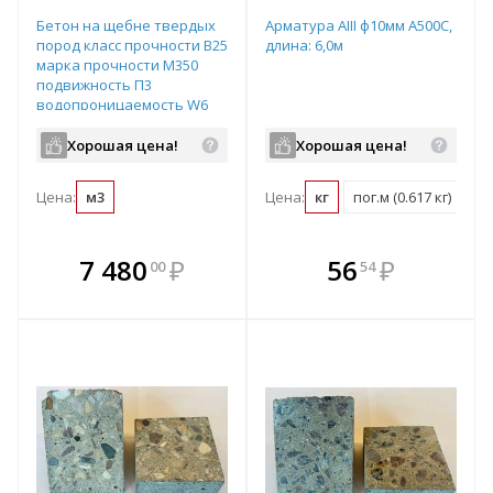
Бетон на щебне твердых
Арматура АIII ф10мм А500С,
пород класс прочности B25
длина: 6,0м
марка прочности М350
подвижность П3
водопроницаемость W6
Хорошая цена!
Хорошая цена!
Цена:
м3
Цена:
кг
пог.м (0.617 кг)
т 
В комплекте
В комплекте
7 480
₽
56
₽
00
54
е!
всегда выгоднее!
всегда выгоднее!
в
т
Подобрать комплект
Подобрать комплект