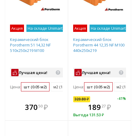
Акция
На складе Unimart
Лучшее предложение
Акция
На складе Unimart
Лу
Керамический блок
Керамический блок
Porotherm 51 14,32 NF
Porotherm 44 12,35 NF М100
510х250х219 М100
440x250x219
Лучшая цена!
Лучшая цена!
Цена:
шт (0.05 м2)
м2 (18.3 шт)
Цена:
м3 (35.8 шт)
шт (0.05 м2)
поддон (50 ш
м2 (18.3 ш
-
41
%
320.80
₽
кте
В комплекте
370
320
₽
₽
189
₽
50
80
27
е!
днее!
всегда выгоднее!
в
Выгода
131.53
₽
т
плект
Подобрать комплект