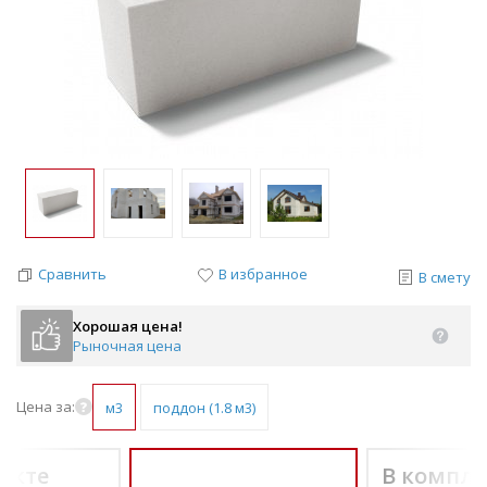
Сравнить
В избранное
В смету
Хорошая цена!
Рыночная цена
Цена за:
м3
поддон (1.8 м3)
екте
В компле