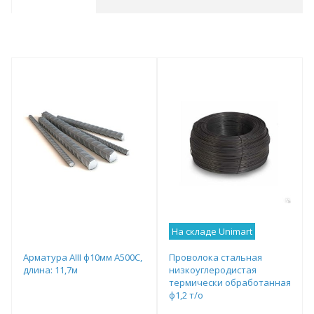
На складе Unimart
Арматура АIII ф10мм А500С,
Проволока стальная
длина: 11,7м
низкоуглеродистая
термически обработанная
ф1,2 т/о