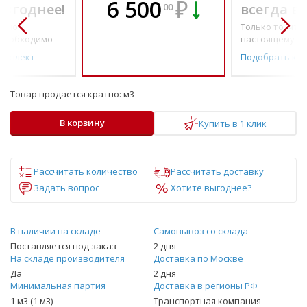
6 500
₽
выгоднее!
всегда в
00
о по-
Только то, что 
необходимо
настоящему н
омплект
Подобрать ко
Товар продается кратно:
м3
В корзину
Купить в 1 клик
Рассчитать количество
Рассчитать доставку
Задать вопрос
Хотите выгоднее?
В наличии на складе
Самовывоз со склада
Поставляется под заказ
2 дня
На складе производителя
Доставка по Москве
Да
2 дня
Минимальная партия
Доставка в регионы РФ
1 м3 (1 м3)
Транспортная компания