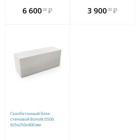
В комплекте
В комплекте
6 600
₽
3 900
₽
00
00
е!
всегда выгоднее!
всегда выгоднее!
в
т
Подобрать комплект
Подобрать комплект
Газобетонный блок
стеновой Bonolit D500
625х250х400 мм