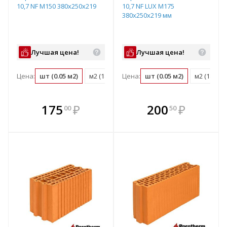
10,7 NF М150 380х250х219
10,7 NF LUX М175
380х250х219 мм
Лучшая цена!
Лучшая цена!
Цена:
шт (0.05 м2)
м2 (18.3 шт)
Цена:
м3 (48.1 шт)
шт (0.05 м2)
поддон (72 ш
м2 (18.3 ш
В комплекте
В комплекте
175
₽
200
₽
00
50
е!
всегда выгоднее!
всегда выгоднее!
в
т
Подобрать комплект
Подобрать комплект