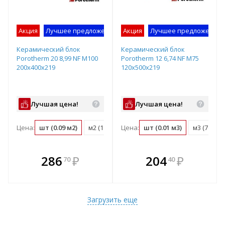
Акция
Лучшее предложение
Акция
Лучшее предложение
Керамический блок
Керамический блок
Porotherm 20 8,99 NF М100
Porotherm 12 6,74 NF М75
200х400х219
120х500х219
Лучшая цена!
Лучшая цена!
Цена:
шт (0.09 м2)
м2 (11.4 шт)
Цена:
м3 (57.1 шт)
шт (0.01 м3)
поддон (72 ш
м3 (76.1 ш
В комплекте
В комплекте
286
₽
204
₽
70
40
е!
всегда выгоднее!
всегда выгоднее!
в
т
Подобрать комплект
Подобрать комплект
Загрузить еще