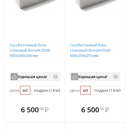
Газобетонный блок
Газобетонный блок
стеновой Bonolit D500
стеновой Bonolit D500
600х300х200 мм
600х250х250 мм
Хорошая цена!
Хорошая цена!
Цена:
м3
поддон (1.8 м3)
Цена:
м3
поддон (1.8 м3)
В комплекте
В комплекте
6 500
₽
6 500
₽
00
00
е!
всегда выгоднее!
всегда выгоднее!
в
т
Подобрать комплект
Подобрать комплект