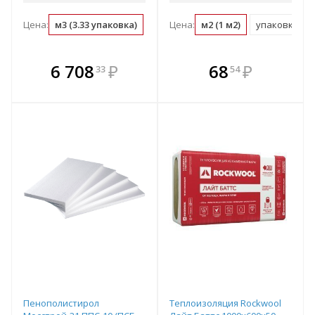
Цена:
м3 (3.33 упаковка)
упаковка (0.3 м3)
Цена:
м2 (1 м2)
м2 (0.05 м3)
упаковка (70.
В комплекте
В комплекте
6 708
₽
68
₽
33
54
е!
всегда выгоднее!
всегда выгоднее!
в
т
Подобрать комплект
Подобрать комплект
Пенополистирол
Теплоизоляция Rockwool