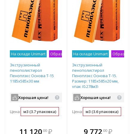
На складе Unimart
Образец на экспозиции
На складе Unimart
Образец н
Экструзионный
Экструзионный
пенополистирол
пенополистирол
Пеноплэкс Основа Т-15
Пеноплэкс Основа Т-15.
1185х585х30 мм
Размер: 1185х585х20 мм,
упак (0.278м3)
Хорошая цена!
Хорошая цена!
Цена:
м3 (3.7 упаковка)
упаковка (0.27 м3)
Цена:
м3 (3.6 упаковка)
м2 (0.03 м3)
упак
В комплекте
В комплекте
11 120
₽
9 772
₽
00
00