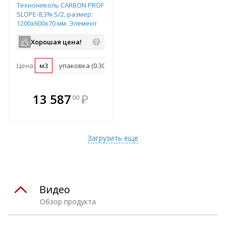
Технониколь CARBON PROF
SLOPE-8,3% S/2, размер:
1200х600х70 мм. Элемент
"M", арт.585235
Хорошая цена!
Цена:
м3
упаковка (0.302 м3)
В комплекте
13 587
₽
00
е!
всегда выгоднее!
т
Подобрать комплект
Загрузить еще
Видео
Обзор продукта