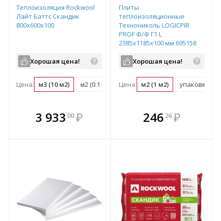
Теплоизоляция Rockwool
Плиты
Лайт Баттс Скандик
теплоизоляционные
800х600х100
Технониколь LOGICPIR
PROF Ф/Ф Г1 L
2385х1185х100 мм 695158
Хорошая цена!
Хорошая цена!
Цена:
м3 (10 м2)
м2 (0.1 м3)
Цена:
упаковка (0.29 м3)
м2 (1 м2)
упаковка (169
В комплекте
В комплекте
3 933
₽
246
₽
00
26
е!
всегда выгоднее!
всегда выгоднее!
в
т
Подобрать комплект
Подобрать комплект