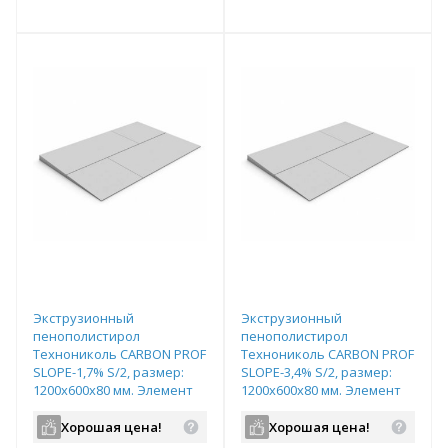
е!
всегда выгоднее!
всегда выгоднее!
в
т
Подобрать комплект
Подобрать комплект
Экструзионный
Экструзионный
пенополистирол
пенополистирол
Технониколь CARBON PROF
Технониколь CARBON PROF
SLOPE-1,7% S/2, размер:
SLOPE-3,4% S/2, размер:
1200х600х80 мм. Элемент
1200х600х80 мм. Элемент
"B", арт.585233
"K", арт.585234
Хорошая цена!
Хорошая цена!