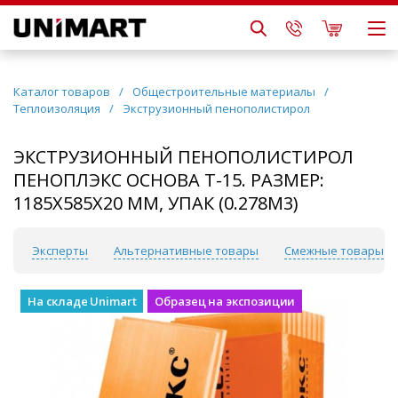
Каталог товаров
/
Общестроительные материалы
/
Теплоизоляция
/
Экструзионный пенополистирол
ЭКСТРУЗИОННЫЙ ПЕНОПОЛИСТИРОЛ
ПЕНОПЛЭКС ОСНОВА Т-15. РАЗМЕР:
1185Х585Х20 ММ, УПАК (0.278М3)
о
Эксперты
Альтернативные товары
Смежные товары
На складе Unimart
Образец на экспозиции