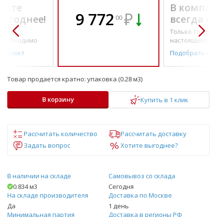
екте
В компле
9 772
₽
выгоднее!
всегда в
00
о по-
Только то, что 
необходимо
настоящему н
омплект
Подобрать ко
Товар продается кратно:
упаковка (0.28 м3)
В корзину
Купить в 1 клик
Рассчитать количество
Рассчитать доставку
Задать вопрос
Хотите выгоднее?
В наличии на складе
Самовывоз со склада
0.834 м3
Сегодня
На складе производителя
Доставка по Москве
Да
1 день
Минимальная партия
Доставка в регионы РФ