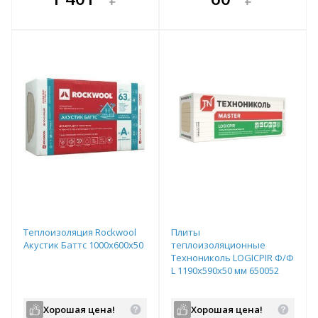
е!
всегда выгоднее!
всегда выгоднее!
в
т
Подобрать комплект
Подобрать комплект
Теплоизоляция Rockwool
Плиты
Акустик Баттс 1000х600х50
теплоизоляционные
Технониколь LOGICPIR Ф/Ф
L 1190х590х50 мм 650052
Хорошая цена!
Хорошая цена!