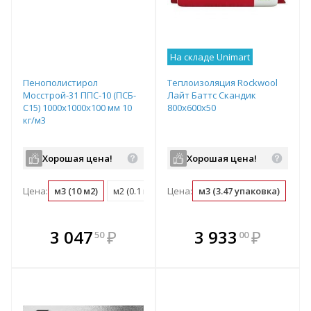
На складе Unimart
Пенополистирол
Теплоизоляция Rockwool
Мосстрой-31 ППС-10 (ПСБ-
Лайт Баттс Скандик
С15) 1000х1000х100 мм 10
800х600х50
кг/м3
Хорошая цена!
Хорошая цена!
Цена:
м3 (10 м2)
м2 (0.1 м3)
Цена:
упаковка (0.6 м3)
м3 (3.47 упаковка)
упа
В комплекте
В комплекте
3 047
₽
3 933
₽
50
00
е!
всегда выгоднее!
всегда выгоднее!
в
т
Подобрать комплект
Подобрать комплект