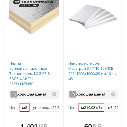
Плиты
Пенополистирол
теплоизоляционные
Мосстрой-31 ППС-10 (ПСБ-
Технониколь LOGICPIR
С15) 1000х1000х20 мм 10 кг/
PROF Ф/Ф Г1 L-
м3
2385х1185х50
Хорошая цена!
Хорошая цена!
Цена:
м2
упаковка (22.61 м2)
Цена:
м2 (0.02 м3)
м3 (50 м2)
В комплекте
В комплекте
1 401
₽
60
₽
30
95