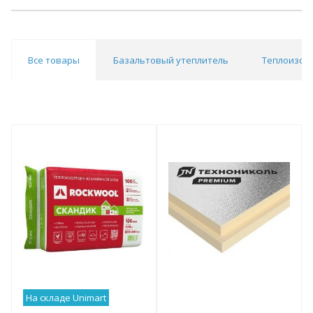
Все товары
Базальтовый утеплитель
Теплоизол
На складе Unimart