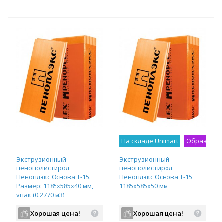
е!
всегда выгоднее!
всегда выгоднее!
в
т
Подобрать комплект
Подобрать комплект
На складе Unimart
Образец н
Экструзионный
Экструзионный
пенополистирол
пенополистирол
Пеноплэкс Основа Т-15.
Пеноплэкс Основа Т-15
Размер: 1185х585х40 мм,
1185х585х50 мм
упак (0.2770 м3)
Хорошая цена!
Хорошая цена!