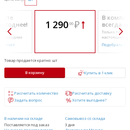
екте
В компле
1 290
₽
выгоднее!
всегда в
00
о по-
Только то, что 
необходимо
настоящему н
омплект
Подобрать ко
Товар продается кратно:
шт
В корзину
Купить в 1 клик
Рассчитать количество
Рассчитать доставку
Задать вопрос
Хотите выгоднее?
В наличии на складе
Самовывоз со склада
Поставляется под заказ
3 дня
На складе производителя
Доставка по Москве