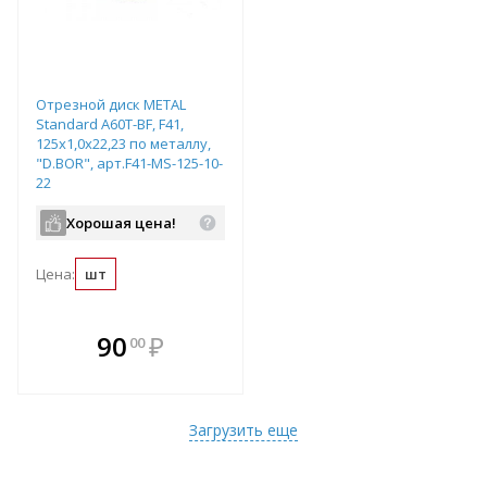
Отрезной диск METAL
Standard A60T-BF, F41,
125x1,0x22,23 по металлу,
"D.BOR", арт.F41-MS-125-10-
22
Хорошая цена!
Цена:
шт
В комплекте
90
₽
00
е!
всегда выгоднее!
т
Подобрать комплект
Загрузить еще