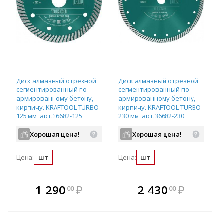
Диск алмазный отрезной
Диск алмазный отрезной
сегментированный по
сегментированный по
армированному бетону,
армированному бетону,
кирпичу, KRAFTOOL TURBO
кирпичу, KRAFTOOL TURBO
125 мм, арт.36682-125
230 мм, арт.36682-230
Хорошая цена!
Хорошая цена!
Цена:
шт
Цена:
шт
В комплекте
В комплекте
1 290
₽
2 430
₽
00
00
е!
всегда выгоднее!
всегда выгоднее!
в
т
Подобрать комплект
Подобрать комплект