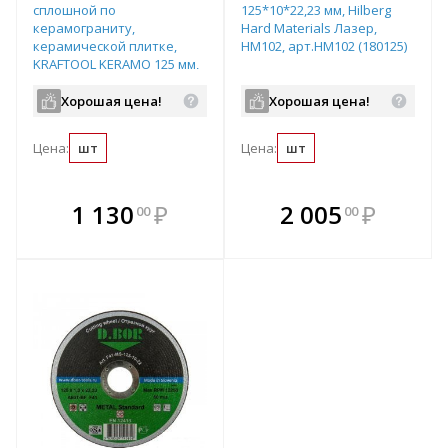
сплошной по
125*10*22,23 мм, Hilberg
керамограниту,
Hard Materials Лазер,
керамической плитке,
HM102, арт.HM102 (180125)
KRAFTOOL KERAMO 125 мм,
арт.36684-125
Хорошая цена!
Хорошая цена!
Цена:
шт
Цена:
шт
В комплекте
В комплекте
1 130
₽
2 005
₽
00
00
е!
всегда выгоднее!
всегда выгоднее!
в
т
Подобрать комплект
Подобрать комплект