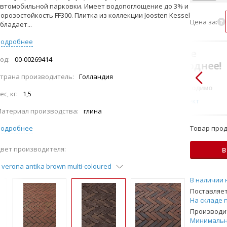
втомобильной парковки. Имеет водопоглощение до 3% и
орозостойкость FF300. Плитка из коллекции Joosten Kessel
Цена за:
бладает...
Подробнее
В комплекте
од:
00-00269414
всегда выгоднее!
трана производитель:
Голландия
Только то, что по-
настоящему необходимо
ес, кг:
1,5
Подобрать комплект
атериал производства:
глина
Подробнее
Товар прод
вет производителя:
В
verona antika brown multi-coloured
В наличии 
Поставляет
На складе 
Производит
Минимальн