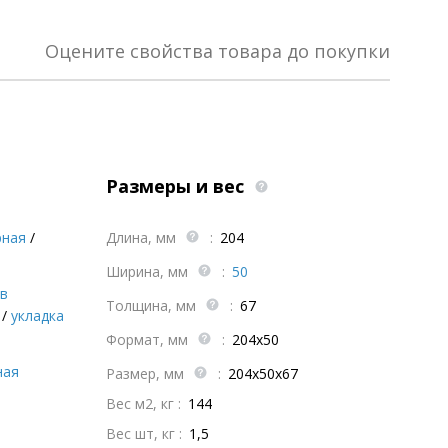
Оцените свойства товара до покупки
Размеры и вес
рная
/
Длина, мм
:
204
Ширина, мм
:
50
 в
Толщина, мм
:
67
/
укладка
Формат, мм
:
204х50
ная
Размер, мм
:
204х50х67
Вес м2, кг :
144
Вес шт, кг :
1,5