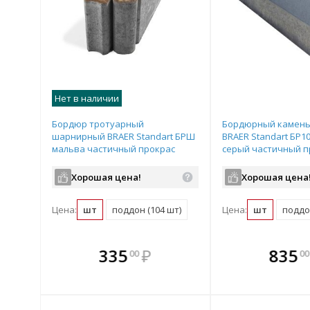
Нет в наличии
Бордюр тротуарный
Бордюрный камень
шарнирный BRAER Standart БРШ
BRAER Standart БР10
мальва частичный прокрас
серый частичный п
500х78х200 мм
1000х150х300 мм
Хорошая цена!
Хорошая цена
Цена:
шт
поддон (104 шт)
Цена:
шт
поддон
те
В комплекте
В комплек
В ком
335
₽
835
00
00
днее!
всегда выгоднее!
всегда выгод
всегда 
лект
Подобрать комплект
Подобрать компл
Подобрат