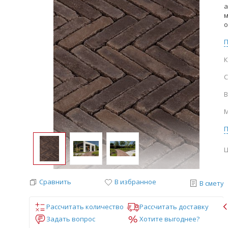
а
м
о
К
С
В
М
Ц
Сравнить
В избранное
В смету
Рассчитать количество
Рассчитать доставку
Задать вопрос
Хотите выгоднее?