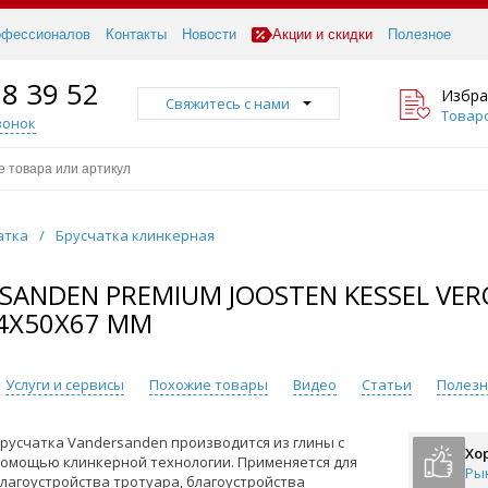
офессионалов
Контакты
Новости
Акции и скидки
Полезное
18 39 52
Избра
Свяжитесь с нами
Товаро
вонок
атка
/
Брусчатка клинкерная
ANDEN PREMIUM JOOSTEN KESSEL VER
4Х50Х67 ММ
Услуги и сервисы
Похожие товары
Видео
Статьи
Полезн
русчатка Vandersanden производится из глины с
Хо
омощью клинкерной технологии. Применяется для
Ры
лагоустройства тротуара, благоустройства