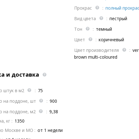
Прокрас
:
полный прокра
Вид цвета
:
пестрый
Тон
:
темный
Цвет
:
коричневый
Цвет производителя
:
ver
brown multi-coloured
ка и доставка
о штук в м2
:
75
о на поддоне, шт
:
900
о на поддоне, м2
:
9,38
, кг :
1350
по Москве и МО :
от 1 недели