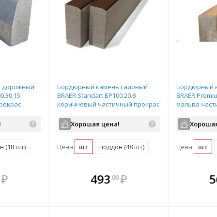
 дорожный
Бордюрный камень садовый
Бордюрный 
0.30.15
BRAER Standart БР100.20.8
BRAER Premiu
рокрас
коричневый частичный прокрас
мальва част
1000х80х200 мм
1000х80х200 
!
Хорошая цена!
Хорошая
 (18 шт)
Цена:
шт
поддон (48 шт)
Цена:
шт
те
плекте
В комплекте
В комплекте
В ком
В
₽
493
₽
5
00
нее!
выгоднее!
всегда выгоднее!
всегда выгоднее!
всегда в
все
ект
ь комплект
Подобрать комплект
Подобрать комплект
Подобрать
По