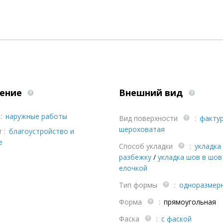
ение
Внешний вид
:
наружные работы
Вид поверхности
:
факту
шероховатая
 :
благоустройство и
е
Способ укладки
:
укладка
разбежку
/
укладка шов в шов
елочкой
Тип формы
:
одноразмер
Форма
:
прямоугольная
Фаска
:
с фаской