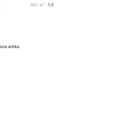
Вес, кг :
1,5
с
ona antika