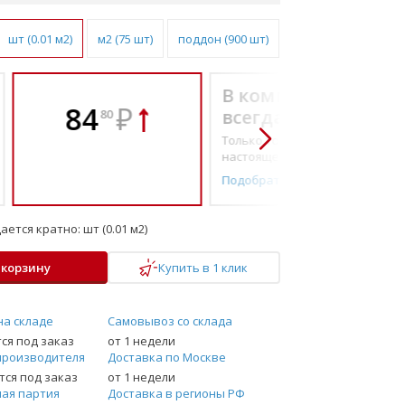
шт (0.01 м2)
м2 (75 шт)
поддон (900 шт)
В комплекте
84
₽
всегда выгоднее!
80
Только то, что по-
настоящему необходимо
Подобрать комплект
ается кратно:
шт (0.01 м2)
 корзину
Купить в 1 клик
на складе
Самовывоз со склада
ся под заказ
от 1 недели
производителя
Доставка по Москве
ся под заказ
от 1 недели
ая партия
Доставка в регионы РФ