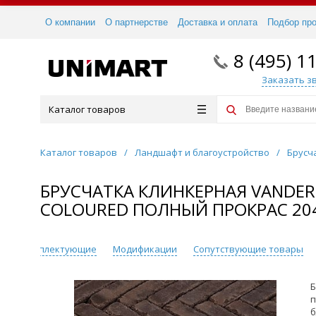
О компании
О партнерстве
Доставка и оплата
Подбор пр
8 (495) 1
Заказать з
Каталог товаров
Каталог товаров
/
Ландшафт и благоустройство
/
Брусч
БРУСЧАТКА КЛИНКЕРНАЯ VANDERS
COLOURED ПОЛНЫЙ ПРОКРАС 20
и
Комплектующие
Модификации
Сопутствующие товары
Б
п
б