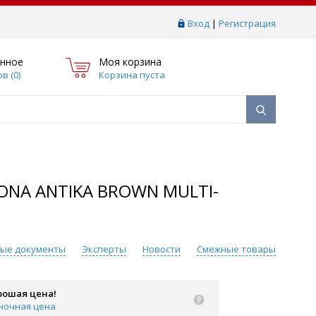
Вход
|
Регистрация
нное
Моя корзина
в (
0
)
Корзина пуста
ONA ANTIKA BROWN MULTI-
ые документы
Эксперты
Новости
Смежные товары
рошая цена!
ночная цена