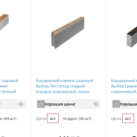
 садовый
Бордюрный камень садовый
Бордюрный 
анит
Выбор Листопад гладкий
Выбор Грани
стичный
Бордюр шарнирный, хаски,
коричневый,
0 мм
частичный прокрас 500х200х80
прокрас 1000
мм
!
Хорошая цена!
Хорошая
 (44 шт)
Цена:
шт
поддон (96 шт)
Цена:
шт
те
плекте
В комплекте
В комплекте
В ком
В