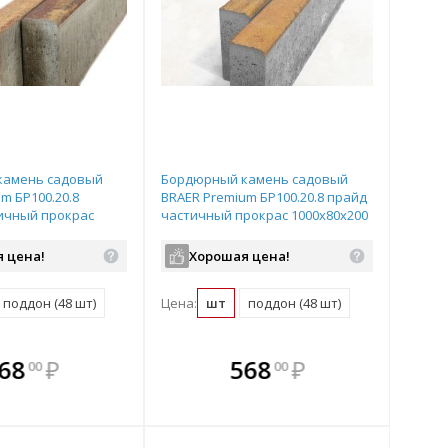
камень садовый
Бордюрный камень садовый
m БР100.20.8
BRAER Premium БР100.20.8 прайд
ичный прокрас
частичный прокрас 1000х80х200
мм
мм
 цена!
Хорошая цена!
поддон (48 шт)
Цена:
шт
поддон (48 шт)
плекте
 комплекте
В комплекте
В
68
₽
568
₽
00
00
ыгоднее!
гда выгоднее!
всегда выгоднее!
всег
 комплект
добрать комплект
Подобрать комплект
Под