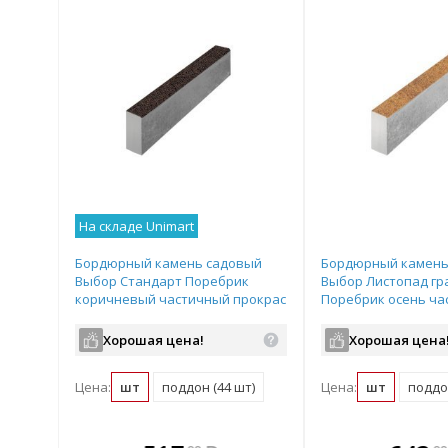
На складе Unimart
Бордюрный камень садовый
Бордюрный камень
Выбор Стандарт Поребрик
Выбор Листопад гр
коричневый частичный прокрас
Поребрик осень ча
1000х80х200 мм
прокрас 1000х80х20
Хорошая цена!
Хорошая цена
Цена:
шт
поддон (44 шт)
Цена:
шт
поддон
те
В комплекте
В комплек
В ком