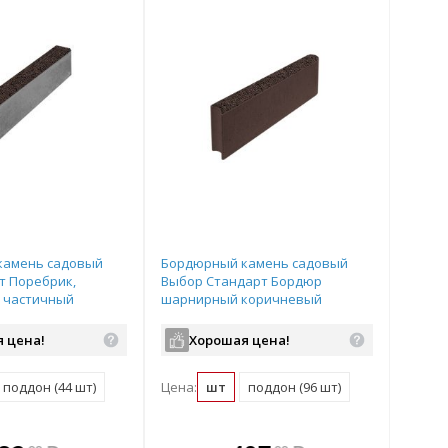
камень садовый
Бордюрный камень садовый
т Поребрик,
Выбор Стандарт Бордюр
 частичный
шарнирный коричневый
х80х200 мм
полный прокрас 500х200х80 мм
 цена!
Хорошая цена!
поддон (44 шт)
Цена:
шт
поддон (96 шт)
плекте
 комплекте
В комплекте
В