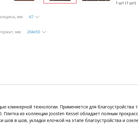
1 шт (1 шт)
олщина, мм:
67
ормат, мм:
204х50
щью клинкерной технологии. Применяется для благоустройства 
 Плитка из коллекции Joosten Kessel обладает полным прокрас
и шов в шов, укладки елочкой на этапе благоустройства и озел