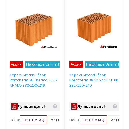
Акция
На складе Unimart
Лучшее предложение
Акция
На складе Unimart
Лу
Керамический блок
Керамический блок
Porotherm 38 Thermo 10,67
Porotherm 38 10,67 NF М100
NF М75 380х250х219
380х250х219
Лучшая цена!
Лучшая цена!
Цена:
шт (0.05 м2)
м2 (18.3 шт)
Цена:
м3 (48.1 шт)
шт (0.05 м2)
поддон (60 ш
м2 (18.3 ш