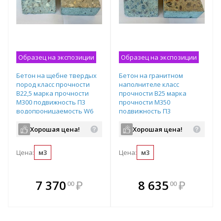
Образец на экспозиции
Образец на экспозиции
Бетон на щебне твердых
Бетон на гранитном
пород класс прочности
наполнителе класс
B22,5 марка прочности
прочности B25 марка
М300 подвижность П3
прочности М350
водопроницаемость W6
подвижность П3
водопроницаемость W6
Хорошая цена!
Хорошая цена!
Цена:
м3
Цена:
м3
В комплекте
В комплекте
7 370
₽
8 635
₽
00
00
е!
всегда выгоднее!
всегда выгоднее!
в
т
Подобрать комплект
Подобрать комплект