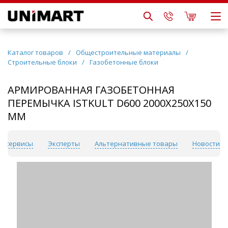
Каталог товаров
/
Общестроительные материалы
/
Строительные блоки
/
Газобетонные блоки
АРМИРОВАННАЯ ГАЗОБЕТОННАЯ
ПЕРЕМЫЧКА ISTKULT D600 2000Х250Х150
ММ
 и сервисы
Эксперты
Альтернативные товары
Новости