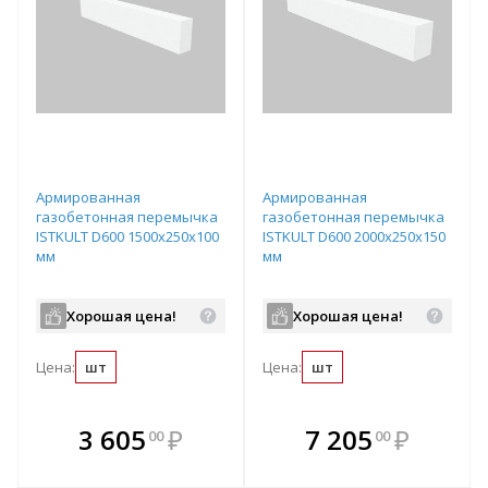
Армированная
Армированная
газобетонная перемычка
газобетонная перемычка
ISTKULT D600 1500х250х100
ISTKULT D600 2000х250х150
мм
мм
Хорошая цена!
Хорошая цена!
Цена:
шт
Цена:
шт
В комплекте
В комплекте
3 605
₽
7 205
₽
00
00
е!
всегда выгоднее!
всегда выгоднее!
в