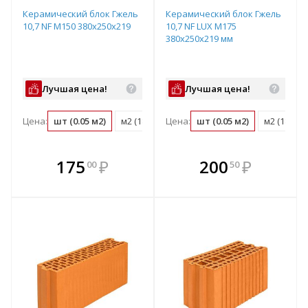
Керамический блок Гжель
Керамический блок Гжель
10,7 NF М150 380х250х219
10,7 NF LUX М175
380х250х219 мм
Лучшая цена!
Лучшая цена!
Цена:
шт (0.05 м2)
м2 (18.3 шт)
Цена:
м3 (48.1 шт)
шт (0.05 м2)
поддон (72 ш
м2 (18.3 ш
В комплекте
В комплекте
175
₽
200
₽
00
50
е!
всегда выгоднее!
всегда выгоднее!
в
т
Подобрать комплект
Подобрать комплект