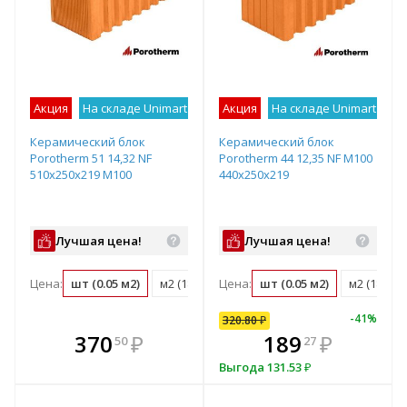
Акция
На складе Unimart
Лучшее предложение
Акция
На складе Unimart
Лу
Керамический блок
Керамический блок
Porotherm 51 14,32 NF
Porotherm 44 12,35 NF М100
510х250х219 М100
440x250x219
Лучшая цена!
Лучшая цена!
Цена:
шт (0.05 м2)
м2 (18.3 шт)
Цена:
м3 (35.8 шт)
шт (0.05 м2)
поддон (50 ш
м2 (18.3 ш
-
41
%
320.80
₽
кте
В комплекте
370
320
₽
₽
189
₽
50
80
27
е!
днее!
всегда выгоднее!
в
Выгода
131.53
₽
т
плект
Подобрать комплект