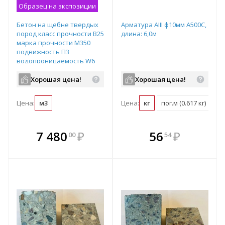
Образец на экспозиции
Бетон на щебне твердых
Арматура АIII ф10мм А500С,
пород класс прочности B25
длина: 6,0м
марка прочности М350
подвижность П3
водопроницаемость W6
Хорошая цена!
Хорошая цена!
Цена:
м3
Цена:
кг
пог.м (0.617 кг)
т 
В комплекте
В комплекте
7 480
₽
56
₽
00
54
е!
всегда выгоднее!
всегда выгоднее!
в
т
Подобрать комплект
Подобрать комплект