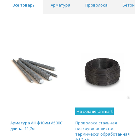
Все товары
Арматура
Проволока
Бетон
На складе Unimart
Арматура АIII ф10мм А500С,
Проволока стальная
длина: 11,7м
низкоуглеродистая
термически обработанная
ф1,2 т/о