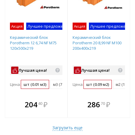
Акция
Лучшее предложение
Акция
Лучшее предложение
Керамический блок
Керамический блок
Porotherm 12 6,74 NF М75
Porotherm 20 8,99 NF М100
120х500х219
200х400х219
Лучшая цена!
Лучшая цена!
Цена:
шт (0.01 м3)
м3 (76.1 шт)
Цена:
м2 (9.1 шт)
шт (0.09 м2)
поддон (80 шт)
м2 (11.4 ш
В комплекте
В комплекте
204
₽
286
₽
40
70
е!
всегда выгоднее!
всегда выгоднее!
в
т
Подобрать комплект
Подобрать комплект
Загрузить еще