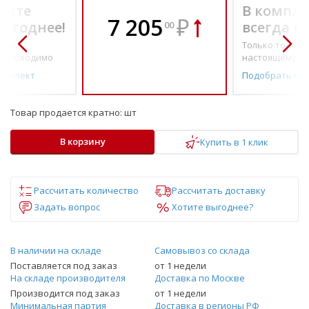
екте
В компле
7 205
₽
выгоднее!
всегда в
00
о по-
Только то, что 
необходимо
настоящему н
омплект
Подобрать ко
Товар продается кратно:
шт
В корзину
Купить в 1 клик
Рассчитать количество
Рассчитать доставку
Задать вопрос
Хотите выгоднее?
В наличии на складе
Самовывоз со склада
Поставляется под заказ
от 1 недели
На складе производителя
Доставка по Москве
Производится под заказ
от 1 недели
Минимальная партия
Доставка в регионы РФ