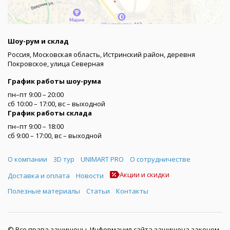
Шоу-рум и склад
Россия, Московская область, Истринский район, деревня
Покровское, улица Северная
График работы шоу-рума
пн–пт 9:00 – 20:00
сб 10:00 – 17:00, вс – выходной
График работы склада
пн–пт 9:00 – 18:00
сб 9:00 – 17:00, вс – выходной
Меню
О компании
3D тур
UNIMART PRO
О сотрудничестве
Акции и скидки
Доставка и оплата
Новости
Полезные материалы
Статьи
Контакты
© Все права защищены. Информация сайта защищена законом