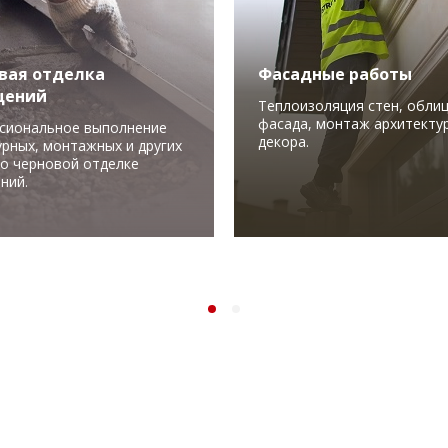
вая отделка
Фасадные работы
щений
Теплоизоляция стен, обли
фасада, монтаж архитекту
сиональное выполнение
декора.
рных, монтажных и других
по черновой отделке
ний.