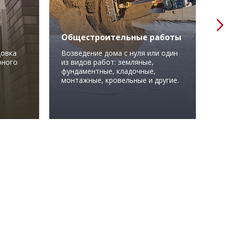
Общестроительные работы
Ф
цовка
Возведение дома с нуля или один
К
рного
из видов работ: земляные,
п
фундаментные, кладочные,
т
монтажные, кровельные и другие.