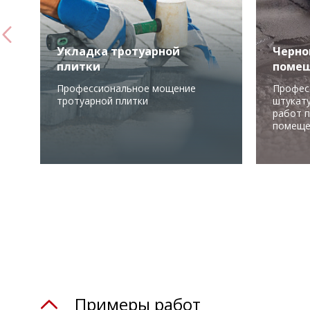
Укладка тротуарной
Черно
плитки
поме
Профессиональное мощение
Профес
тротуарной плитки
штукату
работ 
помеще
Примеры работ