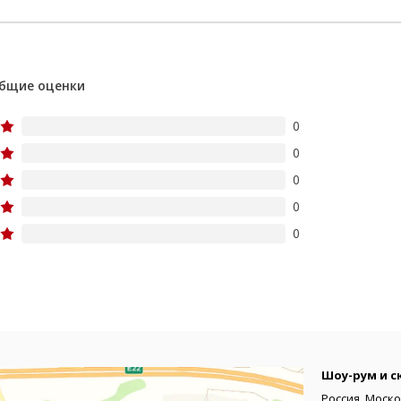
бщие оценки
0
0
0
0
0
Шоу-рум и с
Россия, Моско