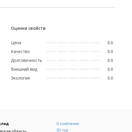
Оценки свойств
Цена
0.0
Качество
0.0
Долговечность
0.0
Внешний вид
0.0
Экология
0.0
Меню
клад
О компании
3D тур
вская область,