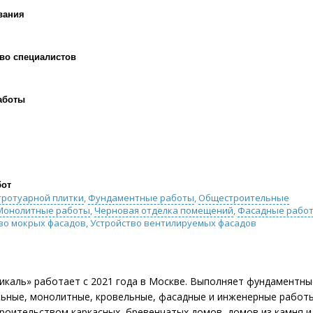
вания
во специалистов
аботы
бот
тротуарной плитки
,
Фундаментные работы
,
Общестроительные
Монолитные работы
,
Черновая отделка помещений
,
Фасадные рабо
во мокрых фасадов, Устройство вентилируемых фасадов
каль» работает с 2021 года в Москве. Выполняет фундаментны
ьные, монолитные, кровельные, фасадные и инженерные работы
роительством каркасных, бревенчатых домов, домов из камня и