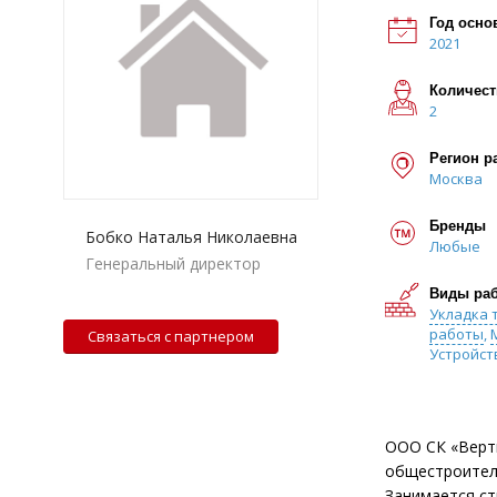
Год осно
2021
Количест
2
Регион р
Москва
Бренды
Бобко Наталья Николаевна
Любые
Генеральный директор
Виды ра
Укладка 
работы
,
Связаться с партнером
Устройст
ООО СК «Верти
общестроител
Занимается ст