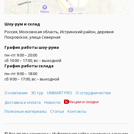
Шоу-рум и склад
Россия, Московская область, Истринский район, деревня
Покровское, улица Северная
График работы шоу-рума
пн–пт 9:00 – 20:00
сб 10:00 – 17:00, вс – выходной
График работы склада
пн–пт 9:00 – 18:00
сб 9:00 – 17:00, вс – выходной
Меню
О компании
3D тур
UNIMART PRO
О сотрудничестве
Акции и скидки
Доставка и оплата
Новости
Полезные материалы
Статьи
Контакты
© Все права защищены. Информация сайта защищена законом