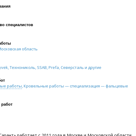
вания
во специалистов
аботы
Московская область
yvek, Технониколь, SSAB, Prefa, Северсталь и другие
бот
ные работы
, Кровельные работы — специализация — фальцевые
 работ
арант» работает с 2011 года в Москве и Московской области.