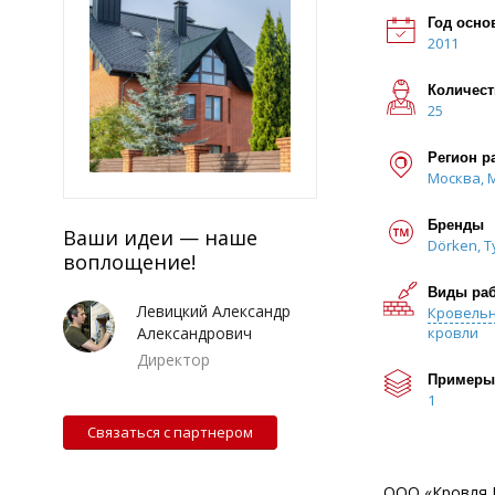
Год осно
2011
Количест
25
Регион р
Москва, 
Бренды
Ваши идеи — наше
Dörken, T
воплощение!
Виды ра
Левицкий Александр
Кровель
Александрович
кровли
Директор
Примеры
1
Связаться с партнером
ООО «Кровля Г