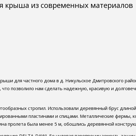
ая крыша из современных материалов
крыши для частного дома в д. Никульское Дмитровского рай
a, что позволило нам сделать надежную, красивую и долгове
дугообразных стропил. Использовали деревянный брус длиной
ированными пластинами и спицами. Металлические фермы, к
рина пролета была менее 5 м, обошлись деревянной конструк
изоляцию DELTA-DAWI. Ее нулевая паропроницаемость защи