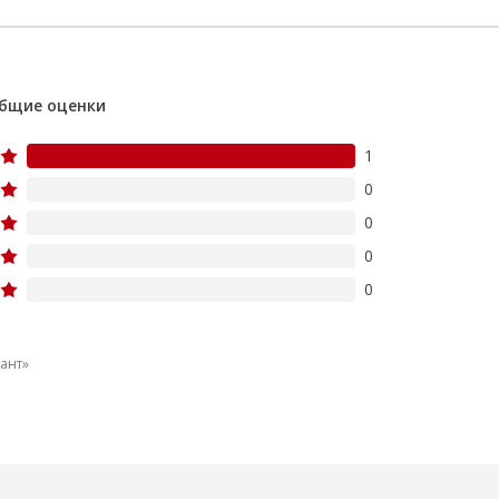
бщие оценки
1
0
0
0
0
ант»