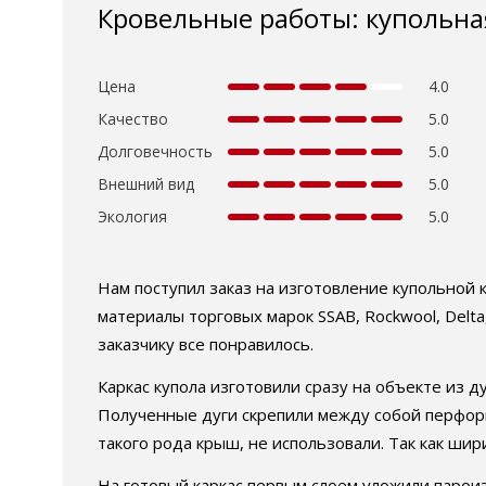
Кровельные работы: купольн
Цена
4.0
Качество
5.0
Долговечность
5.0
Внешний вид
5.0
Экология
5.0
Нам поступил заказ на изготовление купольной 
материалы торговых марок SSAB, Rockwool, Delt
заказчику все понравилось.
Каркас купола изготовили сразу на объекте из 
Полученные дуги скрепили между собой перфор
такого рода крыш, не использовали. Так как ши
На готовый каркас первым слоем уложили паро