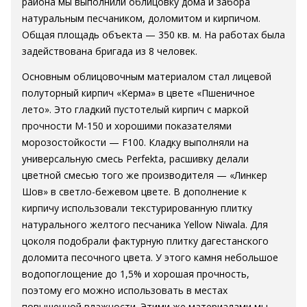
района мы выполнили облицовку дома и забора
натуральным песчаником, доломитом и кирпичом.
Общая площадь объекта — 350 кв. м. На работах была
задействована бригада из 8 человек.
Основным облицовочным материалом стал лицевой
полуторный кирпич «Керма» в цвете «Пшеничное
лето». Это гладкий пустотелый кирпич с маркой
прочности М-150 и хорошими показателями
морозостойкости — F100. Кладку выполняли на
универсальную смесь Perfekta, расшивку делали
цветной смесью того же производителя — «Линкер
Шов» в светло-бежевом цвете. В дополнение к
кирпичу использовали текстурированную плитку
натурального желтого песчаника Yellow Niwala. Для
цоколя подобрали фактурную плитку дагестанского
доломита песочного цвета. У этого камня небольшое
водопоглощение до 1,5% и хорошая прочность,
поэтому его можно использовать в местах
повышенной влажности. Этими же материалами мы