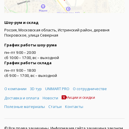
Шоу-рум и склад
Россия, Московская область, Истринский район, деревня
Покровское, улица Северная
График работы шоу-рума
пн–пт 9:00 – 20:00
сб 10:00 – 17:00, вс – выходной
График работы склада
пн–пт 9:00 – 18:00
сб 9:00 – 17:00, вс – выходной
Меню
О компании
3D тур
UNIMART PRO
О сотрудничестве
Акции и скидки
Доставка и оплата
Новости
Полезные материалы
Статьи
Контакты
© Все права защищены. Информация сайта защищена законом