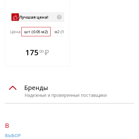
Лучшая цена!
Цена:
шт (0.05 м2)
м2 (18.3 шт)
м3 (48.1 шт)
поддон (72 ш
В комплекте
175
₽
00
е!
всегда выгоднее!
т
Подобрать комплект
Бренды
Надежные и проверенные поставщики
В
ВЫБОР