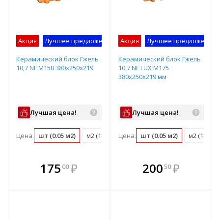
Акция
Лучшее предложение
Акция
Лучшее предложение
Керамический блок Гжель
Керамический блок Гжель
10,7 NF М150 380х250х219
10,7 NF LUX М175
380х250х219 мм
Лучшая цена!
Лучшая цена!
Цена:
шт (0.05 м2)
м2 (18.3 шт)
Цена:
м3 (48.1 шт)
шт (0.05 м2)
поддон (72 ш
м2 (18.3 ш
В комплекте
В комплекте
175
₽
200
₽
00
50
е!
всегда выгоднее!
всегда выгоднее!
в
т
Подобрать комплект
Подобрать комплект