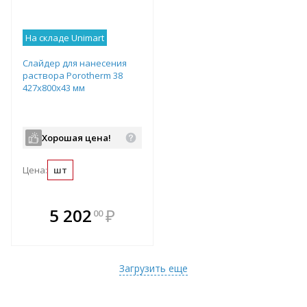
На складе Unimart
Слайдер для нанесения
раствора Porotherm 38
427х800х43 мм
Хорошая цена!
Цена:
шт
В комплекте
5 202
₽
00
е!
всегда выгоднее!
т
Подобрать комплект
Загрузить еще