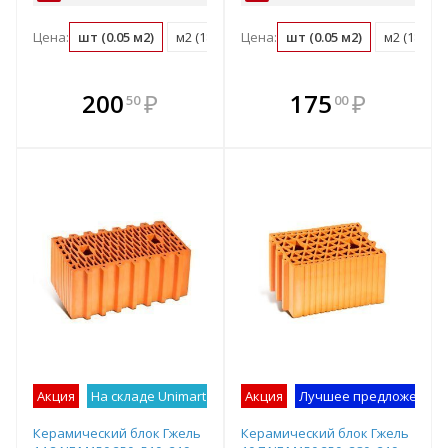
Цена:
шт (0.05 м2)
м2 (18.3 шт)
Цена:
м3 (48.1 шт)
шт (0.05 м2)
поддон (72 ш
м2 (18.3 ш
В комплекте
В комплекте
200
₽
175
₽
50
00
е!
всегда выгоднее!
всегда выгоднее!
в
т
Подобрать комплект
Подобрать комплект
Акция
На складе Unimart
Лучшее предложение
Акция
Лучшее предложение
Керамический блок Гжель
Керамический блок Гжель