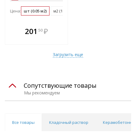
Цена:
шт (0.05 м2)
м2 (18.3 шт)
м3 (41.5 шт)
поддон (48 ш
В комплекте
201
₽
50
е!
всегда выгоднее!
т
Подобрать комплект
Загрузить еще
Сопутствующие товары
Мы рекомендуем
Все товары
Кладочный раствор
Керамобетонны