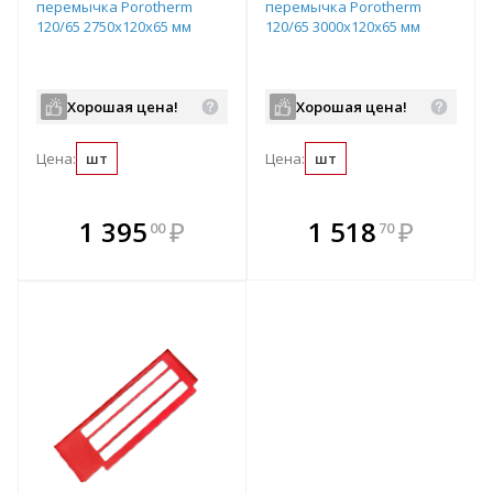
перемычка Porotherm
перемычка Porotherm
120/65 2750х120х65 мм
120/65 3000х120х65 мм
Хорошая цена!
Хорошая цена!
Цена:
шт
Цена:
шт
В комплекте
В комплекте
1 395
₽
1 518
₽
00
70
е!
всегда выгоднее!
всегда выгоднее!
в
т
Подобрать комплект
Подобрать комплект