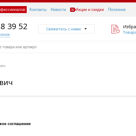
офессионалов
Контакты
Новости
Акции и скидки
Полезное
18 39 52
Избра
Свяжитесь с нами
Товаро
вонок
вич
евич
кое соглашение