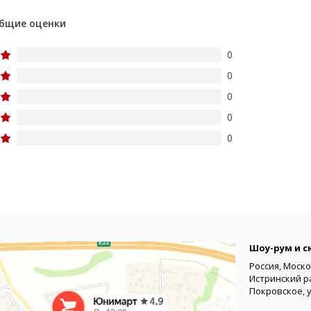
бщие оценки
0
0
0
0
0
Шоу-рум и с
Россия, Моско
Истринский р
Покровское, 