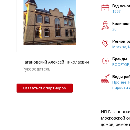
Год осно
1997
Количест
30
Регион р
Москва, 
Бренды
Гагановский Алексей Николаевич
ROOFTOP,
Руководитель
Виды ра
Прочее,
паркета 
Связаться с партнером
ИП Гагановски
Московской об
домов, ремонт