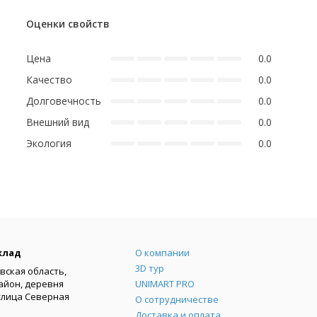
Оценки свойств
Цена
0.0
Качество
0.0
Долговечность
0.0
Внешний вид
0.0
Экология
0.0
Меню
клад
О компании
3D тур
вская область,
айон, деревня
UNIMART PRO
улица Северная
О сотрудничестве
Доставка и оплата