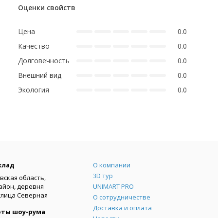
Оценки свойств
Цена
0.0
Качество
0.0
Долговечность
0.0
Внешний вид
0.0
Экология
0.0
Меню
клад
О компании
3D тур
вская область,
айон, деревня
UNIMART PRO
улица Северная
О сотрудничестве
Доставка и оплата
оты шоу-рума