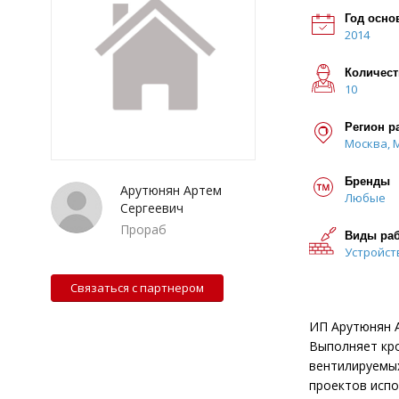
Год осно
2014
Количест
10
Регион р
Москва, 
Бренды
Арутюнян Артем
Любые
Сергеевич
Прораб
Виды ра
Устройст
Связаться с партнером
ИП Арутюнян А
Выполняет кр
вентилируемых
проектов испо