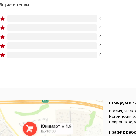
бщие оценки
0
0
0
0
0
Шоу-рум и с
Россия, Моско
Истринский р
Покровское, 
График раб