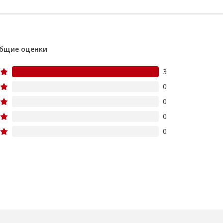
бщие оценки
3
0
0
0
0