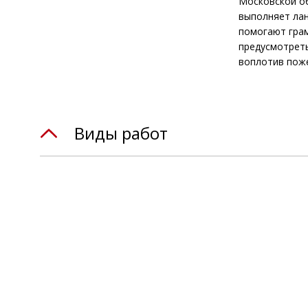
Московской об
выполняет ла
помогают грам
предусмотреть
воплотив поже
Виды работ