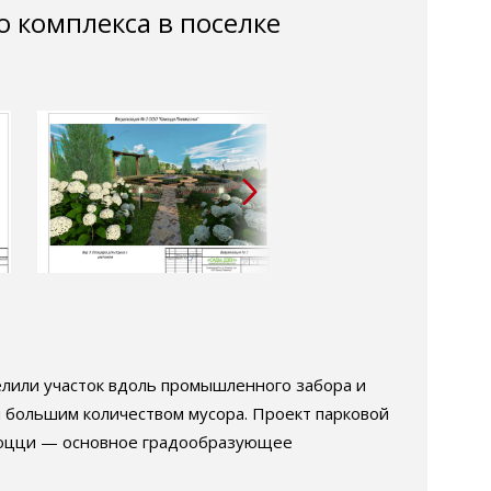
о комплекса в поселке
елили участок вдоль промышленного забора и
и большим количеством мусора. Проект парковой
амоцци — основное градообразующее