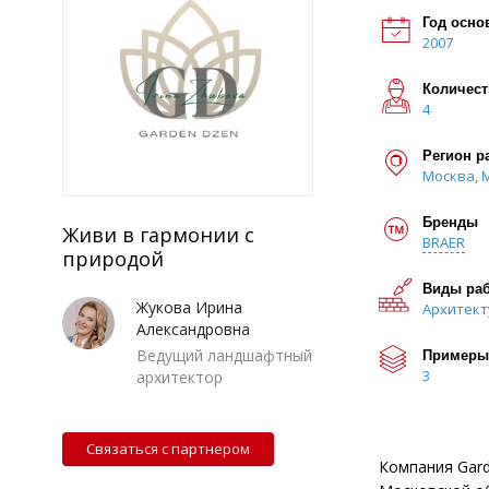
Год осно
2007
Количест
4
Регион р
Москва, 
Бренды
Живи в гармонии с
BRAER
природой
Виды ра
Жукова Ирина
Архитект
Александровна
Ведущий ландшафтный
Примеры
3
архитектор
Связаться с партнером
Компания Gard