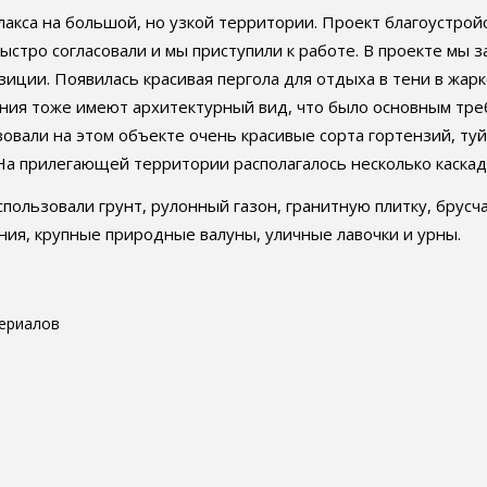
акса на большой, но узкой территории. Проект благоустрой
е быстро согласовали и мы приступили к работе. В проекте м
иции. Появилась красивая пергола для отдыха в тени в жар
ния тоже имеют архитектурный вид, что было основным треб
зовали на этом объекте очень красивые сорта гортензий, ту
На прилегающей территории располагалось несколько каскад
спользовали грунт, рулонный газон, гранитную плитку, брусч
ения, крупные природные валуны, уличные лавочки и урны.
ериалов