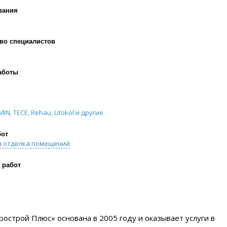
вания
во специалистов
аботы
MIN, TECE, Rehau, Litokol и другие
бот
я отделка помещений
 работ
рострой Плюс» основана в 2005 году и оказывает услуги в