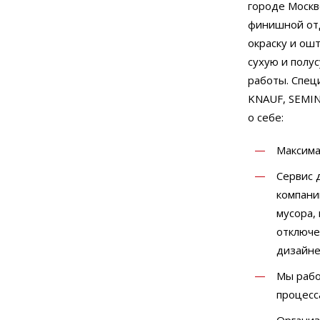
городе Москв
финишной отд
окраску и ошт
сухую и полу
работы. Спец
KNAUF, SEMIN,
о себе:
Максима
Сервис 
компани
мусора,
отключе
дизайнер
Мы рабо
процесс