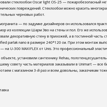
зовали стеклообои Oscar light OS-25 — пожаробезопасный н
анических повреждений. Стеклообои можно красить многокра
тельных черновых работ.
огранита — по задумке дизайнеров он использовался практи
мор из коллекции Шарм Эво на стены и пол. Его же использов
ровали декоративную стену в прихожей, а в гостинной часть
ctified parlak nano в размере 240*120 см. При этом монтаж вы
 — на U-300 MAXIFLEX от Unis. Это профессиональный эласт
бъекте, установили сантехнику Rehau, полотенцесушитель T
ашему совету часть материалов заказывали в Unimart — все б
таем с магазином 3-й раз и всем довольны, заказчикам тож
тавка