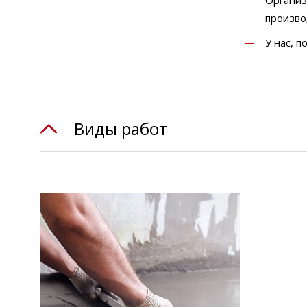
Организ
произво
У нас, 
Виды работ