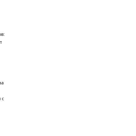
в:
т
за
 с