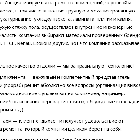
е. Специализируется на ремонте помещений, черновой и
елке, в том числе выполняет ручную и механизированную
укатуривание, укладку паркета, ламината, плитки и камня,
сухую стяжку пола, осуществляет внутренние инженерные
иалисты компании выбирают материалы проверенных брендо
 TECE, Rehau, Litokol и других. Вот что компания рассказывае
льное качество отделки — мы за правильную технологию!
для клиента — вежливый и компетентный представитель
и (прораб) решит абсолютно все вопросы (организация выво
 взаимодействие с управляющей компанией, например,
ние/согласование переварки стояков, обсуждение всех задач
ом и т.д.).
таем — клиент отдыхает и получает удовольствие от
а ремонта, который компания целиком берет на себя.