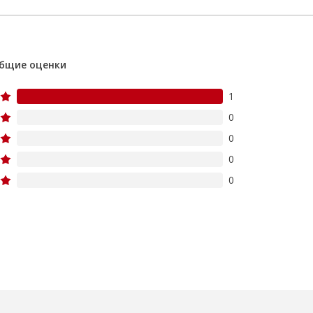
бщие оценки
1
0
0
0
0