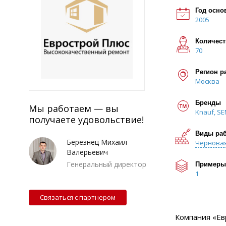
Год осно
2005
Количест
70
Регион р
Москва
Бренды
Мы работаем — вы
Knauf, SE
получаете удовольствие!
Виды ра
Березнец Михаил
Чернова
Валерьевич
Генеральный директор
Примеры
1
Связаться с партнером
Компания «Ев