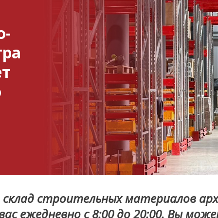
о-
тра
ет
о
о склад строительных материалов а
с ежедневно с 8:00 до 20:00. Вы може