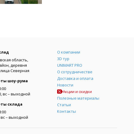
Меню
клад
О компании
3D тур
вская область,
айон, деревня
UNIMART PRO
улица Северная
О сотрудничестве
Доставка и оплата
оты шоу-рума
Новости
0:00
Акции и скидки
00, вс – выходной
Полезные материалы
оты склада
Статьи
Контакты
8:00
0, вс – выходной