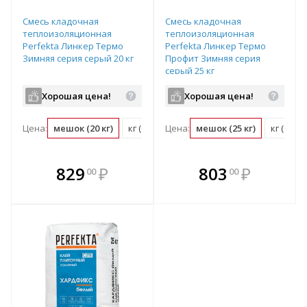
Смесь кладочная
Смесь кладочная
теплоизоляционная
теплоизоляционная
Perfekta Линкер Термо
Perfekta Линкер Термо
Зимняя серия серый 20 кг
Профит Зимняя серия
серый 25 кг
Хорошая цена!
Хорошая цена!
Цена:
мешок (20 кг)
кг (0.05 мешок)
Цена:
мешок (25 кг)
кг (0.04
В комплекте
В комплекте
829
₽
803
₽
00
00
е!
всегда выгоднее!
всегда выгоднее!
в
т
Подобрать комплект
Подобрать комплект