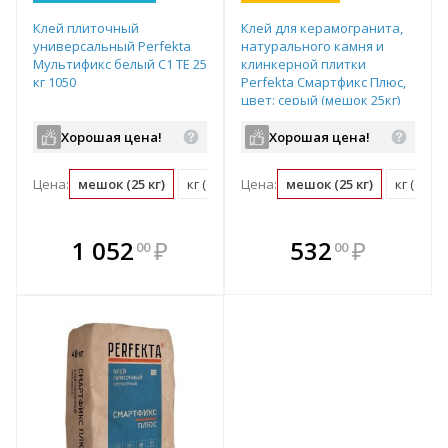
Клей плиточный
Клей для керамогранита,
универсальный Perfekta
натурального камня и
Мультификс белый C1 TE 25
клинкерной плитки
кг 1050
Perfekta Смартфикс Плюс,
цвет: серый (мешок 25кг)
Хорошая цена!
Хорошая цена!
Цена:
мешок (25 кг)
кг (0.04 мешок)
Цена:
мешок (25 кг)
кг (0.04
В комплекте
В комплекте
1 052
₽
532
₽
00
00
е!
всегда выгоднее!
всегда выгоднее!
в
т
Подобрать комплект
Подобрать комплект