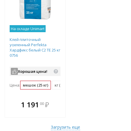
На складе Unimart
Клей плиточный
усиленный Perfekta
Хардфикс белый C2 ТЕ 25 кг
0756
Хорошая цена!
Цена:
мешок (25 кг)
кг (0.04 мешок)
В комплекте
1 191
₽
00
е!
всегда выгоднее!
т
Подобрать комплект
Загрузить еще