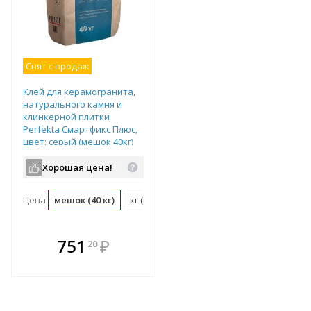
Снят с продаж
Клей для керамогранита,
натурального камня и
клинкерной плитки
Perfekta Смартфикс Плюс,
цвет: серый (мешок 40кг)
Хорошая цена!
Цена:
мешок (40 кг)
кг (0.03 мешок)
В комплекте
751
₽
20
е!
всегда выгоднее!
т
Подобрать комплект