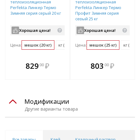
теплоизоляционная
теплоизоляционная
Perfekta Линкер Термо
Perfekta Линкер Термо
Зимняя серия серый 20 кг
Профит Зимняя серия
серый 25 кг
Хорошая цена!
Хорошая цена!
Цена:
мешок (20 кг)
кг (0.05 мешок)
Цена:
мешок (25 кг)
кг (0.04
В комплекте
В комплекте
829
₽
803
₽
00
00
е!
всегда выгоднее!
всегда выгоднее!
в
т
Подобрать комплект
Подобрать комплект
Модификации
Другие варианты товара
Все товары
Клей
Кладочный раствор