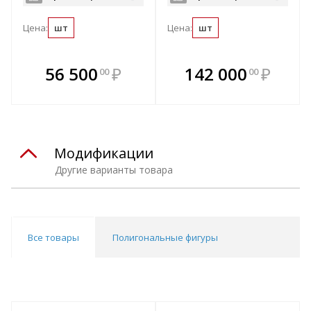
Цена:
шт
Цена:
шт
В комплекте
В комплекте
56 500
₽
142 000
₽
00
00
е!
всегда выгоднее!
всегда выгоднее!
в
т
Подобрать комплект
Подобрать комплект
Модификации
Другие варианты товара
Все товары
Полигональные фигуры