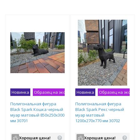
Новинка
Образец на экспозиции
Новинка
Образец на экспоз
Полигональная фигура
Полигональная фигура
Black Spark Кошка черный
Black Spark Рекс черный
муар матовый 850х250х300
муар матовый
мм 30701
1200х270х770 мм 30702
Хорошая цена!
Хорошая цена!