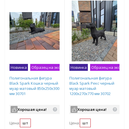
Новинка
Образец на экспозиции
Новинка
Образец на экспоз
Полигональная фигура
Полигональная фигура
Black Spark Кошка черный
Black Spark Рекс черный
муар матовый 850х250х300
муар матовый
мм 30701
1200х270х770 мм 30702
Хорошая цена!
Хорошая цена!
Цена:
шт
Цена:
шт