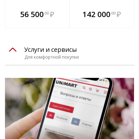
В комплекте
В комплекте
56 500
₽
142 000
₽
00
00
е!
всегда выгоднее!
всегда выгоднее!
в
т
Подобрать комплект
Подобрать комплект
Услуги и сервисы
Для комфортной покупки