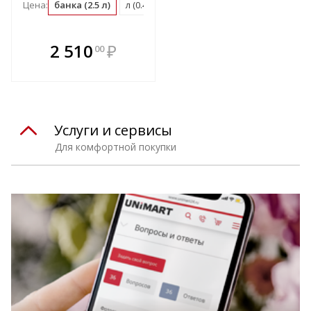
Цена:
банка (2.5 л)
л (0.4 банка)
м2 (0.04 банка)
В комплекте
2 510
₽
00
е!
всегда выгоднее!
т
Подобрать комплект
Услуги и сервисы
Для комфортной покупки