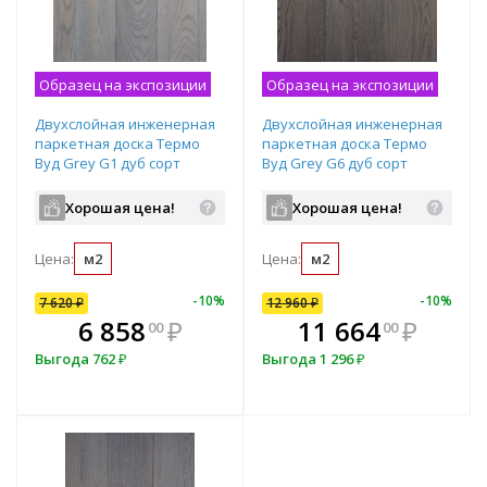
Образец на экспозиции
Образец на экспозиции
Двухслойная инженерная
Двухслойная инженерная
паркетная доска Термо
паркетная доска Термо
Вуд Grey G1 дуб сорт
Вуд Grey G6 дуб сорт
Натур 15х150х400-1900 мм
Натур 15х240х600-2800 мм
Хорошая цена!
Хорошая цена!
Цена:
м2
Цена:
м2
-
7
%
-
5
%
-
10
%
-
7
%
-
10
%
7 620
12 960
₽
₽
12 960
₽
В комплекте
₽
6 858
12 052
₽
₽
11 664
₽
00
80
00
всегда выгоднее!
в
Выгода
Выгода
762
₽
907.20
₽
Выгода
1 296
₽
Подобрать комплект