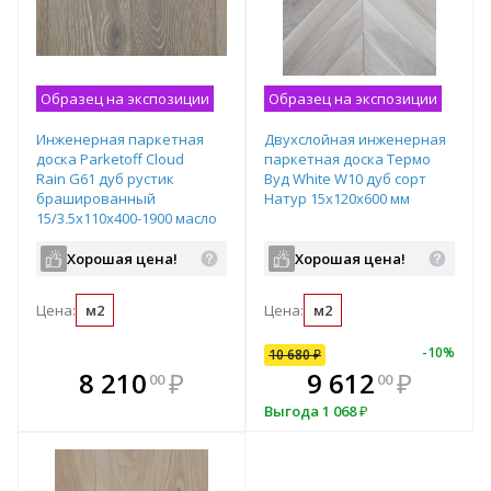
Образец на экспозиции
Образец на экспозиции
Инженерная паркетная
Двухслойная инженерная
доска Parketoff Cloud
паркетная доска Термо
Rain G61 дуб рустик
Вуд White W10 дуб сорт
брашированный
Натур 15х120х600 мм
15/3,5х110х400-1900 масло
Хорошая цена!
Хорошая цена!
Цена:
м2
Цена:
м2
-
5
%
-
7
%
-
10
%
10 680
₽
10 680
₽
В комплекте
₽
8 210
9 932
₽
₽
9 612
₽
0
00
40
00
е!
всегда выгоднее!
в
Выгода
747.60
₽
Выгода
1 068
₽
т
Подобрать комплект