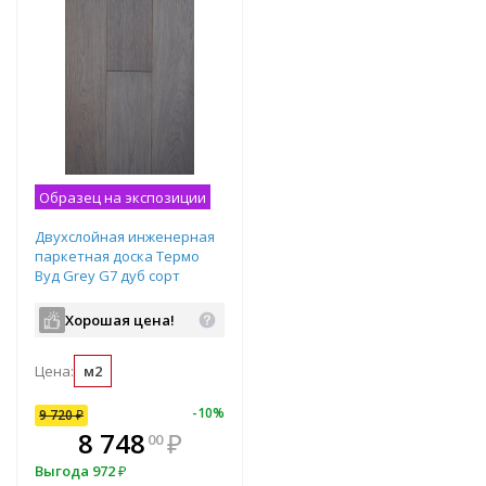
Образец на экспозиции
Двухслойная инженерная
паркетная доска Термо
Вуд Grey G7 дуб сорт
Рустик 16х240х600-2800 мм
Хорошая цена!
Цена:
м2
-
7
%
-
10
%
9 720
₽
В комплекте
8 748
₽
00
всегда выгоднее!
Выгода
972
₽