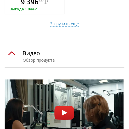
9 396
₽
00
всегда выгоднее!
Выгода
1 044
₽
Подобрать комплект
Загрузить еще
Видео
Обзор продукта