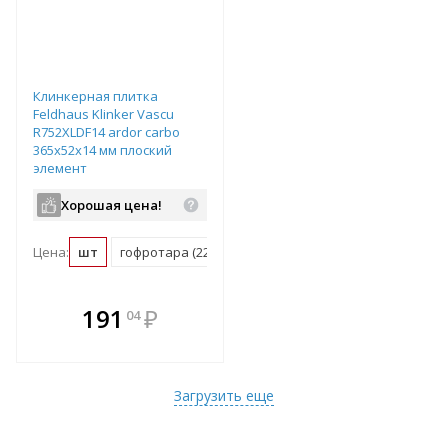
Клинкерная плитка
Feldhaus Klinker Vascu
R752XLDF14 ardor carbo
365х52х14 мм плоский
элемент
Хорошая цена!
Цена:
шт
гофротара (22 шт)
паллет (2160 шт)
В комплекте
191
₽
04
е!
всегда выгоднее!
т
Подобрать комплект
Загрузить еще