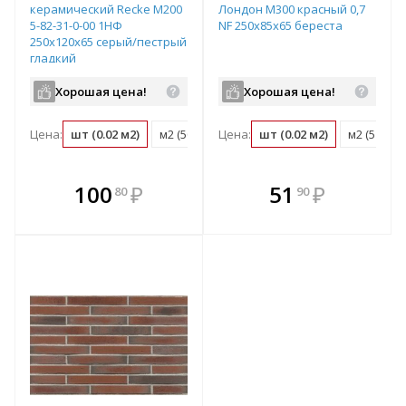
керамический Recke М200
Лондон М300 красный 0,7
5-82-31-0-00 1НФ
NF 250x85x65 береста
250х120х65 серый/пестрый
гладкий
Хорошая цена!
Хорошая цена!
Цена:
шт (0.02 м2)
м2 (50 шт)
Цена:
поддон (480 шт)
шт (0.02 м2)
м2 (51 шт)
В комплекте
В комплекте
100
₽
51
₽
80
90
е!
всегда выгоднее!
всегда выгоднее!
в
т
Подобрать комплект
Подобрать комплект