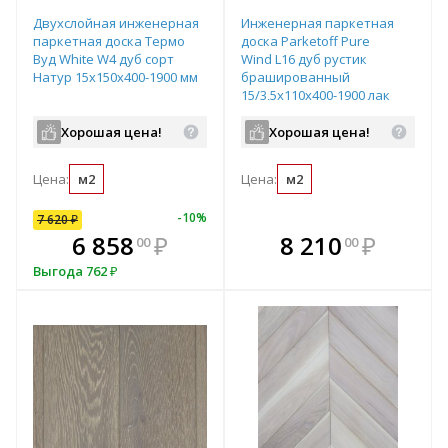
Двухслойная инженерная
Инженерная паркетная
паркетная доска Термо
доска Parketoff Pure
Вуд White W4 дуб сорт
Wind L16 дуб рустик
Натур 15х150х400-1900 мм
брашированный
15/3,5х110х400-1900 лак
Хорошая цена!
Хорошая цена!
Цена:
м2
Цена:
м2
-
7
%
-
10
%
7 620
₽
В комплекте
В комплекте
6 858
₽
8 210
₽
00
00
всегда выгоднее!
всегда выгоднее!
в
Выгода
762
₽
Подобрать комплект
Подобрать комплект