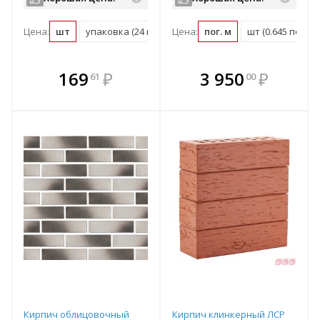
Цена:
шт
упаковка (24 шт)
Цена:
м2 (48 шт)
пог. м
паллет (2160 шт)
шт (0.645 пог. м)
В комплекте
В комплекте
169
₽
3 950
₽
61
00
е!
всегда выгоднее!
всегда выгоднее!
в
т
Подобрать комплект
Подобрать комплект
Кирпич облицовочный
Кирпич клинкерный ЛСР