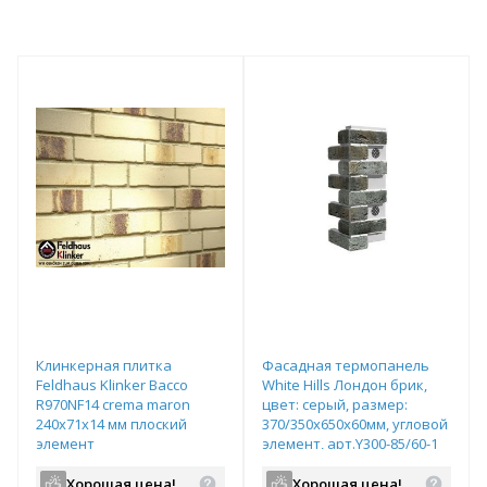
Клинкерная плитка
Фасадная термопанель
Feldhaus Klinker Bacco
White Hills Лондон брик,
R970NF14 crema maron
цвет: серый, размер:
240х71х14 мм плоский
370/350х650х60мм, угловой
элемент
элемент, арт.Y300-85/60-1
Хорошая цена!
Хорошая цена!