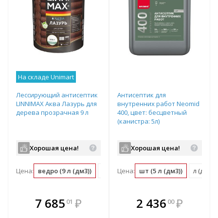
На складе Unimart
Лессирующий антисептик
Антисептик для
LINNIMAX Аква Лазурь для
внутренних работ Neomid
дерева прозрачная 9 л
400, цвет: бесцветный
(канистра: 5л)
Хорошая цена!
Хорошая цена!
Цена:
ведро (9 л (дм3))
л (дм3) (0.11 ведро)
Цена:
шт (5 л (дм3))
м2 (0.01 ведро)
л (дм3) (
В комплекте
В комплекте
7 685
₽
2 436
₽
01
00
е!
всегда выгоднее!
всегда выгоднее!
в