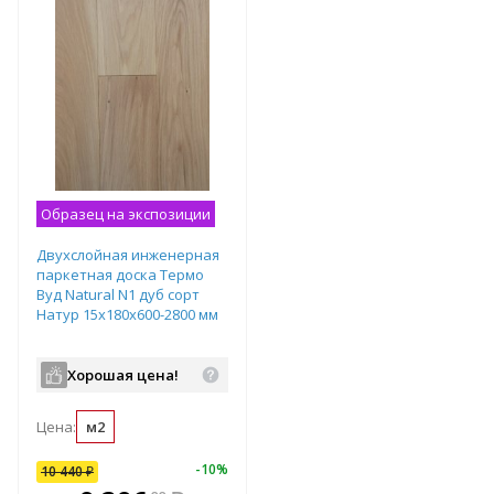
Образец на экспозиции
Двухслойная инженерная
паркетная доска Термо
Вуд Natural N1 дуб сорт
Натур 15х180х600-2800 мм
Хорошая цена!
Цена:
м2
-
7
%
-
10
%
10 440
₽
В комплекте