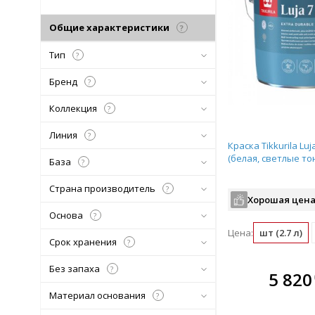
Общие характеристики
?
Тип
?
Бренд
?
Коллекция
?
Линия
?
Краска Tikkurila Luj
(белая, светлые тон
База
?
Страна производитель
?
Хорошая цена
Основа
?
Цена:
шт (2.7 л)
Срок хранения
?
Без запаха
?
В комплекте
В ко
5 820
всегда выгоднее!
всегда 
Материал основания
?
Подобрать комплект
Подобрат