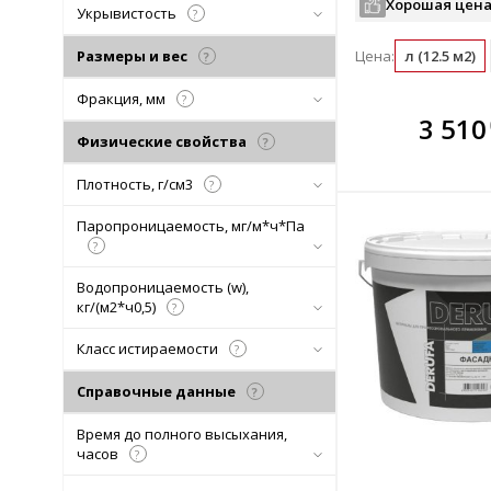
Хорошая цена
Укрывистость
?
Размеры и вес
Цена:
л (12.5 м2)
?
Фракция, мм
?
В комплекте
В ко
3 510
всегда выгоднее!
всегда 
Физические свойства
?
Подобрать комплект
Подобрат
Плотность, г/см3
?
Паропроницаемость, мг/м*ч*Па
?
Водопроницаемость (w),
кг/(м2*ч0,5)
?
Класс истираемости
?
Справочные данные
?
Время до полного высыхания,
часов
?