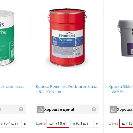
ckfarbe база
Краска Remmers Deckfarbe база
Краска Sikke
1 RAL9016 10л
1 W05 5л
!
Хорошая цена!
Хороша
л (0.4 шт)
м2 (0.04 шт)
Цена:
шт (10 л)
л (0.1 шт)
м2 (0.01 шт)
Цена:
шт (5