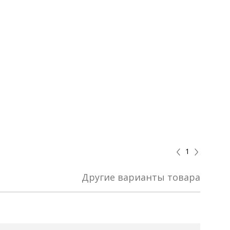
едро)
плекте
ыгоднее!
 комплект
1
Другие варианты товара