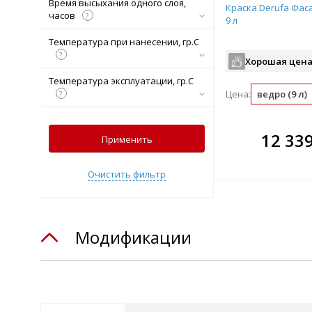
Время высыхания одного слоя,
Краска Derufa Фас
часов
?
9 л
Температура при нанесении, гр.С
?
Хорошая цена
Температура эксплуатации, гр.С
Цена:
ведро (9 л)
?
В комплекте
В ко
12 33
Применить
всегда выгоднее!
всегда 
Очистить фильтр
Подобрать комплект
Подобрат
Модификации