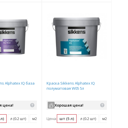
ns Alphatex IQ база
Краска Sikkens Alphatex IQ
полуматовая W05 5л
я цена!
Хорошая цена!
 л)
л (0.2 шт)
м2 (0.02 шт)
Цена:
шт (5 л)
л (0.2 шт)
м2 (0.02 шт)