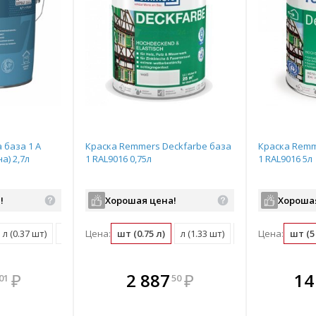
a база 1 A
Краска Remmers Deckfarbe база
Краска Remm
а) 2,7л
1 RAL9016 0,75л
1 RAL9016 5л
!
Хорошая цена!
Хороша
л (0.37 шт)
м2 (0.03 шт)
Цена:
шт (0.75 л)
л (1.33 шт)
м2 (0.13 шт)
Цена:
шт (5
мплекте
В комплекте
В комплекте
В ком
₽
2 887
₽
14
01
50
выгоднее!
всегда выгоднее!
всегда выгоднее!
всегда в
все
ь комплект
Подобрать комплект
Подобрать комплект
Подобрать
По