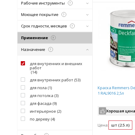
Рабочие инструменты
?
Моющее покрытие
?
Срок годности, месяцев
?
Применение
?
Назначение
?
для внутренних и внешних
работ
(
14
)
для внутренних работ
(
53
)
для пола
(
1
)
Краска Remmers De
1 RAL9016 2,5л
для потолка
(
3
)
для фасада
(
9
)
Хорошая цена
интерьерное
(
2
)
по дереву
(
4
)
Цена:
шт (2.5 л)