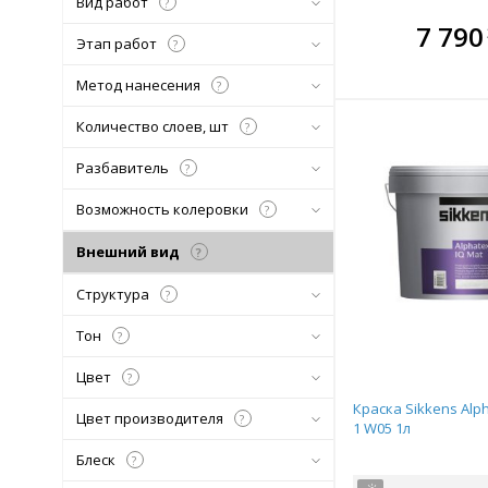
Вид работ
?
В комплекте
В ко
7 790
Этап работ
?
всегда выгоднее!
всегда 
Метод нанесения
?
Подобрать комплект
Подобрат
Количество слоев, шт
?
Разбавитель
?
Возможность колеровки
?
Внешний вид
?
Структура
?
Тон
?
Цвет
?
Краска Sikkens Alp
Цвет производителя
?
1 W05 1л
Блеск
?