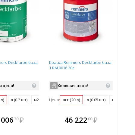
ers Deckfarbe база
Краска Remmers Deckfarbe база
1 RAL9016 20л
я цена!
Хорошая цена!
 л)
л (0.2 шт)
м2 (0.02 шт)
Цена:
шт (20 л)
л (0.05 шт)
м2 (0.01 шт)
плекте
В комплекте
В комплекте
В
 006
₽
46 222
₽
30
00
ыгоднее!
гда выгоднее!
всегда выгоднее!
всег
 комплект
добрать комплект
Подобрать комплект
Под