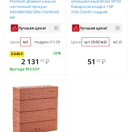
Premium Домино каньон
облицовочный Braer М150
частичный прокрас
баварская кладка 1 NF
640/480/360/280х120/60х60
250x120x65 гладкий
мм
Лучшая цена!
Лучшая цена!
Цена:
м2
поддон (11.29 м2)
Цена:
шт (0.02 м2)
м2 (51 шт)
-
30
%
3 045
₽
В комплекте
В комплекте
2 131
₽
51
₽
50
02
е!
всегда выгоднее!
всегда выгоднее!
в
Выгода
913.50
₽
т
Подобрать комплект
Подобрать комплект