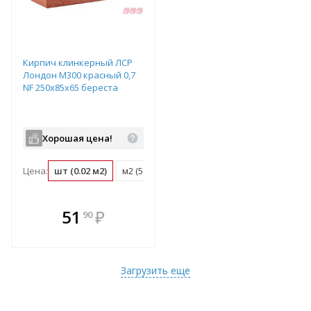
Кирпич клинкерный ЛСР
Лондон М300 красный 0,7
NF 250x85x65 береста
Хорошая цена!
Цена:
шт (0.02 м2)
м2 (51 шт)
поддон (480 шт)
В комплекте
51
₽
90
е!
всегда выгоднее!
т
Подобрать комплект
Загрузить еще