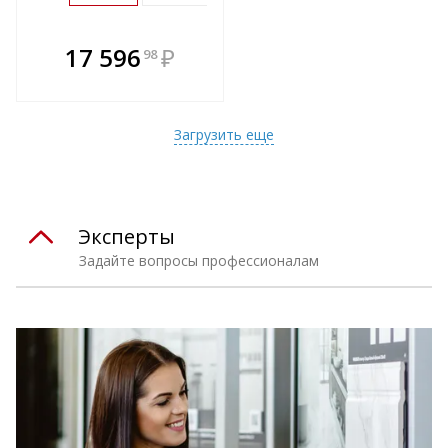
В комплекте
17 596
₽
98
е!
всегда выгоднее!
т
Подобрать комплект
Загрузить еще
Эксперты
Задайте вопросы профессионалам