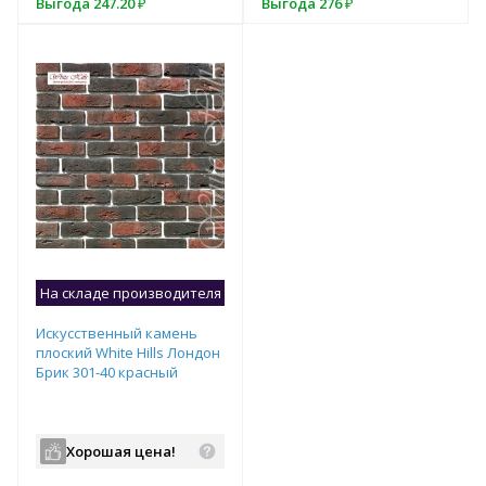
Выгода
Выгода
247.20
276
₽
₽
Выгода
276
₽
Подобрать комплект
На складе производителя
Образец на экспозиции
Искусственный камень
плоский White Hills Лондон
Брик 301-40 красный
Хорошая цена!