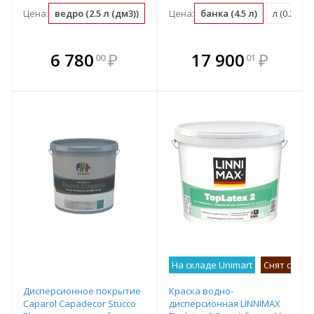
Цена:
ведро (2.5 л (дм3))
л (дм3) (0.4 ведро)
Цена:
банка (4.5 л)
м2 (0.05 ведро)
л (0.22 б
В комплекте
В комплекте
6 780
₽
17 900
₽
00
01
е!
всегда выгоднее!
всегда выгоднее!
в
т
Подобрать комплект
Подобрать комплект
На складе Unimart
Снят с про
Дисперсионное покрытие
Краска водно-
Caparol Capadecor Stucco
дисперсионная LINNIMAX