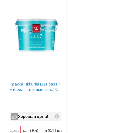
т
Подобрать комплект
Подобрать комплект
Краска Tikkurila Luja база 1
A (белая, светлые тона) 9л
Хорошая цена!
Цена:
шт (9 л)
л (0.11 шт)
м2 (0.01 шт)