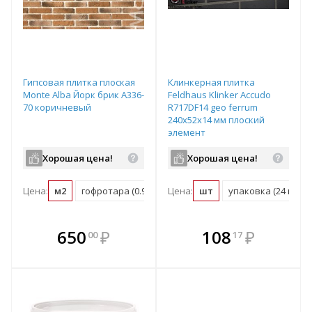
Гипсовая плитка плоская
Клинкерная плитка
Monte Alba Йорк брик A336-
Feldhaus Klinker Accudo
70 коричневый
R717DF14 geo ferrum
240х52х14 мм плоский
элемент
Хорошая цена!
Хорошая цена!
Цена:
м2
гофротара (0.96 м2)
Цена:
шт
упаковка (24 шт)
В комплекте
В комплекте
650
₽
108
₽
00
17
е!
всегда выгоднее!
всегда выгоднее!
в
т
Подобрать комплект
Подобрать комплект