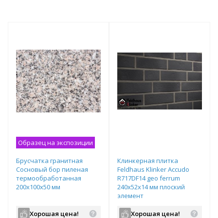
Образец на экспозиции
Брусчатка гранитная
Клинкерная плитка
Сосновый бор пиленая
Feldhaus Klinker Accudo
термообработанная
R717DF14 geo ferrum
200х100х50 мм
240х52х14 мм плоский
элемент
Хорошая цена!
Хорошая цена!