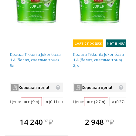
Снят с продаж
Нет в наличии
Краска Tikkurila Joker база
Краска Tikkurila Joker база
1 A (белая, светлые тона)
1 A (белая, светлые тона)
9л
2,7л
Хорошая цена!
Хорошая цена!
Цена:
шт (9 л)
л (0.11 шт)
м2 (0.01 шт)
Цена:
шт (2.7 л)
л (0.37 шт)
В комплекте
В комплекте
14 240
₽
2 948
₽
97
99
е!
всегда выгоднее!
всегда выгоднее!
в