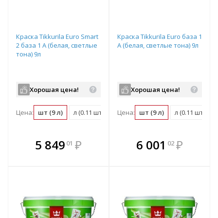
Краска Tikkurila Euro Smart
Краска Tikkurila Euro база 1
2 база 1 A (белая, светлые
A (белая, светлые тона) 9л
тона) 9л
Хорошая цена!
Хорошая цена!
Цена:
шт (9 л)
л (0.11 шт)
м2 (0.02 шт)
Цена:
шт (9 л)
л (0.11 шт)
В комплекте
В комплекте
5 849
₽
6 001
₽
01
02
е!
всегда выгоднее!
всегда выгоднее!
в
т
Подобрать комплект
Подобрать комплект