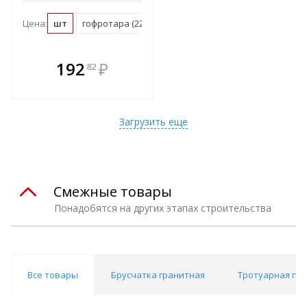
Цена:
шт
гофротара (22 шт)
паллет (2160 шт)
В комплекте
192
₽
82
е!
всегда выгоднее!
т
Подобрать комплект
Загрузить еще
Смежные товары
Понадобятся на других этапах строительства
Все товары
Брусчатка гранитная
Тротуарная пл