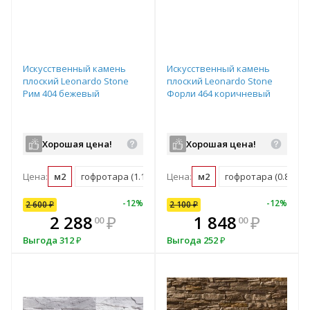
Искусственный камень
Искусственный камень
плоский Leonardo Stone
плоский Leonardo Stone
Рим 404 бежевый
Форли 464 коричневый
Хорошая цена!
Хорошая цена!
Цена:
м2
гофротара (1.19 м2)
Цена:
м2
гофротара (0.8 м2)
12
%
-
9
%
-
12
%
-
12
%
-
12
%
2 600
2 100
₽
₽
2 100
₽
В комплекте
₽
2 288
1 848
₽
₽
1 848
₽
00
00
00
всегда выгоднее!
в
Выгода
Выгода
312
₽
252
₽
Выгода
252
₽
Подобрать комплект