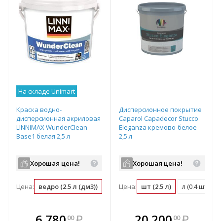
На складе Unimart
Краска водно-
Дисперсионное покрытие
дисперсионная акриловая
Caparol Capadecor Stucco
LINNIMAX WunderClean
Eleganza кремово-белое
Base1 белая 2,5 л
2,5 л
Хорошая цена!
Хорошая цена!
Цена:
ведро (2.5 л (дм3))
л (дм3) (0.4 ведро)
Цена:
шт (2.5 л)
м2 (0.05 ведро)
л (0.4 шт)
В комплекте
В комплекте
6 780
₽
20 200
₽
00
00