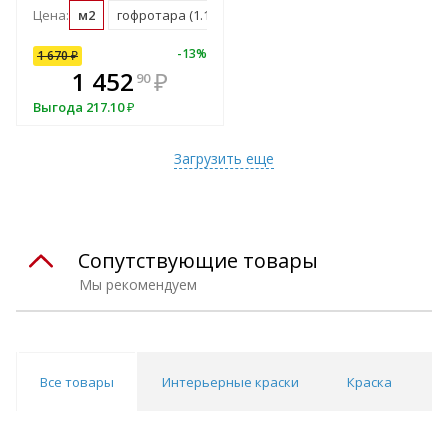
Цена:
м2
гофротара (1.16 м2)
мастербокс (41 м2)
10
%
-
13
%
1 670
₽
В комплекте
1 452
₽
90
всегда выгоднее!
Выгода
217.10
₽
Подобрать комплект
Загрузить еще
Сопутствующие товары
Мы рекомендуем
Все товары
Интерьерные краски
Краска
И