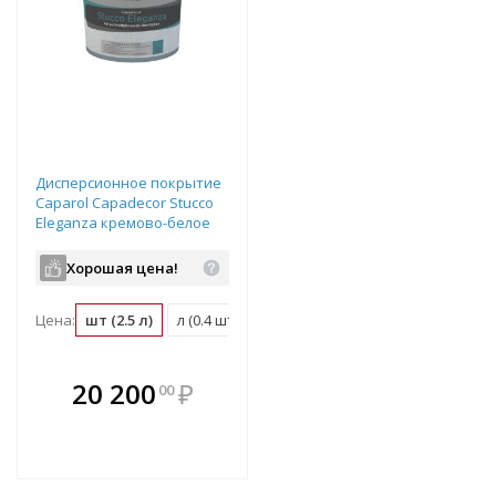
Дисперсионное покрытие
Caparol Capadecor Stucco
Eleganza кремово-белое
2,5 л
Хорошая цена!
Цена:
шт (2.5 л)
л (0.4 шт)
м2 (0.03 шт)
В комплекте
20 200
₽
00
е!
всегда выгоднее!
т
Подобрать комплект