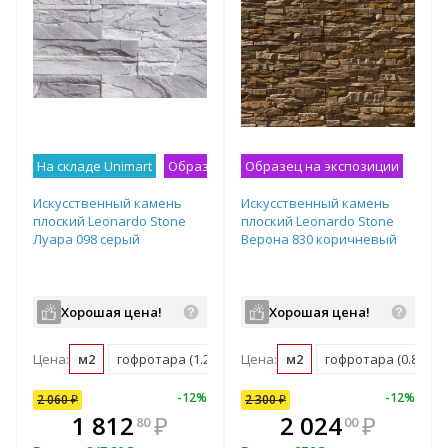
На складе Unimart
Образец на экспозиции
Образец на экспозиции
Искусственный камень
Искусственный камень
плоский Leonardo Stone
плоский Leonardo Stone
Луара 098 серый
Верона 830 коричневый
Хорошая цена!
Хорошая цена!
Цена:
м2
гофротара (1.2 м2)
Цена:
м2
гофротара (0.8 м2)
12
%
-
9
%
-
12
%
-
12
%
-
12
%
2 060
2 300
₽
₽
2 300
₽
В комплекте
₽
1 812
2 024
₽
₽
2 024
₽
80
00
00
всегда выгоднее!
в