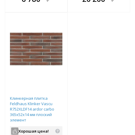
е!
всегда выгоднее!
всегда выгоднее!
в
т
Подобрать комплект
Подобрать комплект
Клинкерная плитка
Feldhaus Klinker Vascu
R752XLDF14 ardor carbo
365х52х14 мм плоский
элемент
Хорошая цена!