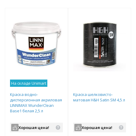
На складе Unimart
Краска водно-
Краска шелковисто-
дисперсионная акриловая
матовая H&H Satin SM 4,5 л
LINNIMAX WunderClean
Base1 белая 2,5 л
Хорошая цена!
Хорошая цена!