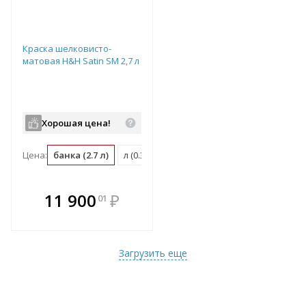
Краска шелковисто-
матовая H&H Satin SM 2,7 л
Хорошая цена!
Цена:
банка (2.7 л)
л (0.37 банка)
м2 (0.04 банка)
В комплекте
11 900
₽
01
е!
всегда выгоднее!
т
Подобрать комплект
Загрузить еще