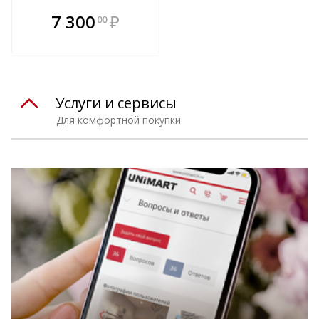
В комплекте
7 300
₽
00
е!
всегда выгоднее!
т
Подобрать комплект
Услуги и сервисы
Для комфортной покупки