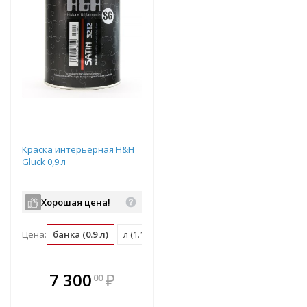
Краска интерьерная H&H
Gluck 0,9 л
Хорошая цена!
Цена:
банка (0.9 л)
л (1.11 банка)
м2 (0.13 банка)
В комплекте
7 300
₽
00
е!
всегда выгоднее!