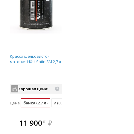
Краска шелковисто-
матовая H&H Satin SM 2,7 л
Хорошая цена!
Цена:
банка (2.7 л)
л (0.37 банка)
м2 (0.04 банка)
В комплекте
11 900
₽
01
е!
всегда выгоднее!