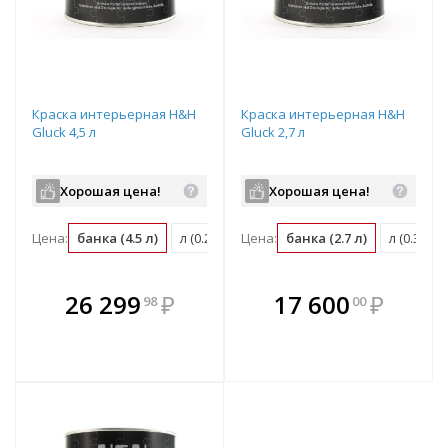
Краска интерьерная H&H
Краска интерьерная H&H
Gluck 4,5 л
Gluck 2,7 л
Хорошая цена!
Хорошая цена!
Цена:
банка (4.5 л)
л (0.22 банка)
Цена:
м2 (0.03 банка)
банка (2.7 л)
л (0.37 б
В комплекте
В комплекте
26 299
₽
17 600
₽
98
00
е!
всегда выгоднее!
всегда выгоднее!
в
т
Подобрать комплект
Подобрать комплект