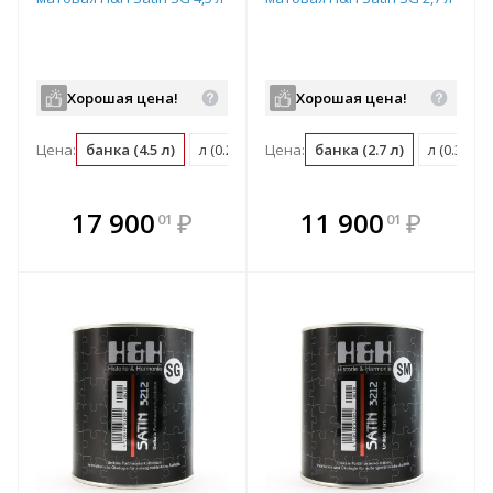
Хорошая цена!
Хорошая цена!
Цена:
банка (4.5 л)
л (0.22 банка)
Цена:
м2 (0.02 банка)
банка (2.7 л)
л (0.37 б
В комплекте
В комплекте
17 900
₽
11 900
₽
01
01
е!
всегда выгоднее!
всегда выгоднее!
в
т
Подобрать комплект
Подобрать комплект