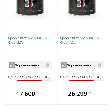
Краска интерьерная H&H
Краска интерьерная H&H
Gluck 2,7 л
Gluck 4,5 л
Хорошая цена!
Хорошая цена!
Цена:
банка (2.7 л)
л (0.37 банка)
Цена:
м2 (0.04 банка)
банка (4.5 л)
л (0.22 б
В комплекте
В комплекте
17 600
₽
26 299
₽
00
98
е!
всегда выгоднее!
всегда выгоднее!
в
т
Подобрать комплект
Подобрать комплект