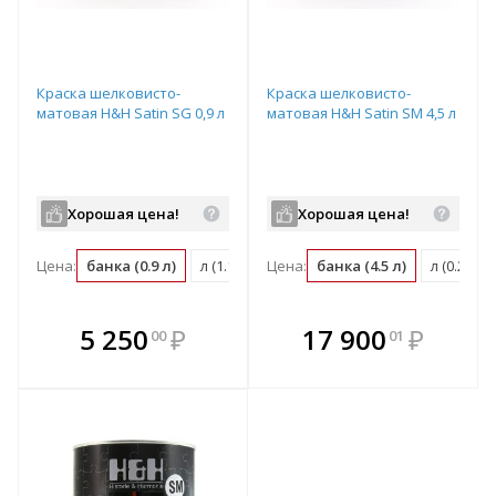
Краска шелковисто-
Краска шелковисто-
матовая H&H Satin SG 0,9 л
матовая H&H Satin SM 4,5 л
Хорошая цена!
Хорошая цена!
Цена:
банка (0.9 л)
л (1.11 банка)
Цена:
м2 (0.11 банка)
банка (4.5 л)
л (0.22 б
В комплекте
В комплекте
5 250
₽
17 900
₽
00
01
е!
всегда выгоднее!
всегда выгоднее!
в
т
Подобрать комплект
Подобрать комплект