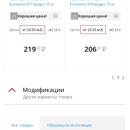
Ecostone 977 ведро 15 кг
Ecostone 979 ведро 15 кг
Хорошая цена!
Хорошая цена!
Цена:
кг (0.33 м2)
м2 (3 кг)
ведро (15 кг)
Цена:
кг (0.33 м2)
м2 (3 кг)
В комплекте
В комплекте
219
₽
206
₽
33
67
е!
всегда выгоднее!
всегда выгоднее!
в
т
Подобрать комплект
Подобрать комплект
1
Модификации
Другие варианты товара
Все товары
Образец на экспозиции