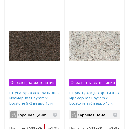
т
Подобрать комплект
Подобрать комплект
Образец на экспозиции
Образец на экспозиции
Штукатурка декоративная
Штукатурка декоративная
мраморная Bayramix
мраморная Bayramix
Ecostone 972 ведро 15 кг
Ecostone 976 ведро 15 кг
Хорошая цена!
Хорошая цена!
Цена:
кг (0.33 м2)
м2 (3 кг)
ведро (15 кг)
Цена:
кг (0.33 м2)
м2 (3 кг)