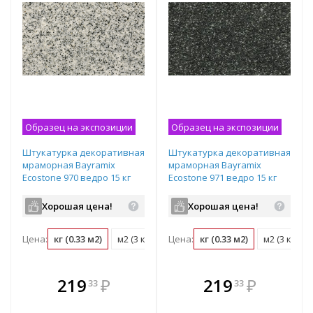
Образец на экспозиции
Образец на экспозиции
Штукатурка декоративная
Штукатурка декоративная
мраморная Bayramix
мраморная Bayramix
Ecostone 970 ведро 15 кг
Ecostone 971 ведро 15 кг
Хорошая цена!
Хорошая цена!
Цена:
кг (0.33 м2)
м2 (3 кг)
ведро (15 кг)
Цена:
кг (0.33 м2)
м2 (3 кг)
В комплекте
В комплекте
219
₽
219
₽
33
33
е!
всегда выгоднее!
всегда выгоднее!
в