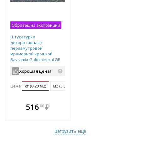
Образец на экспозиции
Штукатурка
декоративная с
перламутровой
мраморной крошкой
Bayramix Gold mineral GR
151 ведро 15 кг
Хорошая цена!
Цена:
кг (0.29 м2)
м2 (3.5 кг)
ведро (15 кг)
В комплекте
516
₽
00
е!
всегда выгоднее!
т
Подобрать комплект
Загрузить еще