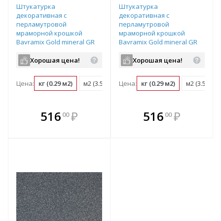
Штукатурка
Штукатурка
декоративная с
декоративная с
перламутровой
перламутровой
мраморной крошкой
мраморной крошкой
Bayramix Gold mineral GR
Bayramix Gold mineral GR
061 ведро 15 кг
099 ведро 15 кг
Хорошая цена!
Хорошая цена!
Цена:
кг (0.29 м2)
м2 (3.5 кг)
Цена:
ведро (15 кг)
кг (0.29 м2)
м2 (3.5 кг)
В комплекте
В комплекте
516
₽
516
₽
00
00
е!
всегда выгоднее!
всегда выгоднее!
в
т
Подобрать комплект
Подобрать комплект