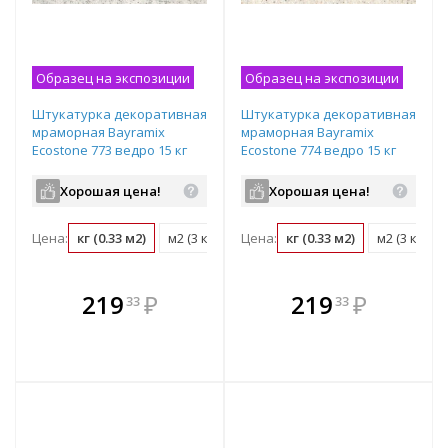
Образец на экспозиции
Образец на экспозиции
Штукатурка декоративная
Штукатурка декоративная
мраморная Bayramix
мраморная Bayramix
Ecostone 773 ведро 15 кг
Ecostone 774 ведро 15 кг
Хорошая цена!
Хорошая цена!
Цена:
кг (0.33 м2)
м2 (3 кг)
ведро (15 кг)
Цена:
кг (0.33 м2)
м2 (3 кг)
В комплекте
В комплекте
219
₽
219
₽
33
33
е!
всегда выгоднее!
всегда выгоднее!
в
т
Подобрать комплект
Подобрать комплект