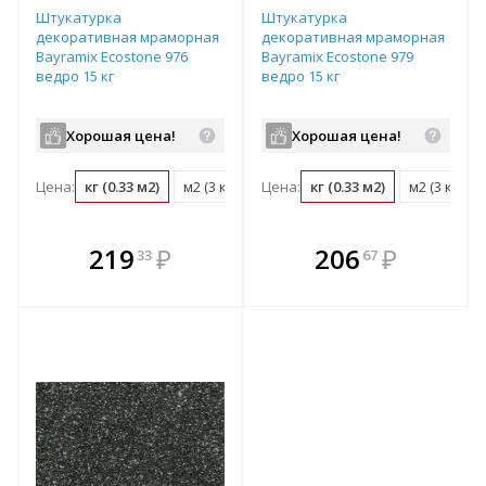
Штукатурка
Штукатурка
декоративная мраморная
декоративная мраморная
Bayramix Ecostone 976
Bayramix Ecostone 979
ведро 15 кг
ведро 15 кг
Хорошая цена!
Хорошая цена!
Цена:
кг (0.33 м2)
м2 (3 кг)
ведро (15 кг)
Цена:
кг (0.33 м2)
м2 (3 кг)
В комплекте
В комплекте
219
₽
206
₽
33
67
е!
всегда выгоднее!
всегда выгоднее!
в
т
Подобрать комплект
Подобрать комплект