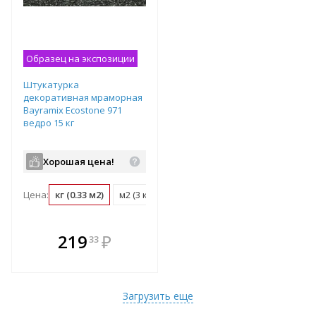
Образец на экспозиции
Штукатурка
декоративная мраморная
Bayramix Ecostone 971
ведро 15 кг
Хорошая цена!
Цена:
кг (0.33 м2)
м2 (3 кг)
ведро (15 кг)
В комплекте
219
₽
33
е!
всегда выгоднее!
т
Подобрать комплект
Загрузить еще