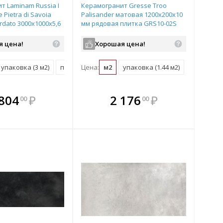
т Laminam Russia I
Керамогранит Gresse Troo
e Pietra di Savoia
Palisander матовая 1200х200х10
ardato 3000х1000х5,6
мм рядовая плитка GRS10-02S
плитка LAMF005905
я цена!
Хорошая цена!
2)
упаковка (3 м2)
поддон (39 м2)
Цена:
м2
упаковка (1.44 м2)
плекте
В комплекте
В комплекте
В
 804
₽
2 176
₽
00
00
ыгоднее!
гда выгоднее!
всегда выгоднее!
всег
 комплект
добрать комплект
Подобрать комплект
Под