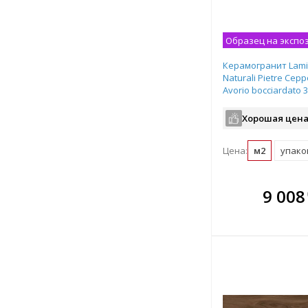
Образец на экспо
Керамогранит Lami
Naturali Pietre Cepp
Avorio bocciardato 
мм рядовая плитка
Хорошая цена
Цена:
м2
упаков
В комплекте
В ко
9 008
всегда выгоднее!
всегда 
Подобрать комплект
Подобрат