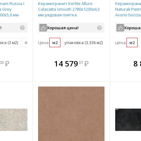
nam Russia I
Керамогранит Kerlite Allure
Керамограни
a Grey
Calacatta smooth 2780х1200х6,5
Naturali Pietr
000х5,6 мм
мм рядовая плитка
Avorio bocci
MF007951
мм рядовая 
!
Хорошая цена!
Хороша
ка (3 м2)
поддон (39 м2)
Цена:
м2
упаковка (3.336 м2)
поддон (60.04 м
Цена:
м2
мплекте
В комплекте
В комплекте
В ком
₽
14 579
₽
8
00
07
выгоднее!
всегда выгоднее!
всегда выгоднее!
всегда в
все
ь комплект
Подобрать комплект
Подобрать комплект
Подобрать
По