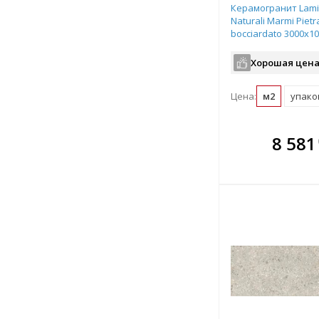
Керамогранит Lami
Naturali Marmi Pietr
bocciardato 3000х1
рядовая плитка LA
Хорошая цена
Цена:
м2
упаков
В комплекте
В ко
8 581
всегда выгоднее!
всегда 
Подобрать комплект
Подобрат