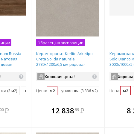
зиции
Образец на экспозиции
nam Russia
Керамогранит Kerlite Arketipo
Керамограни
e матовая
Creta Solida naturale
Solo Bianco 
ядовая
2780х1200х6,5 мм рядовая
3000х1000х5
плитка
плитка LAMF
!
Хорошая цена!
Хороша
ка (3 м2)
поддон (60 м2)
Цена:
м2
упаковка (3.336 м2)
Цена:
м2
мплекте
В комплекте
В комплекте
В ком
₽
12 838
₽
8
00
99
выгоднее!
всегда выгоднее!
всегда выгоднее!
всегда в
все
ь комплект
Подобрать комплект
Подобрать комплект
Подобрать
По