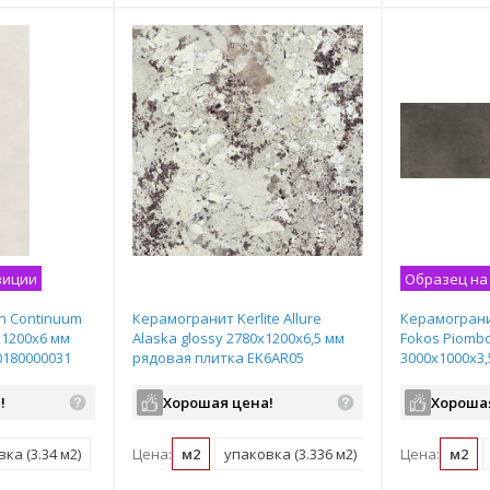
зиции
Образец на
n Continuum
Керамогранит Kerlite Allure
Керамограни
х1200х6 мм
Alaska glossy 2780х1200х6,5 мм
Fokos Piomb
0180000031
рядовая плитка EK6AR05
3000х1000х3
плитка LAMF
!
Хорошая цена!
Хороша
ка (3.34 м2)
поддон (60.05 м2)
Цена:
м2
упаковка (3.336 м2)
поддон (60.04 м
Цена:
м2