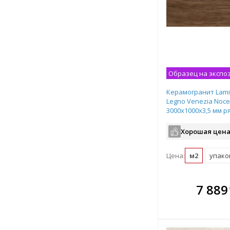
Образец на экспо
Керамогранит Lami
Legno Venezia Noc
3000х1000х3,5 мм р
плитка LAMF010334
Хорошая цена
Цена:
м2
упаков
В комплекте
В ко
7 889
всегда выгоднее!
всегда 
Подобрать комплект
Подобрат