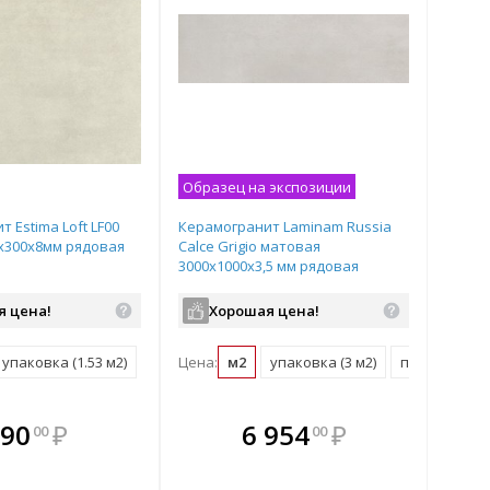
Образец на экспозиции
 Estima Loft LF00
Керамогранит Laminam Russia
х300х8мм рядовая
Calce Grigio матовая
3000х1000х3,5 мм рядовая
плитка LAMF006376
я цена!
Хорошая цена!
упаковка (1.53 м2)
поддон (61.2 м2)
Цена:
м2
упаковка (3 м2)
поддон (60 м
плекте
В комплекте
В комплекте
В
90
₽
6 954
₽
00
00
ыгоднее!
гда выгоднее!
всегда выгоднее!
всег
 комплект
добрать комплект
Подобрать комплект
Под