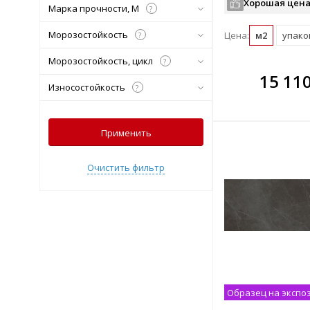
Хорошая цена
Марка прочности, М
?
Морозостойкость
Цена:
м2
упаков
?
Морозостойкость, цикл
?
В комплекте
В ко
15 11
Износостойкость
всегда выгоднее!
?
всегда 
Подобрать комплект
Подобрат
Применить
Очистить фильтр
Образец на экспо