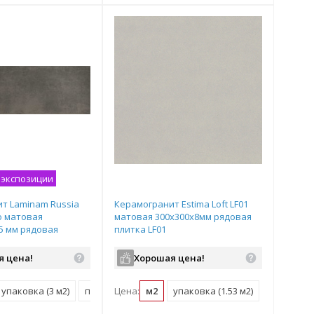
 экспозиции
т Laminam Russia
Керамогранит Estima Loft LF01
o матовая
матовая 300х300х8мм рядовая
,5 мм рядовая
плитка LF01
004879
я цена!
Хорошая цена!
2)
упаковка (3 м2)
поддон (60 м2)
Цена:
м2
упаковка (1.53 м2)
поддон (61