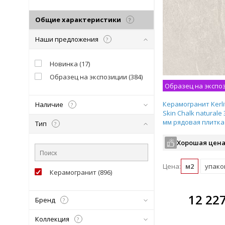
Общие характеристики
?
Наши предложения
?
Новинка
(
17
)
Образец на экспозиции
(
384
)
Образец на экспо
Керамогранит Kerli
Наличие
?
Skin Chalk naturale
мм рядовая плитка
Тип
?
Хорошая цена
Цена:
м2
упаков
Керамогранит
(
896
)
В комплекте
В ко
12 22
Бренд
?
всегда выгоднее!
всегда 
Коллекция
?
Подобрать комплект
Подобрат