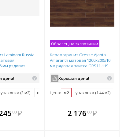
Образец на экспозиции
т Laminam Russia
Керамогранит Gresse Ajanta
матовая
Amaranth матовая 1200х200х10
,6 мм рядовая
мм рядовая плитка GRS11-11S
009819
я цена!
Хорошая цена!
упаковка (3 м2)
поддон (39 м2)
Цена:
м2
упаковка (1.44 м2)
плекте
В комплекте
В комплекте
В
 245
₽
2 176
₽
00
00
ыгоднее!
гда выгоднее!
всегда выгоднее!
всег
 комплект
добрать комплект
Подобрать комплект
Под