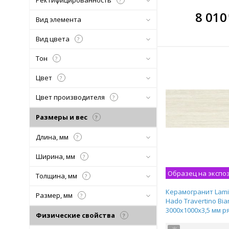
Ректифицированность
?
В комплекте
В ко
8 010
Вид элемента
всегда выгоднее!
всегда 
Вид цвета
?
Подобрать комплект
Подобрат
Тон
?
Цвет
?
Цвет производителя
?
Размеры и вес
?
Длина, мм
?
Ширина, мм
?
Образец на экспо
Толщина, мм
?
Керамогранит Lami
Размер, мм
?
Hado Travertino Bia
3000х1000х3,5 мм р
Физические свойства
?
плитка LAMF011850_