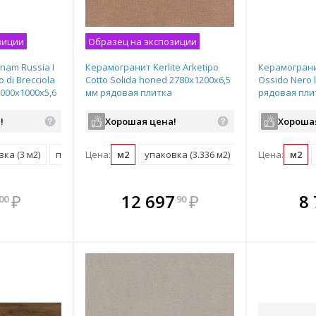
зиции
Образец на экспозиции
nam Russia I
Керамогранит Kerlite Arketipo
Керамограни
o di Brecciola
Cotto Solida honed 2780х1200х6,5
Ossido Nero 
3000х1000х5,6
мм рядовая плитка
рядовая пли
 LAMF009795
!
Хорошая цена!
Хороша
ка (3 м2)
поддон (39 м2)
Цена:
м2
упаковка (3.336 м2)
поддон (60.04 м
Цена:
м2
мплекте
В комплекте
В комплекте
В ком
₽
12 697
₽
8
00
90
выгоднее!
всегда выгоднее!
всегда выгоднее!
всегда в
все
ь комплект
Подобрать комплект
Подобрать комплект
Подобрать
По