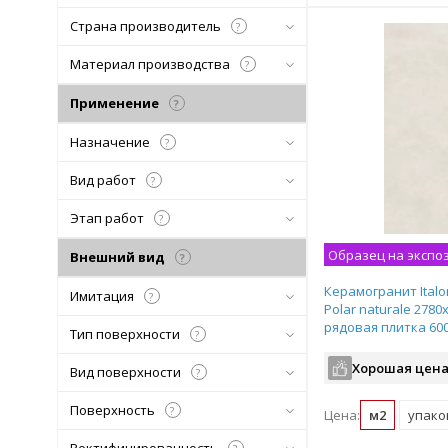
Страна производитель
?
Материал производства
?
Применение
?
Назначение
?
Вид работ
?
Этап работ
?
Образец на экспо
Внешний вид
?
Керамогранит Italo
Имитация
?
Polar naturale 2780
рядовая плитка 60
Тип поверхности
?
Хорошая цена
Вид поверхности
?
Поверхность
?
Цена:
м2
упаков