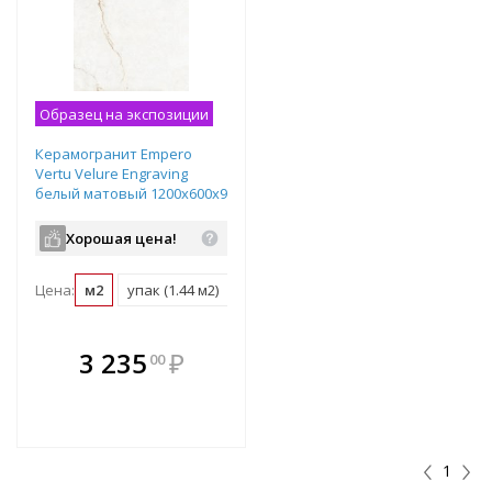
Образец на экспозиции
Керамогранит Empero
Vertu Velure Engraving
белый матовый 1200х600х9
мм 01-00011075
Хорошая цена!
Цена:
м2
упак (1.44 м2)
В комплекте
3 235
₽
00
е!
всегда выгоднее!
т
Подобрать комплект
1