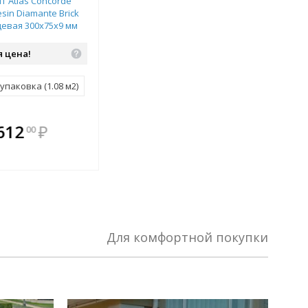
 Atlas Concorde
sin Diamante Brick
цевая 300х75х9 мм
ка 600010002389
 цена!
упаковка (1.08 м2)
плекте
В комплекте
612
₽
00
ыгоднее!
всегда выгоднее!
 комплект
Подобрать комплект
Для комфортной покупки