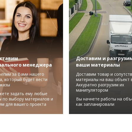
ставим
Доставим и разгрузи
нального менеджера
ваши материалы
репим за Вами нашего
Доставим товар и сопутст
а, который будет вести
материалы на ваш объект в
аказы
Аккуратно разгрузим их
манипулятором
жете задать ему любые
ы по выбору материалов и
Вы начнете работы на объ
ям для вашего проекта
как запланировали