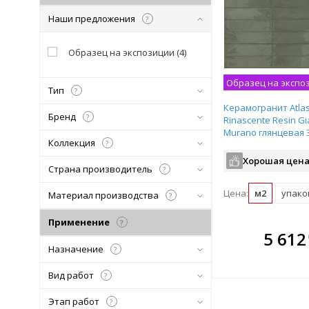
Наши предложения
?
Образец на экспозиции
(
4
)
Образец на экспо
Тип
?
Керамогранит Atla
Бренд
?
Rinascente Resin Gi
Murano глянцевая 
Коллекция
?
рядовая плитка 60
Хорошая цена
Страна производитель
?
Цена:
м2
упаков
Материал производства
?
Применение
?
В комплекте
В ко
5 612
всегда выгоднее!
всегда 
Назначение
?
Подобрать комплект
Подобрат
Вид работ
?
Этап работ
?