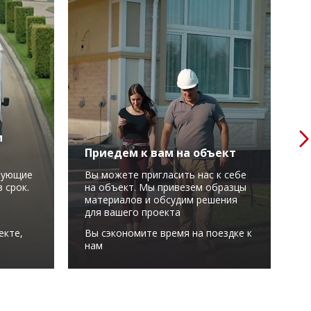
м
Приедем к вам на объект
Р
вующие
Вы можете пригласить нас к себе
М
 срок.
на объект. Мы привезем образцы
в
материалов и обсудим решения
у
для вашего проекта
С
екте,
Вы сэкономите время на поездке к
м
нам
в