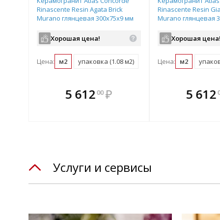
Керамогранит Atlas Concorde
Керамогранит Atlas
Rinascente Resin Agata Brick
Rinascente Resin Gia
Murano глянцевая 300х75х9 мм
Murano глянцевая 3
рядовая плитка 600010002390
рядовая плитка 600
Хорошая цена!
Хорошая цена
Цена:
м2
упаковка (1.08 м2)
Цена:
м2
упаков
те
В комплекте
В комплек
В ком
5 612
₽
5 612
00
днее!
всегда выгоднее!
всегда выгод
всегда 
лект
Подобрать комплект
Подобрать компл
Подобрат
Услуги и сервисы