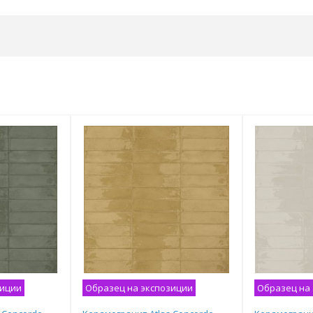
зиции
Образец на экспозиции
Образец на