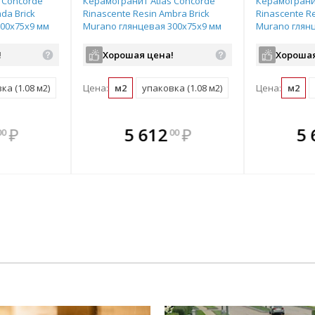
 Concorde
Керамогранит Atlas Concorde
Керамогранит
da Brick
Rinascente Resin Ambra Brick
Rinascente Re
00х75х9 мм
Murano глянцевая 300х75х9 мм
Murano глян
010002391
рядовая плитка 600010002392
рядовая плит
!
Хорошая цена!
Хорошая
ка (1.08 м2)
Цена:
м2
упаковка (1.08 м2)
Цена:
м2
те
плекте
В комплекте
В комплекте
В ком
₽
5 612
₽
5 
00
00
нее!
выгоднее!
всегда выгоднее!
всегда выгоднее!
всегда в
ект
ь комплект
Подобрать комплект
Подобрать комплект
Подобрать