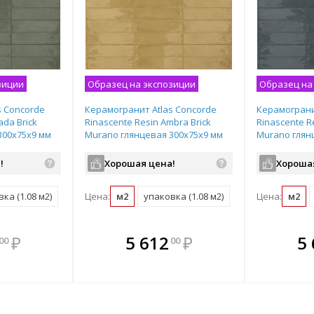
зиции
Образец на экспозиции
Образец на
s Concorde
Керамогранит Atlas Concorde
Керамограни
ada Brick
Rinascente Resin Ambra Brick
Rinascente Re
300х75х9 мм
Murano глянцевая 300х75х9 мм
Murano глян
0010002391
рядовая плитка 600010002392
рядовая пли
!
Хорошая цена!
Хороша
ка (1.08 м2)
Цена:
м2
упаковка (1.08 м2)
Цена:
м2
мплекте
В комплекте
В комплекте
В ком
₽
5 612
₽
5
00
00
выгоднее!
всегда выгоднее!
всегда выгоднее!
всегда в
все
ь комплект
Подобрать комплект
Подобрать комплект
Подобрать
По