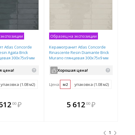
 экспозиции
Образец на экспозиции
т Atlas Concorde
Керамогранит Atlas Concorde
sin Agata Brick
Rinascente Resin Diamante Brick
цевая 300х75х9 мм
Murano глянцевая 300х75х9 мм
тка 600010002390
рядовая плитка 600010002389
я цена!
Хорошая цена!
упаковка (1.08 м2)
Цена:
м2
упаковка (1.08 м2)
плекте
В комплекте
В комплекте
В
 612
₽
5 612
₽
00
00
ыгоднее!
гда выгоднее!
всегда выгоднее!
всег
 комплект
добрать комплект
Подобрать комплект
Под
1