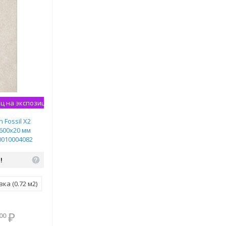
ц на экспозиции
 Fossil X2
х600х20 мм
0010004082
!
ка (0.72 м2)
В комплекте
₽
00
всегда выгоднее!