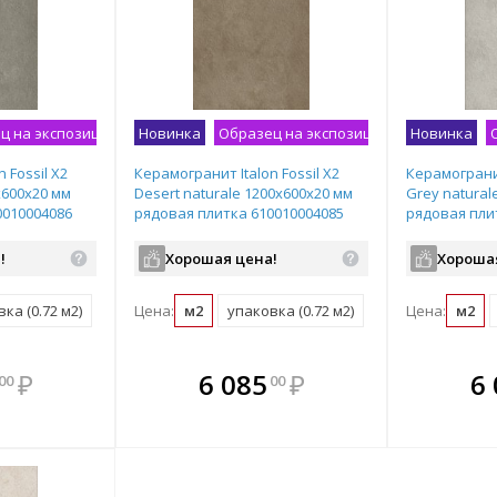
ц на экспозиции
Новинка
Образец на экспозиции
Новинка
 Fossil X2
Керамогранит Italon Fossil X2
Керамогранит
х600х20 мм
Desert naturale 1200х600х20 мм
Grey natural
0010004086
рядовая плитка 610010004085
рядовая пли
!
Хорошая цена!
Хороша
ка (0.72 м2)
Цена:
м2
упаковка (0.72 м2)
Цена:
м2
мплекте
В комплекте
В комплекте
В ком
₽
6 085
₽
6
00
00
выгоднее!
всегда выгоднее!
всегда выгоднее!
всегда в
все
ь комплект
Подобрать комплект
Подобрать комплект
Подобрать
По