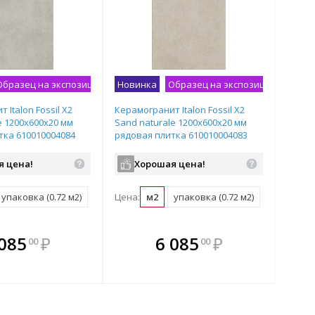
Образец на экспозиции
Новинка
Образец на экспозиции
 Italon Fossil X2
Керамогранит Italon Fossil X2
e 1200х600х20 мм
Sand naturale 1200х600х20 мм
тка 610010004084
рядовая плитка 610010004083
я цена!
Хорошая цена!
упаковка (0.72 м2)
Цена:
м2
упаковка (0.72 м2)
плекте
В комплекте
В комплекте
В
 085
₽
6 085
₽
00
00
ыгоднее!
гда выгоднее!
всегда выгоднее!
всег
 комплект
добрать комплект
Подобрать комплект
Под