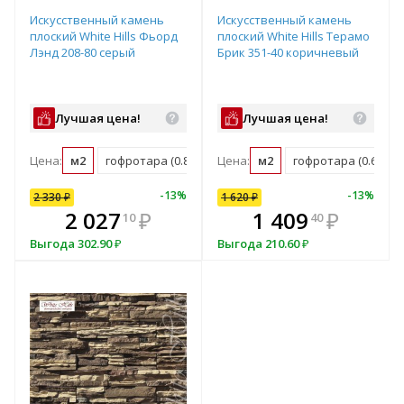
Искусственный камень
Искусственный камень
плоский White Hills Фьорд
плоский White Hills Терамо
Лэнд 208-80 серый
Брик 351-40 коричневый
Лучшая цена!
Лучшая цена!
Цена:
м2
гофротара (0.8 м2)
Цена:
мастербокс (14.82 м2)
м2
гофротара (0.65 м2)
10
%
-
7
%
-
13
%
-
10
%
-
13
%
2 330
1 620
₽
₽
1 620
₽
В комплекте
₽
2 027
1 458
₽
₽
1 409
₽
10
00
40
всегда выгоднее!
в
Выгода
Выгода
302.90
162
₽
₽
Выгода
210.60
₽
Подобрать комплект