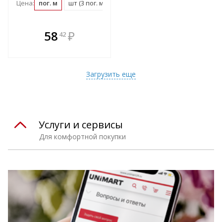
Цена:
пог. м
шт (3 пог. м)
В комплекте
58
₽
42
е!
всегда выгоднее!
т
Подобрать комплект
Загрузить еще
Услуги и сервисы
Для комфортной покупки