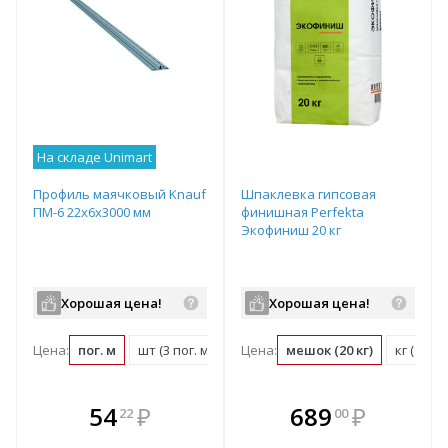
На складе Unimart
Профиль маячковый Knauf
Шпаклевка гипсовая
ПМ-6 22х6х3000 мм
финишная Perfekta
Экофиниш 20 кг
Хорошая цена!
Хорошая цена!
Цена:
пог. м
шт (3 пог. м)
Цена:
мешок (20 кг)
кг (0.05
В комплекте
В комплекте
54
₽
689
₽
22
00
е!
всегда выгоднее!
всегда выгоднее!
в