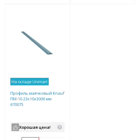
т
Подобрать комплект
Подобрать комплект
На складе Unimart
Профиль маячковый Knauf
ПМ-10 23х10х3000 мм
670075
Хорошая цена!