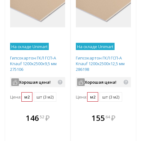
На складе Unimart
На складе Unimart
Гипсокартон ГКЛ ГСП-А
Гипсокартон ГКЛ ГСП-А
Knauf 1200х2500х9,5 мм
Knauf 1200х2500х12,5 мм
275106
286198
Хорошая цена!
Хорошая цена!
Цена:
м2
шт (3 м2)
Цена:
м2
шт (3 м2)
В комплекте
В комплекте
146
₽
155
₽
52
64
е!
всегда выгоднее!
всегда выгоднее!
в
т
Подобрать комплект
Подобрать комплект