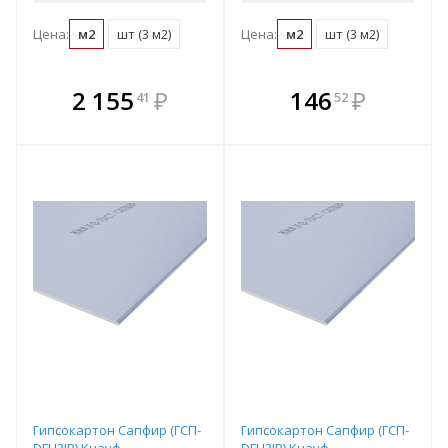
Цена:
м2
шт (3 м2)
Цена:
м2
шт (3 м2)
В комплекте
В комплекте
2 155
₽
146
₽
41
52
е!
всегда выгоднее!
всегда выгоднее!
в
т
Подобрать комплект
Подобрать комплект
Гипсокартон Сапфир (ГСП-
Гипсокартон Сапфир (ГСП-