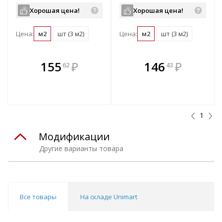
Хорошая цена!
Хорошая цена!
Цена:
м2
шт (3 м2)
Цена:
м2
шт (3 м2)
В комплекте
В комплекте
155
₽
146
₽
62
43
е!
всегда выгоднее!
всегда выгоднее!
в
т
Подобрать комплект
Подобрать комплект
1
Модификации
Другие варианты товара
Все товары
На складе Unimart