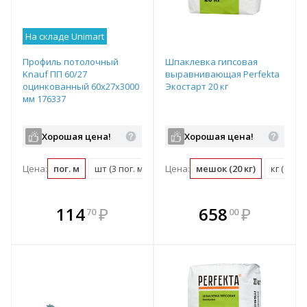
На складе Unimart
Профиль потолочный
Шпаклевка гипсовая
Knauf ПП 60/27
выравнивающая Perfekta
оцинкованный 60х27х3000
Экостарт 20 кг
мм 176337
Хорошая цена!
Хорошая цена!
Цена:
пог. м
шт (3 пог. м)
Цена:
мешок (20 кг)
кг (0.05
В комплекте
В комплекте
114
₽
658
₽
70
00
е!
всегда выгоднее!
всегда выгоднее!
в
т
Подобрать комплект
Подобрать комплект