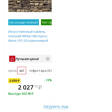
На складе Unimart
Хит продаж
Лучшее предложение
На с
Искусственный камень
плоский White Hills Кросс
Фелл 101-20 коричневый
Лучшая цена!
Цена:
м2
гофротара (0.6 м2)
мастербокс (11.82 м2)
10
%
-
13
%
2 330
₽
В комплекте
2 027
₽
10
всегда выгоднее!
Выгода
302.90
₽
Подобрать комплект
Загрузить еще