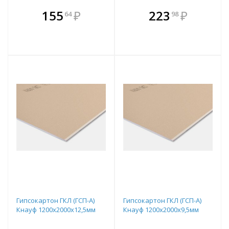
В комплекте
В комплекте
155
₽
223
₽
64
98
е!
всегда выгоднее!
всегда выгоднее!
в
т
Подобрать комплект
Подобрать комплект
Гипсокартон ГКЛ (ГСП-А)
Гипсокартон ГКЛ (ГСП-А)
Кнауф 1200х2000х12,5мм
Кнауф 1200х2000х9,5мм