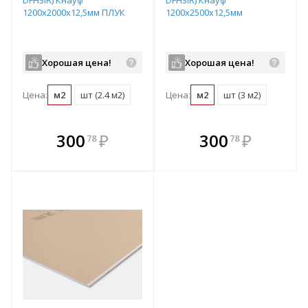
DFH3IR) Кнауф
DFH3IR) Кнауф
1200х2000х12,5мм ПЛУК
1200х2500х12,5мм
Хорошая цена!
Хорошая цена!
Цена:
м2
шт (2.4 м2)
Цена:
м2
шт (3 м2)
В комплекте
В комплекте
300
₽
300
₽
78
78
е!
всегда выгоднее!
всегда выгоднее!
в
т
Подобрать комплект
Подобрать комплект