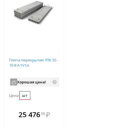
Плита перекрытия 1ПК 55-
10-8 А тVта
Хорошая цена!
Цена:
шт
В комплекте
25 476
₽
00
е!
всегда выгоднее!