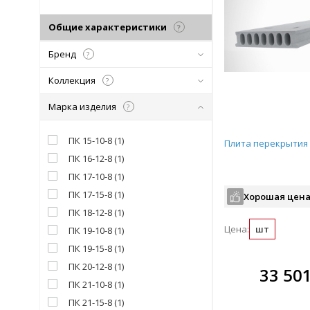
Общие характеристики
?
Бренд
?
Коллекция
?
Марка изделия
?
ПК 15-10-8
(
1
)
Плита перекрытия 
ПК 16-12-8
(
1
)
ПК 17-10-8
(
1
)
ПК 17-15-8
(
1
)
Хорошая цена
ПК 18-12-8
(
1
)
Цена:
шт
ПК 19-10-8
(
1
)
ПК 19-15-8
(
1
)
ПК 20-12-8
(
1
)
В комплекте
33 50
всегда выгоднее!
ПК 21-10-8
(
1
)
ПК 21-15-8
(
1
)
Подобрать комплект