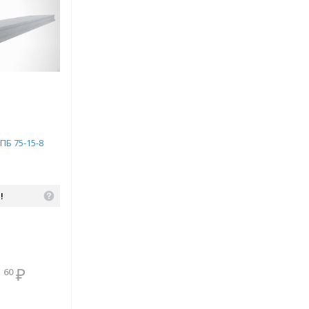
ПБ 75-15-8
!
В комплекте
1
₽
60
всегда выгоднее!
Подобрать комплект