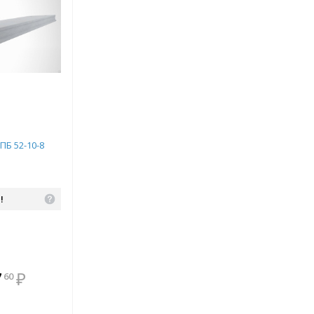
ПБ 52-10-8
!
В комплекте
7
₽
60
всегда выгоднее!
Подобрать комплект