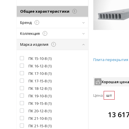
Общие характеристики
?
Бренд
?
Коллекция
?
Марка изделия
?
ПК 15-10-8
(
1
)
Плита перекрытия 
ПК 16-12-8
(
1
)
ПК 17-10-8
(
1
)
ПК 17-15-8
(
1
)
Хорошая цена
ПК 18-12-8
(
1
)
Цена:
шт
ПК 19-10-8
(
1
)
ПК 19-15-8
(
1
)
ПК 20-12-8
(
1
)
В комплекте
13 61
всегда выгоднее!
ПК 21-10-8
(
1
)
ПК 21-15-8
(
1
)
Подобрать комплект