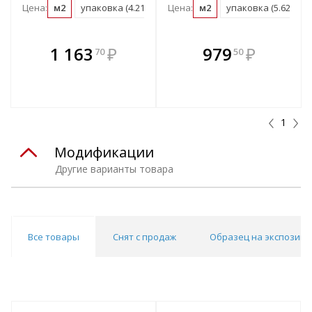
Цена:
м2
упаковка (4.21 м2)
Цена:
м2
упаковка (5.62 м2)
В комплекте
В комплекте
1 163
₽
979
₽
70
50
е!
всегда выгоднее!
всегда выгоднее!
в
т
Подобрать комплект
Подобрать комплект
1
Модификации
Другие варианты товара
Все товары
Снят с продаж
Образец на экспозици