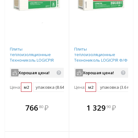
Плиты
Плиты
теплоизоляционные
теплоизоляционные
Технониколь LOGICPIR
Технониколь LOGICPIR Ф/Ф
Балкон Ф/Ф 1200х600х20
1200х600х50
Хорошая цена!
Хорошая цена!
Цена:
м2
упаковка (8.64 м2)
Цена:
м2
упаковка (3.6 м2)
В комплекте
В комплекте
766
₽
1 329
₽
80
90
е!
всегда выгоднее!
всегда выгоднее!
в
т
Подобрать комплект
Подобрать комплект