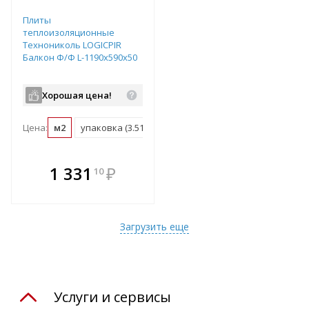
Плиты
теплоизоляционные
Технониколь LOGICPIR
Балкон Ф/Ф L-1190х590х50
Хорошая цена!
Цена:
м2
упаковка (3.51 м2)
В комплекте
1 331
₽
10
е!
всегда выгоднее!
т
Подобрать комплект
Загрузить еще
Услуги и сервисы