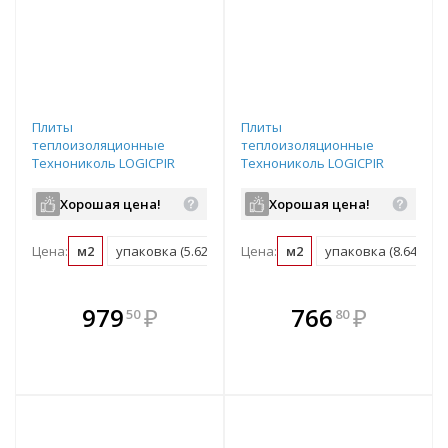
Плиты
Плиты
теплоизоляционные
теплоизоляционные
Технониколь LOGICPIR
Технониколь LOGICPIR
Полы ФЛ/ФЛ Г4 L-
Полы ФЛ/ФЛ Г4
1190х590х30
1200х600х20
Хорошая цена!
Хорошая цена!
Цена:
м2
упаковка (5.62 м2)
Цена:
м2
упаковка (8.64 м2)
В комплекте
В комплекте
979
₽
766
₽
50
80
е!
всегда выгоднее!
всегда выгоднее!
в
т
Подобрать комплект
Подобрать комплект