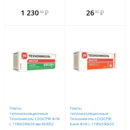
В комплекте
В комплекте
1 230
₽
26
₽
60
80
е!
всегда выгоднее!
всегда выгоднее!
в
т
Подобрать комплект
Подобрать комплект
Плиты
Плиты
теплоизоляционные
теплоизоляционные
Технониколь LOGICPIR Ф/Ф
Технониколь LOGICPIR
L 1190х590х50 мм 650052
Баня Ф/Ф L-1190х590х50