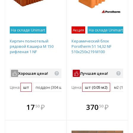
На складе Unimart
Акция
На складе Unimart
Лу
Кирпич полнотелый
Керамический блок
рядовой Кашира М 150
Porotherm 51 14,32 NF
рифленая 1 NF
510х250х219 М100
Хорошая цена!
Лучшая цена!
Цена:
шт
поддон (304 шт)
Цена:
шт (0.05 м2)
м2 (18.3 ш
В комплекте
В комплекте
17
₽
370
₽
50
50
е!
всегда выгоднее!
всегда выгоднее!
в
т
Подобрать комплект
Подобрать комплект