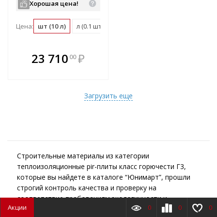
Хорошая цена!
Цена:
шт (10 л)
л (0.1 шт)
м2 (0.01 шт)
В комплекте
23 710
₽
00
е!
всегда выгоднее!
т
Подобрать комплект
Загрузить еще
Строительные материалы из категории
теплоизоляционные pir-плиты класс горючести Г3,
которые вы найдете в каталоге “Юнимарт”, прошли
строгий контроль качества и проверку на
соответствие требованиям экологичности и
Акции
0
0
0
безопасности. При выборе материалов ознакомьтесь