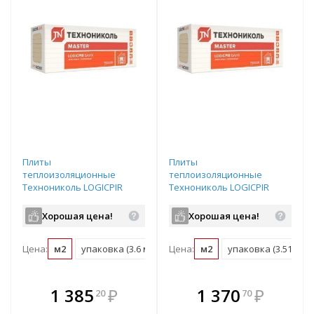
Плиты
Плиты
теплоизоляционные
теплоизоляционные
Технониколь LOGICPIR
Технониколь LOGICPIR
Баня Ф/Ф 1200х600х50
Баня Ф/Ф L-1190х590х50
Хорошая цена!
Хорошая цена!
Цена:
м2
упаковка (3.6 м2)
Цена:
м2
упаковка (3.51 м2)
В комплекте
В комплекте
1 385
₽
1 370
₽
20
70
е!
всегда выгоднее!
всегда выгоднее!
в