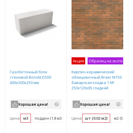
Акция
Образец на экспозици
Газобетонный блок
Кирпич керамический
стеновой Bonolit D500
облицовочный Braer М150
600х300х250 мм
баварская кладка 1 NF
250x120x65 гладкий
Хорошая цена!
Хорошая цена!
Цена:
м3
поддон (1.8 м3)
Цена:
шт (0.02 м2)
м2 (51 шт)