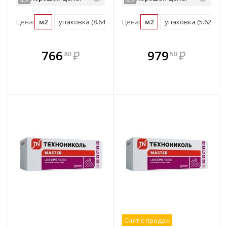
Цена:
м2
упаковка (8.64 м2)
Цена:
м2
упаковка (5.62 м2)
В комплекте
В комплекте
766
₽
979
₽
80
50
е!
всегда выгоднее!
всегда выгоднее!
в
т
Подобрать комплект
Подобрать комплект
Снят с продаж