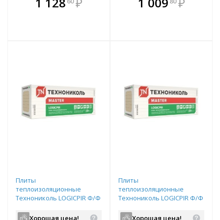
1 128
₽
1 009
₽
60
80
е!
всегда выгоднее!
всегда выгоднее!
в
т
Подобрать комплект
Подобрать комплект
Плиты
Плиты
теплоизоляционные
теплоизоляционные
Технониколь LOGICPIR Ф/Ф
Технониколь LOGICPIR Ф/Ф
1200х600х20
L-1190х590х30
Хорошая цена!
Хорошая цена!