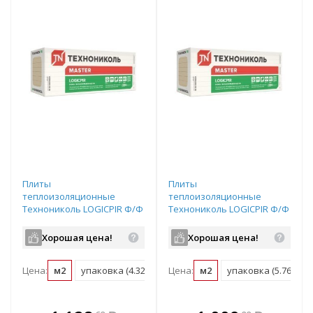
Плиты
Плиты
теплоизоляционные
теплоизоляционные
Технониколь LOGICPIR Ф/Ф
Технониколь LOGICPIR Ф/Ф
1200х600х40
1200х600х30
Хорошая цена!
Хорошая цена!
Цена:
м2
упаковка (4.32 м2)
Цена:
м2
упаковка (5.76 м2)
В комплекте
В комплекте