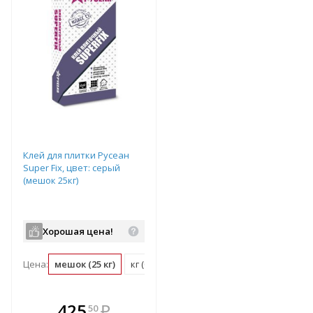
Клей для плитки Русеан
Super Fix, цвет: серый
(мешок 25кг)
Хорошая цена!
Цена:
мешок (25 кг)
кг (0.04 мешок)
В комплекте
425
₽
50