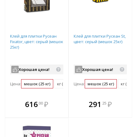
Клей для плитки Русеан
Клей для плитки Русеан St,
Fixator, цвет: серый (мешок
цвет: серый (мешок 25кг)
25кг)
Хорошая цена!
Хорошая цена!
Цена:
мешок (25 кг)
кг (0.04 мешок)
Цена:
мешок (25 кг)
кг (0.04
В комплекте
В комплекте
616
₽
291
₽
00
25
е!
всегда выгоднее!
всегда выгоднее!
в
т
Подобрать комплект
Подобрать комплект