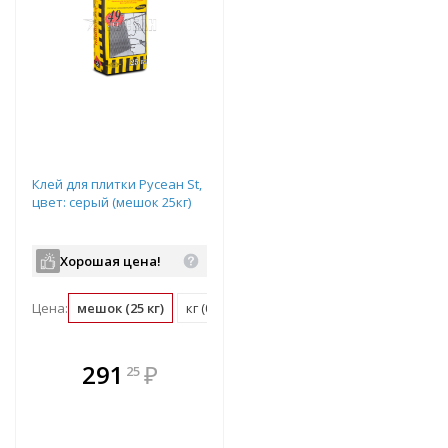
Клей для плитки Русеан St,
цвет: серый (мешок 25кг)
Хорошая цена!
Цена:
мешок (25 кг)
кг (0.04 мешок)
В комплекте
291
₽
25
е!
всегда выгоднее!
т
Подобрать комплект