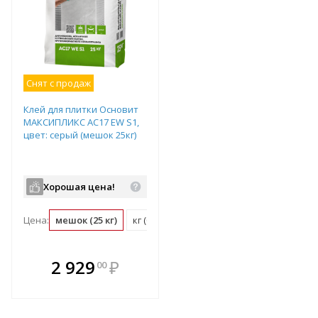
Снят с продаж
Клей для плитки Основит
МАКСИПЛИКС АС17 EW S1,
цвет: серый (мешок 25кг)
Хорошая цена!
Цена:
мешок (25 кг)
кг (0.04 мешок)
В комплекте
2 929
₽
00
е!
всегда выгоднее!
т
Подобрать комплект