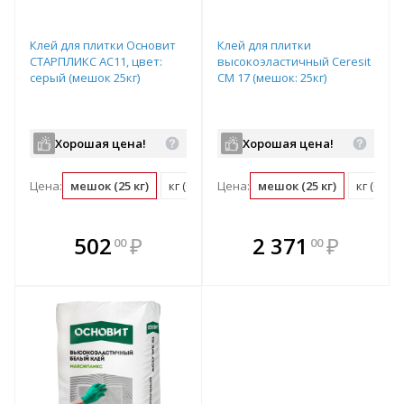
Клей для плитки Основит
Клей для плитки
СТАРПЛИКС АС11, цвет:
высокоэластичный Ceresit
серый (мешок 25кг)
СМ 17 (мешок: 25кг)
Хорошая цена!
Хорошая цена!
Цена:
мешок (25 кг)
кг (0.04 мешок)
Цена:
мешок (25 кг)
кг (0.04
В комплекте
В комплекте
502
₽
2 371
₽
00
00
е!
всегда выгоднее!
всегда выгоднее!
в
т
Подобрать комплект
Подобрать комплект