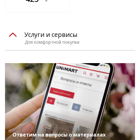
е!
всегда выгоднее!
т
Подобрать комплект
Услуги и сервисы
Для комфортной покупки
Ответим на вопросы о материалах