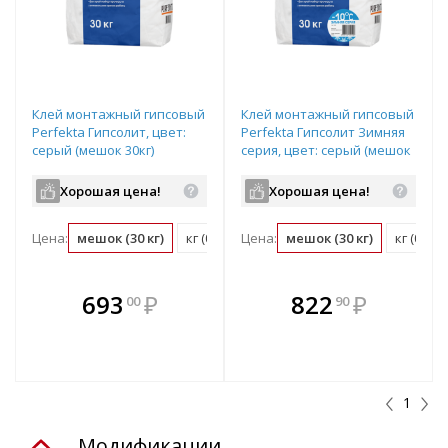
Клей монтажный гипсовый
Клей монтажный гипсовый
Perfekta Гипсолит, цвет:
Perfekta Гипсолит Зимняя
серый (мешок 30кг)
серия, цвет: серый (мешок
30кг)
Хорошая цена!
Хорошая цена!
Цена:
мешок (30 кг)
кг (0.03 мешок)
Цена:
мешок (30 кг)
кг (0.03
В комплекте
В комплекте
693
₽
822
₽
00
90
е!
всегда выгоднее!
всегда выгоднее!
в
т
Подобрать комплект
Подобрать комплект
1
Модификации