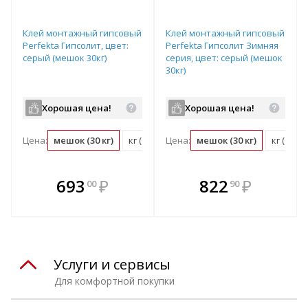
Клей монтажный гипсовый
Клей монтажный гипсовый
Perfekta Гипсолит, цвет:
Perfekta Гипсолит Зимняя
серый (мешок 30кг)
серия, цвет: серый (мешок
30кг)
Хорошая цена!
Хорошая цена!
Цена:
мешок (30 кг)
кг (0.03 мешок)
Цена:
мешок (30 кг)
кг (0.03
В комплекте
В комплекте
693
₽
822
₽
00
90
е!
всегда выгоднее!
всегда выгоднее!
в
т
Подобрать комплект
Подобрать комплект
Услуги и сервисы
Для комфортной покупки