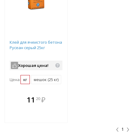
Клей для ячеистого бетона
Русеан серый 25кг
Хорошая цена!
Цена:
кг
мешок (25 кг)
В комплекте
11
₽
20
е!
всегда выгоднее!
т
Подобрать комплект
1