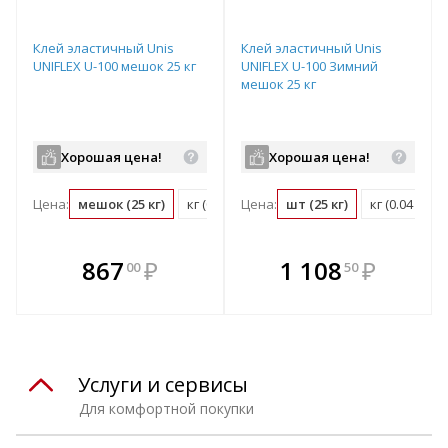
Клей эластичный Unis
Клей эластичный Unis
UNIFLEX U-100 мешок 25 кг
UNIFLEX U-100 Зимний
мешок 25 кг
Хорошая цена!
Хорошая цена!
Цена:
мешок (25 кг)
кг (0.04 мешок)
Цена:
шт (25 кг)
кг (0.04 шт)
В комплекте
В комплекте
867
₽
1 108
₽
00
50
е!
всегда выгоднее!
всегда выгоднее!
в
т
Подобрать комплект
Подобрать комплект
Услуги и сервисы
Для комфортной покупки