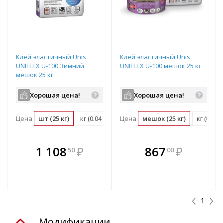
Клей эластичный Unis
Клей эластичный Unis
UNIFLEX U-100 Зимний
UNIFLEX U-100 мешок 25 кг
мешок 25 кг
Хорошая цена!
Хорошая цена!
Цена:
шт (25 кг)
кг (0.04 шт)
Цена:
мешок (25 кг)
кг (0.04
В комплекте
В комплекте
1 108
₽
867
₽
50
00
е!
всегда выгоднее!
всегда выгоднее!
в
т
Подобрать комплект
Подобрать комплект
1
Модификации