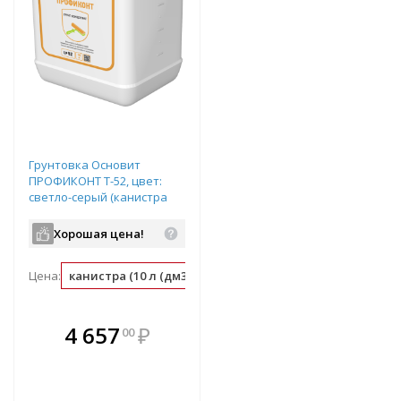
Грунтовка Основит
ПРОФИКОНТ Т-52, цвет:
светло-серый (канистра
10л)
Хорошая цена!
Цена:
канистра (10 л (дм3))
л (дм3) (0.1 канистра)
В комплекте
4 657
₽
00
е!
всегда выгоднее!
т
Подобрать комплект