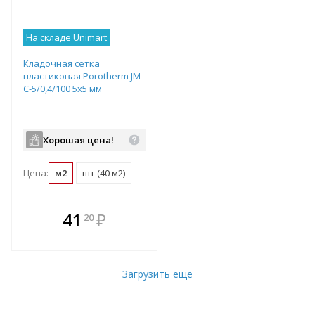
На складе Unimart
Кладочная сетка
пластиковая Porotherm JM
C-5/0,4/100 5х5 мм
Хорошая цена!
Цена:
м2
шт (40 м2)
В комплекте
41
₽
20
е!
всегда выгоднее!
т
Подобрать комплект
Загрузить еще