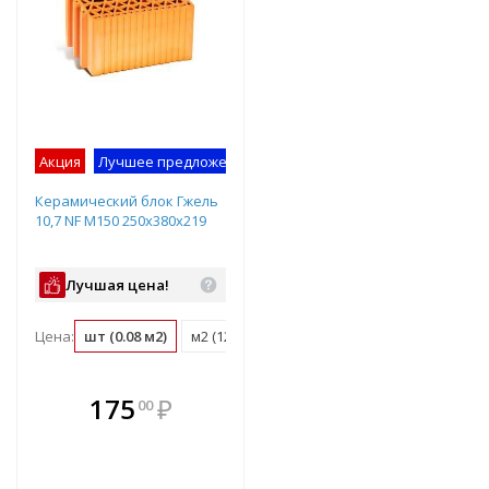
Акция
Лучшее предложение
Керамический блок Гжель
10,7 NF М150 250х380х219
Лучшая цена!
Цена:
шт (0.08 м2)
м2 (12 шт)
м3 (48.1 шт)
поддон (72 шт)
В комплекте
175
₽
00
е!
всегда выгоднее!
т
Подобрать комплект