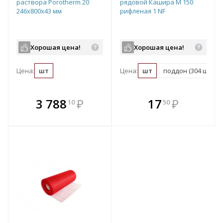
раствора Porotherm 20
рядовой Кашира М 150
246х800х43 мм
рифленая 1 NF
Хорошая цена!
Хорошая цена!
Цена:
шт
Цена:
шт
поддон (304 шт)
В комплекте
В комплекте
3 788
₽
17
₽
10
50
е!
всегда выгоднее!
всегда выгоднее!
в
т
Подобрать комплект
Подобрать комплект