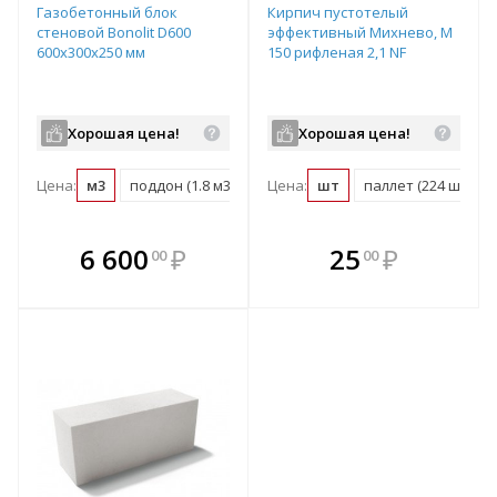
Газобетонный блок
Кирпич пустотелый
стеновой Bonolit D600
эффективный Михнево, М
600х300х250 мм
150 рифленая 2,1 NF
Хорошая цена!
Хорошая цена!
Цена:
м3
поддон (1.8 м3)
Цена:
шт
паллет (224 шт)
В комплекте
В комплекте
6 600
₽
25
₽
00
00
е!
всегда выгоднее!
всегда выгоднее!
в
т
Подобрать комплект
Подобрать комплект