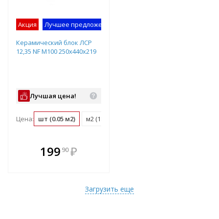
Акция
Лучшее предложение
Керамический блок ЛСР
12,35 NF М100 250х440х219
Лучшая цена!
Цена:
шт (0.05 м2)
м2 (18.3 шт)
м3 (41.5 шт)
поддон (40 ш
В комплекте
199
₽
90
е!
всегда выгоднее!
т
Подобрать комплект
Загрузить еще