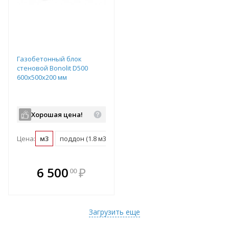
Газобетонный блок
стеновой Bonolit D500
600х500х200 мм
Хорошая цена!
Цена:
м3
поддон (1.8 м3)
В комплекте
6 500
₽
00
е!
всегда выгоднее!
т
Подобрать комплект
Загрузить еще