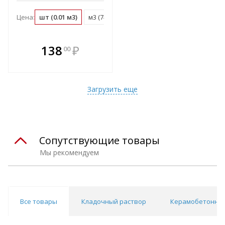
Цена:
шт (0.01 м3)
м3 (74.6 шт)
м2 (9 шт)
поддон (80 шт)
В комплекте
138
₽
00
е!
всегда выгоднее!
т
Подобрать комплект
Загрузить еще
Сопутствующие товары
Мы рекомендуем
Все товары
Кладочный раствор
Керамобетонны