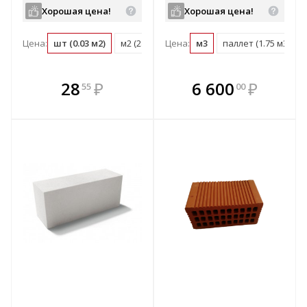
Хорошая цена!
Хорошая цена!
Цена:
шт (0.03 м2)
м2 (28.6 шт)
Цена:
поддон (224 шт)
м3
паллет (1.75 м3)
В комплекте
В комплекте
28
₽
6 600
₽
55
00
е!
всегда выгоднее!
всегда выгоднее!
в
т
Подобрать комплект
Подобрать комплект