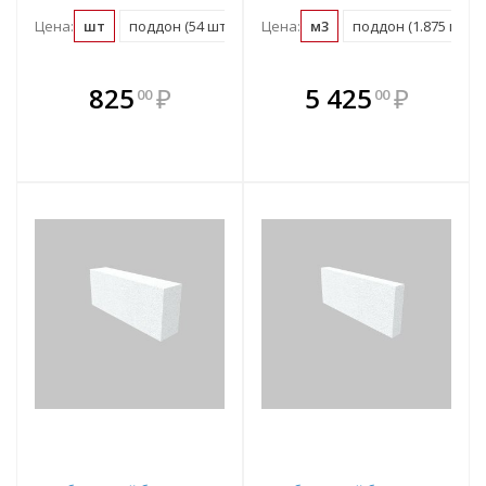
Цена:
шт
поддон (54 шт)
Цена:
м3
поддон (1.875 м3)
В комплекте
В комплекте
825
₽
5 425
₽
00
00
е!
всегда выгоднее!
всегда выгоднее!
в
т
Подобрать комплект
Подобрать комплект