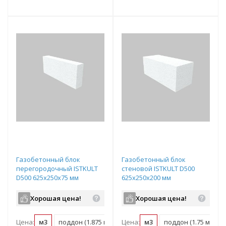
т
Подобрать комплект
Подобрать комплект
Газобетонный блок
Газобетонный блок
перегородочный ISTKULT
стеновой ISTKULT D500
D500 625х250х75 мм
625х250х200 мм
Хорошая цена!
Хорошая цена!
Цена:
м3
поддон (1.875 м3)
Цена:
м3
поддон (1.75 м3)