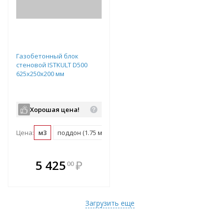
Газобетонный блок
стеновой ISTKULT D500
625х250х200 мм
Хорошая цена!
Цена:
м3
поддон (1.75 м3)
В комплекте
5 425
₽
00
е!
всегда выгоднее!
т
Подобрать комплект
Загрузить еще