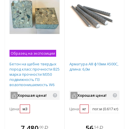
Образец на экспозиции
Бетон на щебне твердых
Арматура АIII ф10мм А500С,
пород класс прочности B25
длина: 6,0м
марка прочности М350
подвижность П3
водопроницаемость W6
Хорошая цена!
Хорошая цена!
Цена:
м3
Цена:
кг
пог.м (0.617 кг)
т 
В комплекте
В комплекте
7 480
₽
56
₽
00
54