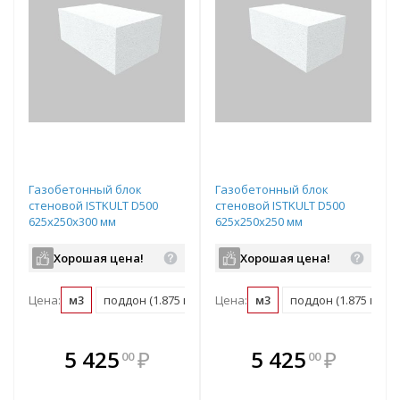
Газобетонный блок
Газобетонный блок
стеновой ISTKULT D500
стеновой ISTKULT D500
625х250х300 мм
625х250х250 мм
Хорошая цена!
Хорошая цена!
Цена:
м3
поддон (1.875 м3)
Цена:
м3
поддон (1.875 м3)
В комплекте
В комплекте
5 425
₽
5 425
₽
00
00
е!
всегда выгоднее!
всегда выгоднее!
в