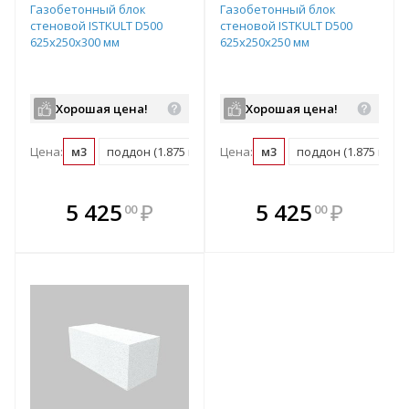
Газобетонный блок
Газобетонный блок
стеновой ISTKULT D500
стеновой ISTKULT D500
625х250х300 мм
625х250х250 мм
Хорошая цена!
Хорошая цена!
Цена:
м3
поддон (1.875 м3)
Цена:
м3
поддон (1.875 м3)
В комплекте
В комплекте
5 425
₽
5 425
₽
00
00
е!
всегда выгоднее!
всегда выгоднее!
в
т
Подобрать комплект
Подобрать комплект