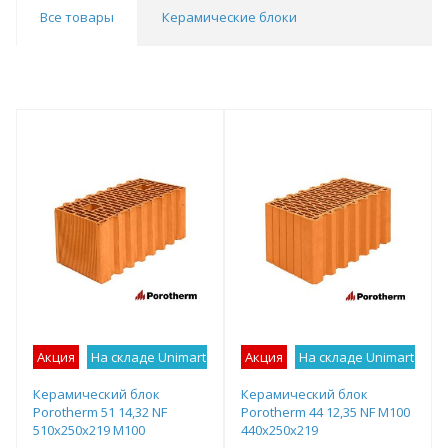
Все товары
Керамические блоки
Акция
На складе Unimart
Лучшее предложение
Акция
На складе Unimart
Лу
Керамический блок
Керамический блок
Porotherm 51 14,32 NF
Porotherm 44 12,35 NF М100
510х250х219 М100
440x250x219