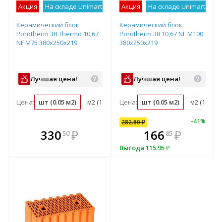
Акция
На складе Unimart
Лучшее предложение
Акция
На складе Unimart
Лу
Керамический блок
Керамический блок
Porotherm 38 Thermo 10,67
Porotherm 38 10,67 NF М100
NF М75 380х250х219
380х250х219
Лучшая цена!
Лучшая цена!
Цена:
шт (0.05 м2)
м2 (18.3 шт)
Цена:
м3 (48.1 шт)
шт (0.05 м2)
поддон (60 ш
м2 (18.3 ш
-
41
%
282.80
₽
кте
В комплекте
330
282
₽
₽
166
₽
50
80
85
е!
днее!
всегда выгоднее!
в
Выгода
115.95
₽
т
плект
Подобрать комплект