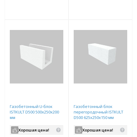
е!
всегда выгоднее!
всегда выгоднее!
в
т
Подобрать комплект
Подобрать комплект
Газобетонный U-блок
Газобетонный блок
ISTKULT D500 500х250х200
перегородочный ISTKULT
мм
D500 625х250х150 мм
Хорошая цена!
Хорошая цена!