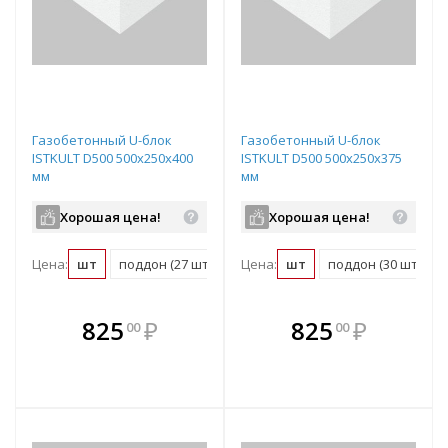
Газобетонный U-блок
Газобетонный U-блок
ISTKULT D500 500х250х400
ISTKULT D500 500х250х375
мм
мм
Хорошая цена!
Хорошая цена!
Цена:
шт
поддон (27 шт)
Цена:
шт
поддон (30 шт)
В комплекте
В комплекте
825
₽
825
₽
00
00
е!
всегда выгоднее!
всегда выгоднее!
в
т
Подобрать комплект
Подобрать комплект