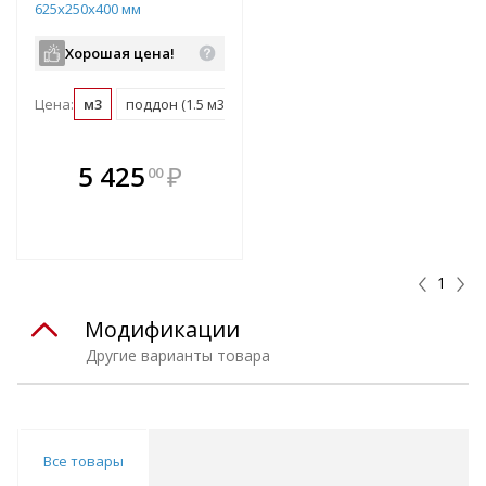
625х250х400 мм
Хорошая цена!
Цена:
м3
поддон (1.5 м3)
В комплекте
5 425
₽
00
е!
всегда выгоднее!
т
Подобрать комплект
1
Модификации
Другие варианты товара
Все товары