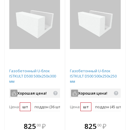
Газобетонный U-блок
Газобетонный U-блок
ISTKULT D500 500х250х300
ISTKULT D500 500х250х250
мм
мм
Хорошая цена!
Хорошая цена!
Цена:
шт
поддон (36 шт)
Цена:
шт
поддон (45 шт)
В комплекте
В комплекте
825
₽
825
₽
00
00