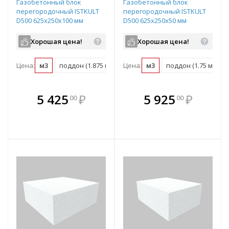
Газобетонный блок
Газобетонный блок
перегородочный ISTKULT
перегородочный ISTKULT
D500 625х250х100 мм
D500 625х250х50 мм
Хорошая цена!
Хорошая цена!
Цена:
м3
поддон (1.875 м3)
Цена:
м3
поддон (1.75 м3)
В комплекте
В комплекте
5 425
₽
5 925
₽
00
00
е!
всегда выгоднее!
всегда выгоднее!
в
т
Подобрать комплект
Подобрать комплект