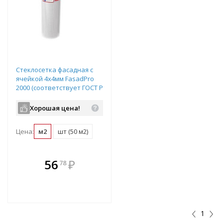
Стеклосетка фасадная с
ячейкой 4х4мм FasadPro
2000 (соответствует ГОСТ Р
55225-2012), размер
рулона: 50х1м
Хорошая цена!
Цена:
м2
шт (50 м2)
В комплекте
56
₽
78
е!
всегда выгоднее!
т
Подобрать комплект
1