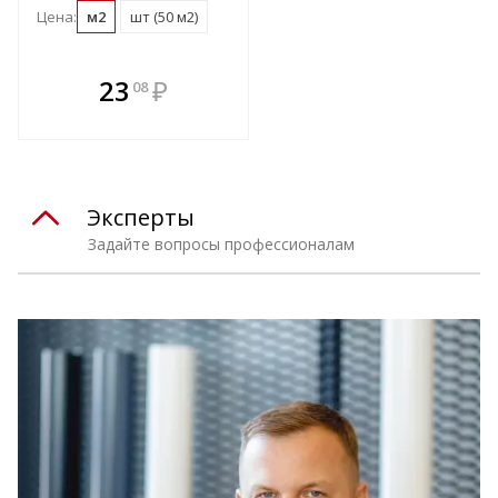
Цена:
м2
шт (50 м2)
В комплекте
23
₽
08
е!
всегда выгоднее!
т
Подобрать комплект
Эксперты
Задайте вопросы профессионалам