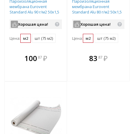
Пароизоляционная
Пароизоляционная
мембрана Eurovent
мембрана Eurovent
Standard Alu 90 г/м2 50х1,5
Standard Alu 80 г/м2 50х1,5
м серебристый
м серебристый
Хорошая цена!
Хорошая цена!
Цена:
м2
шт (75 м2)
Цена:
м2
шт (75 м2)
В комплекте
В комплекте
100
₽
83
₽
87
87
е!
всегда выгоднее!
всегда выгоднее!
в
т
Подобрать комплект
Подобрать комплект