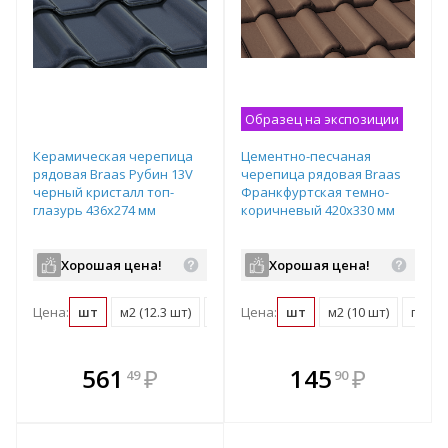
Образец на экспозиции
Керамическая черепица
Цементно-песчаная
рядовая Braas Рубин 13V
черепица рядовая Braas
черный кристалл топ-
Франкфуртская темно-
глазурь 436х274 мм
коричневый 420х330 мм
Хорошая цена!
Хорошая цена!
Цена:
шт
м2 (12.3 шт)
поддон (288 шт)
Цена:
шт
м2 (10 шт)
поддо
В комплекте
В комплекте
561
₽
145
₽
49
90
е!
всегда выгоднее!
всегда выгоднее!
в
т
Подобрать комплект
Подобрать комплект