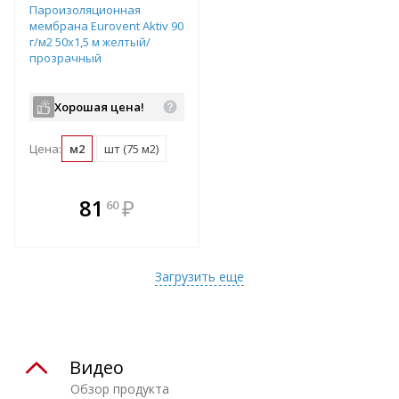
Пароизоляционная
мембрана Eurovent Aktiv 90
г/м2 50х1,5 м желтый/
прозрачный
Хорошая цена!
Цена:
м2
шт (75 м2)
В комплекте
81
₽
60
е!
всегда выгоднее!
т
Подобрать комплект
Загрузить еще
Видео
Обзор продукта