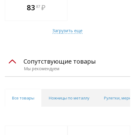
В комплекте
83
₽
87
е!
всегда выгоднее!
т
Подобрать комплект
Загрузить еще
Сопутствующие товары
Мы рекомендуем
Все товары
Ножницы по металлу
Рулетки, мерны