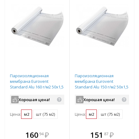
Пароизоляционная
Пароизоляционная
мембрана Eurovent
мембрана Eurovent
Standard Alu 160 г/м2 50х1,5
Standard Alu 150 г/м2 50х1,5
м серебристый
м серебристый
Хорошая цена!
Хорошая цена!
Цена:
м2
шт (75 м2)
Цена:
м2
шт (75 м2)
В комплекте
В комплекте
160
₽
151
₽
94
87