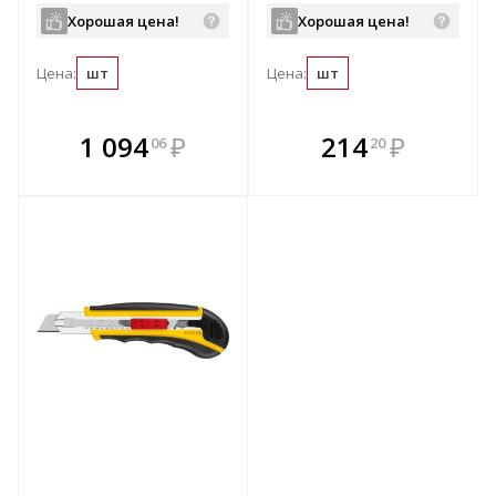
Хорошая цена!
Хорошая цена!
Цена:
шт
Цена:
шт
В комплекте
В комплекте
1 094
₽
214
₽
06
20
е!
всегда выгоднее!
всегда выгоднее!
в
т
Подобрать комплект
Подобрать комплект