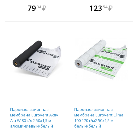
В комплекте
В комплекте
79
₽
123
₽
34
54
е!
всегда выгоднее!
всегда выгоднее!
в
т
Подобрать комплект
Подобрать комплект
Пароизоляционная
Пароизоляционная
мембрана Eurovent Aktiv
мембрана Eurovent Clima
Alu W 80 г/м2 50х1,5 м
100 170 г/м2 50х1,5 м
алюминиевый/белый
белый/белый