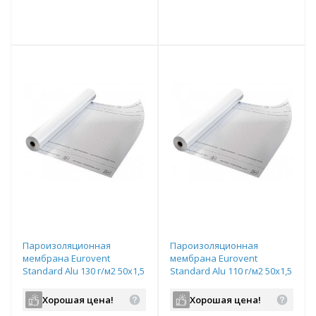
е!
всегда выгоднее!
всегда выгоднее!
в
т
Подобрать комплект
Подобрать комплект
Пароизоляционная
Пароизоляционная
мембрана Eurovent
мембрана Eurovent
Standard Alu 130 г/м2 50х1,5
Standard Alu 110 г/м2 50х1,5
м серебристый
м серебристый
Хорошая цена!
Хорошая цена!