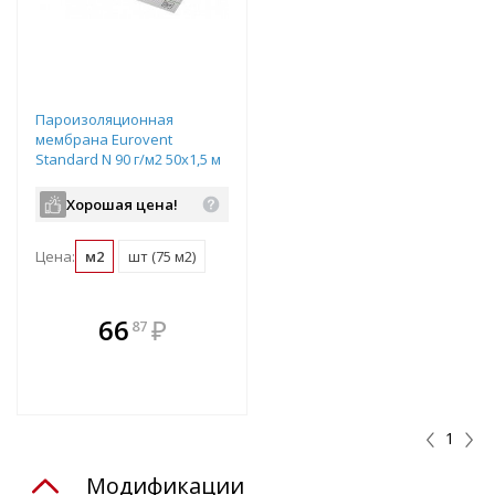
Пароизоляционная
мембрана Eurovent
Standard N 90 г/м2 50х1,5 м
прозрачный
Хорошая цена!
Цена:
м2
шт (75 м2)
В комплекте
66
₽
87
е!
всегда выгоднее!
т
Подобрать комплект
1
Модификации