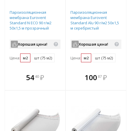
Пароизоляционная
Пароизоляционная
мембрана Eurovent
мембрана Eurovent
Standard N ECO 90 г/м2
Standard Alu 90 г/м2 50х1,5
50х1,5 м прозрачный
м серебристый
Хорошая цена!
Хорошая цена!
Цена:
м2
шт (75 м2)
Цена:
м2
шт (75 м2)
В комплекте
В комплекте
54
₽
100
₽
40
87
е!
всегда выгоднее!
всегда выгоднее!
в
т
Подобрать комплект
Подобрать комплект