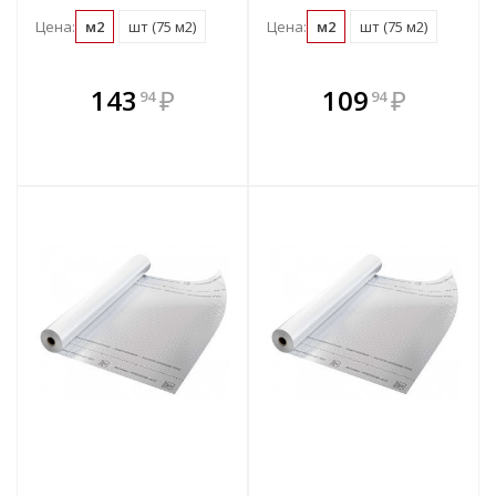
Цена:
м2
шт (75 м2)
Цена:
м2
шт (75 м2)
В комплекте
В комплекте
143
₽
109
₽
94
94
е!
всегда выгоднее!
всегда выгоднее!
в
т
Подобрать комплект
Подобрать комплект