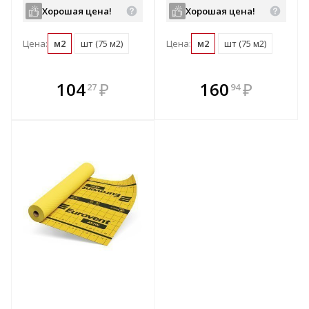
Хорошая цена!
Хорошая цена!
Цена:
м2
шт (75 м2)
Цена:
м2
шт (75 м2)
В комплекте
В комплекте
104
₽
160
₽
27
94
е!
всегда выгоднее!
всегда выгоднее!
в
т
Подобрать комплект
Подобрать комплект