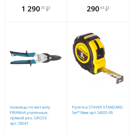
В комплекте
В комплекте
1 290
₽
290
₽
00
84
е!
всегда выгоднее!
всегда выгоднее!
в
т
Подобрать комплект
Подобрать комплект
Ножницы по металлу
Рулетка STAYER STANDARD,
PIRANHA усиленные,
5м*19мм арт.34025-05
прямой рез, GROSS
арт.78347