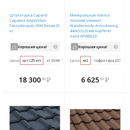
Штукатурка Caparol
Минеральная плитка
Capatect AmphiSilan-
плоский элемент
Fassadenputz FEIN белая 25
Wandermode Armschwung
кг
440х52х20 мм Kupferer
Sand AP080L20
Хорошая цена!
Хорошая цена!
Цена:
шт (25 кг)
кг (0.04 шт)
Цена:
м2 (0.06 шт)
м2
гофротара (0.55 м2)
В комплекте
В комплекте
18 300
₽
6 625
₽
00
63
е!
всегда выгоднее!
всегда выгоднее!
в
т
Подобрать комплект
Подобрать комплект