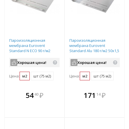
Пароизоляционная
Пароизоляционная
мембрана Eurovent
мембрана Eurovent
Standard N ECO 90 г/м2
Standard Alu 180 г/м2 50х1,5
50х1,5 м прозрачный
м серебристый
Хорошая цена!
Хорошая цена!
Цена:
м2
шт (75 м2)
Цена:
м2
шт (75 м2)
В комплекте
В комплекте
54
₽
171
₽
40
14
е!
всегда выгоднее!
всегда выгоднее!
в
т
Подобрать комплект
Подобрать комплект