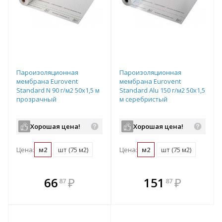
Пароизоляционная
Пароизоляционная
мембрана Eurovent
мембрана Eurovent
Standard N 90 г/м2 50х1,5 м
Standard Alu 150 г/м2 50х1,5
прозрачный
м серебристый
Хорошая цена!
Хорошая цена!
Цена:
м2
шт (75 м2)
Цена:
м2
шт (75 м2)
В комплекте
В комплекте
66
₽
151
₽
87
87
е!
всегда выгоднее!
всегда выгоднее!
в
т
Подобрать комплект
Подобрать комплект