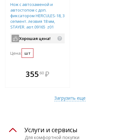
Нож с автозаменой и
автостопом с доп.
фиксатором HERCULES-18, 3
сегмент. лезвия 18 мм,
STAYER, арт.09165_z01
Хорошая цена!
Цена:
шт
В комплекте
355
₽
60
е!
всегда выгоднее!
т
Подобрать комплект
Загрузить еще
Услуги и сервисы
Для комфортной покупки