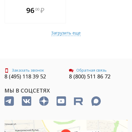
В комплекте
96
₽
00
е!
всегда выгоднее!
т
Подобрать комплект
Загрузить еще
Заказать звонок
Обратная связь
8 (495) 118 39 52
8 (800) 511 86 72
МЫ В СОЦСЕТЯХ