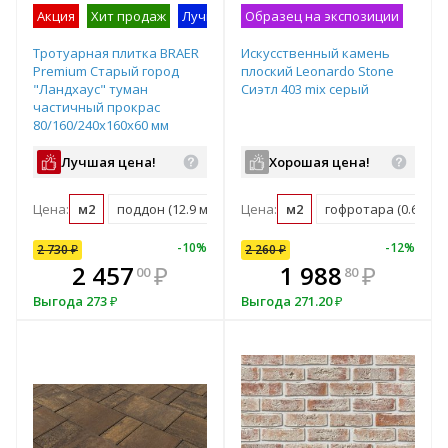
Акция
Хит продаж
Лучшее предложение
Образец на экспозиции
Образец на экс
Тротуарная плитка BRAER
Искусственный камень
Premium Старый город
плоский Leonardo Stone
"Ландхаус" туман
Сиэтл 403 mix серый
частичный прокрас
80/160/240х160х60 мм
Лучшая цена!
Хорошая цена!
Цена:
м2
поддон (12.9 м2)
Цена:
м2
гофротара (0.63 м2)
-
9
%
-
10
%
-
12
%
-
12
%
2 730
2 260
₽
₽
2 260
₽
В комплекте
₽
2 457
1 988
₽
₽
1 988
₽
00
80
80
е!
всегда выгоднее!
в
Выгода
Выгода
273
₽
271.20
₽
Выгода
271.20
₽
т
Подобрать комплект