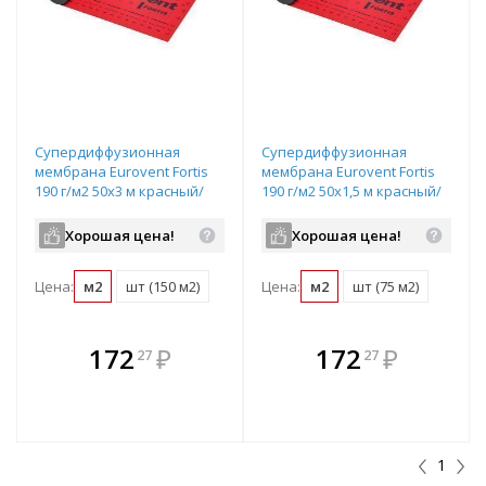
Супердиффузионная
Супердиффузионная
мембрана Eurovent Fortis
мембрана Eurovent Fortis
190 г/м2 50х3 м красный/
190 г/м2 50х1,5 м красный/
серый
серый
Хорошая цена!
Хорошая цена!
Цена:
м2
шт (150 м2)
Цена:
м2
шт (75 м2)
В комплекте
В комплекте
172
₽
172
₽
27
27
е!
всегда выгоднее!
всегда выгоднее!
в
т
Подобрать комплект
Подобрать комплект
1