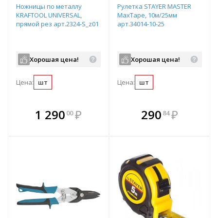
Ножницы по металлу
Рулетка STAYER МASTER
KRAFTOOL UNIVERSAL,
MaxTape, 10м/25мм
прямой рез арт.2324-S_z01
арт.34014-10-25
Хорошая цена!
Хорошая цена!
Цена:
шт
Цена:
шт
В комплекте
В комплекте
1 290
₽
290
₽
00
84
е!
всегда выгоднее!
всегда выгоднее!
в
т
Подобрать комплект
Подобрать комплект