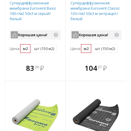
Супердиффузионная
Супердиффузионная
мембрана Eurovent Basic
мембрана Eurovent Classic
100 г/м2 50х3 м серый/
120 г/м2 50х3 м антрацит/
белый
белый
Хорошая цена!
Хорошая цена!
Цена:
м2
шт (150 м2)
Цена:
м2
шт (150 м2)
В комплекте
В комплекте
83
₽
104
₽
30
27
е!
всегда выгоднее!
всегда выгоднее!
в
т
Подобрать комплект
Подобрать комплект