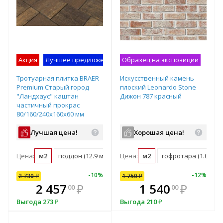
Акция
Лучшее предложение
Образец на экспозиции
Образец на экспозиции
Тротуарная плитка BRAER
Искусственный камень
Premium Старый город
плоский Leonardo Stone
"Ландхаус" каштан
Дижон 787 красный
частичный прокрас
80/160/240х160х60 мм
Лучшая цена!
Хорошая цена!
Цена:
м2
поддон (12.9 м2)
Цена:
м2
гофротара (1.05 м2)
-
9
%
-
10
%
-
12
%
-
12
%
2 730
1 750
₽
₽
1 750
₽
В комплекте
₽
2 457
1 540
₽
₽
1 540
₽
00
00
00
е!
всегда выгоднее!
в
Выгода
Выгода
273
₽
210
₽
Выгода
210
₽
т
Подобрать комплект