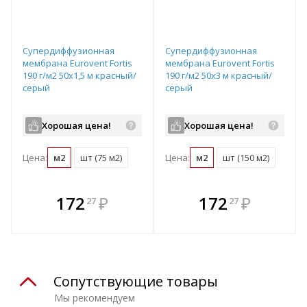
Супердиффузионная
Супердиффузионная
мембрана Eurovent Fortis
мембрана Eurovent Fortis
190 г/м2 50х1,5 м красный/
190 г/м2 50х3 м красный/
серый
серый
Хорошая цена!
Хорошая цена!
Цена:
м2
шт (75 м2)
Цена:
м2
шт (150 м2)
В комплекте
В комплекте
172
₽
172
₽
27
27
е!
всегда выгоднее!
всегда выгоднее!
в
т
Подобрать комплект
Подобрать комплект
Сопутствующие товары
Мы рекомендуем