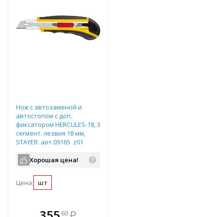
Нож с автозаменой и
автостопом с доп.
фиксатором HERCULES-18, 3
сегмент. лезвия 18 мм,
STAYER, арт.09165_z01
Хорошая цена!
Цена:
шт
В комплекте
355
₽
60