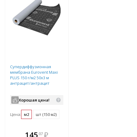
Супердиффузионная
мембрана Eurovent Maxi
PLUS 150 г/м2 50х3 м
антрацит/антрацит
Хорошая цена!
Цена:
м2
шт (150 м2)
В комплекте
145
₽
07