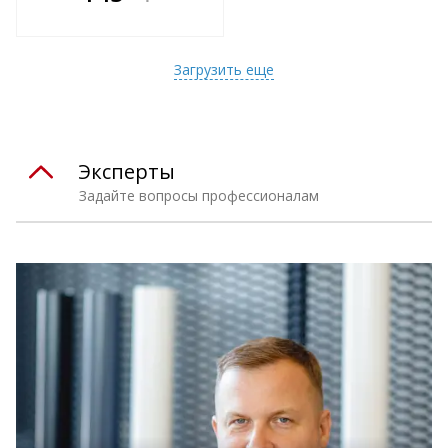
е!
всегда выгоднее!
т
Подобрать комплект
Загрузить еще
Эксперты
Задайте вопросы профессионалам