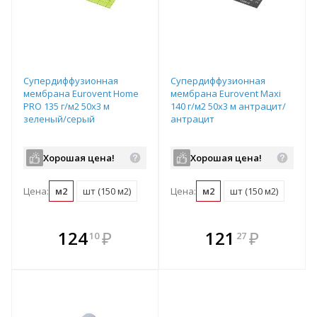
Супердиффузионная
Супердиффузионная
мембрана Eurovent Home
мембрана Eurovent Maxi
PRO 135 г/м2 50х3 м
140 г/м2 50х3 м антрацит/
зеленый/серый
антрацит
Хорошая цена!
Хорошая цена!
Цена:
м2
шт (150 м2)
Цена:
м2
шт (150 м2)
В комплекте
В комплекте
124
₽
121
₽
10
27
е!
всегда выгоднее!
всегда выгоднее!
в
т
Подобрать комплект
Подобрать комплект