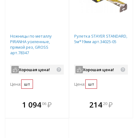
Ножницы по металлу
Рулетка STAYER STANDARD,
PIRANHA усиленные,
5м*19мм арт.34025-05
прямой рез, GROSS
арт.78347
Хорошая цена!
Хорошая цена!
Цена:
шт
Цена:
шт
В комплекте
В комплекте
1 094
₽
214
₽
06
20
е!
всегда выгоднее!
всегда выгоднее!
в
т
Подобрать комплект
Подобрать комплект