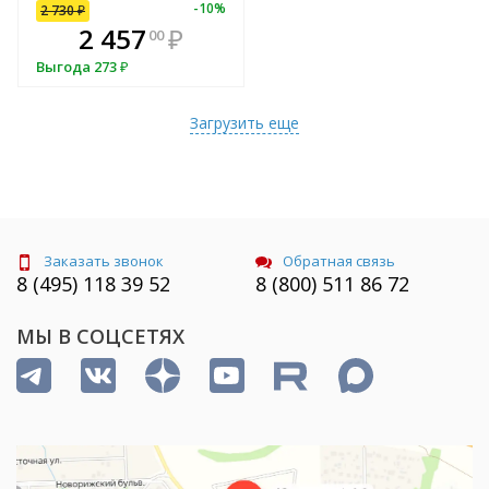
-
10
%
2 730
₽
В комплекте
2 457
₽
00
е!
всегда выгоднее!
Выгода
273
₽
т
Подобрать комплект
Загрузить еще
Заказать звонок
Обратная связь
8 (495) 118 39 52
8 (800) 511 86 72
МЫ В СОЦСЕТЯХ