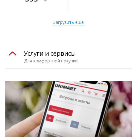
е!
всегда выгоднее!
т
Подобрать комплект
Загрузить еще
Услуги и сервисы
Для комфортной покупки