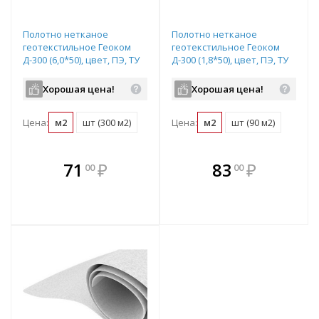
Полотно нетканое
Полотно нетканое
геотекстильное Геоком
геотекстильное Геоком
Д-300 (6,0*50), цвет, ПЭ, ТУ
Д-300 (1,8*50), цвет, ПЭ, ТУ
8397-068-05283280-2006
8397-068-05283280-2006
Хорошая цена!
Хорошая цена!
Цена:
м2
шт (300 м2)
Цена:
м2
шт (90 м2)
В комплекте
В комплекте
71
₽
83
₽
00
00
е!
всегда выгоднее!
всегда выгоднее!
в
т
Подобрать комплект
Подобрать комплект