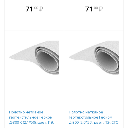
В комплекте
В комплекте
71
₽
71
₽
00
00
е!
всегда выгоднее!
всегда выгоднее!
в
т
Подобрать комплект
Подобрать комплект
Полотно нетканое
Полотно нетканое
геотекстильное Геоком
геотекстильное Геоком
Д-300 К (2,1*50), цвет, ПЭ,
Д-300 (2,0*50), цвет, ПЭ, СТО
каландр СТО 24942540-003-
24942540-003-2017