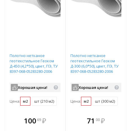
Полотно нетканое
Полотно нетканое
геотекстильное Геоком
геотекстильное Геоком
Д-450 (4,2*50), цвет, ПЭ, ТУ
Д-300 (6,0*50), цвет, ПЭ, ТУ
8397-068-05283280-2006
8397-068-05283280-2006
Хорошая цена!
Хорошая цена!
Цена:
м2
шт (210 м2)
Цена:
м2
шт (300 м2)
В комплекте
В комплекте
100
₽
71
₽
69
00
е!
всегда выгоднее!
всегда выгоднее!
в