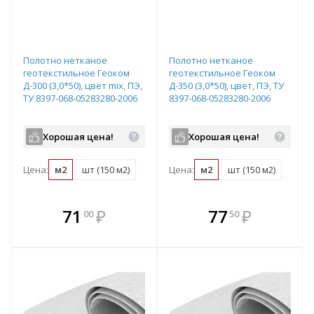
Полотно нетканое
Полотно нетканое
геотекстильное Геоком
геотекстильное Геоком
Д-300 (3,0*50), цвет mix, ПЭ,
Д-350 (3,0*50), цвет, ПЭ, ТУ
ТУ 8397-068-05283280-2006
8397-068-05283280-2006
Хорошая цена!
Хорошая цена!
Цена:
м2
шт (150 м2)
Цена:
м2
шт (150 м2)
В комплекте
В комплекте
71
₽
77
₽
00
50
е!
всегда выгоднее!
всегда выгоднее!
в
т
Подобрать комплект
Подобрать комплект