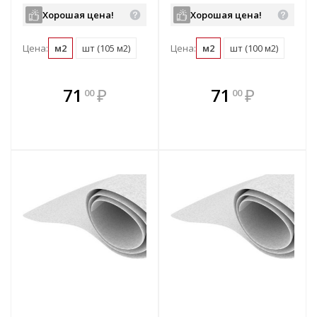
2017
Хорошая цена!
Хорошая цена!
Цена:
м2
шт (105 м2)
Цена:
м2
шт (100 м2)
В комплекте
В комплекте
71
₽
71
₽
00
00
е!
всегда выгоднее!
всегда выгоднее!
в
т
Подобрать комплект
Подобрать комплект