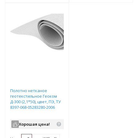
т
Подобрать комплект
Подобрать комплект
Полотно нетканое
геотекстильное Геоком
Д-300 (2,1*50), цвет, ПЭ, ТУ
8397-068-05283280-2006
Хорошая цена!