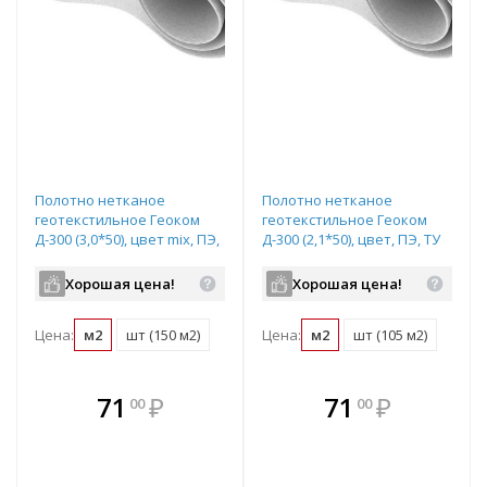
Полотно нетканое
Полотно нетканое
геотекстильное Геоком
геотекстильное Геоком
Д-300 (3,0*50), цвет mix, ПЭ,
Д-300 (2,1*50), цвет, ПЭ, ТУ
ТУ 8397-068-05283280-2006
8397-068-05283280-2006
Хорошая цена!
Хорошая цена!
Цена:
м2
шт (150 м2)
Цена:
м2
шт (105 м2)
В комплекте
В комплекте
71
₽
71
₽
00
00
е!
всегда выгоднее!
всегда выгоднее!
в
т
Подобрать комплект
Подобрать комплект