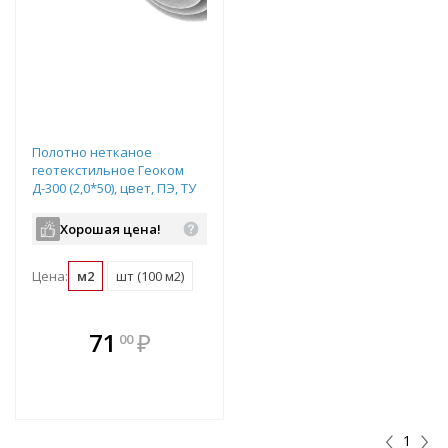
Полотно нетканое
геотекстильное Геоком
Д-300 (2,0*50), цвет, ПЭ, ТУ
8397-068-05283280-2006
Хорошая цена!
Цена:
м2
шт (100 м2)
В комплекте
71
₽
00
е!
всегда выгоднее!
т
Подобрать комплект
1