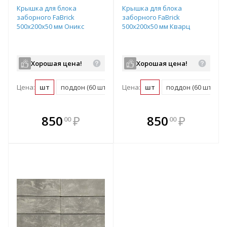
Крышка для блока
Крышка для блока
заборного FaBrick
заборного FaBrick
500х200х50 мм Оникс
500х200х50 мм Кварц
Хорошая цена!
Хорошая цена!
Цена:
шт
поддон (60 шт)
Цена:
шт
поддон (60 шт)
В комплекте
В комплекте
850
₽
850
₽
00
00
е!
всегда выгоднее!
всегда выгоднее!
в
т
Подобрать комплект
Подобрать комплект