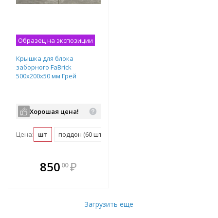
Образец на экспозиции
Крышка для блока
заборного FaBrick
500х200х50 мм Грей
Хорошая цена!
Цена:
шт
поддон (60 шт)
В комплекте
850
₽
00
е!
всегда выгоднее!
т
Подобрать комплект
Загрузить еще