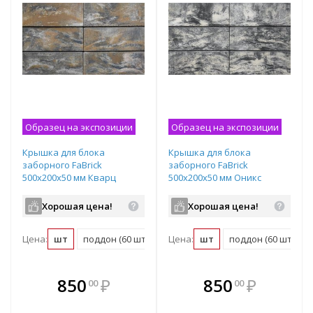
Образец на экспозиции
Образец на экспозиции
Крышка для блока
Крышка для блока
заборного FaBrick
заборного FaBrick
500х200х50 мм Кварц
500х200х50 мм Оникс
Хорошая цена!
Хорошая цена!
Цена:
шт
поддон (60 шт)
Цена:
шт
поддон (60 шт)
В комплекте
В комплекте
850
₽
850
₽
00
00
е!
всегда выгоднее!
всегда выгоднее!
в