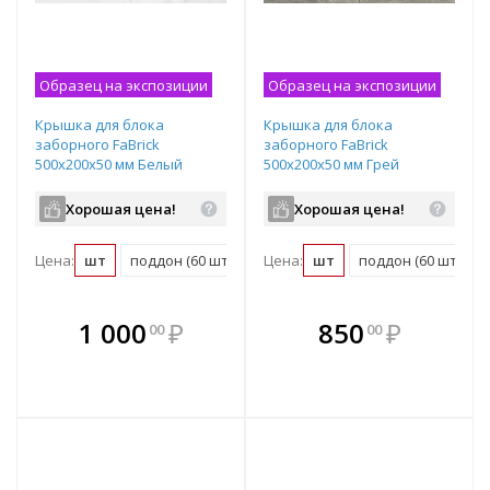
Образец на экспозиции
Образец на экспозиции
Крышка для блока
Крышка для блока
заборного FaBrick
заборного FaBrick
500х200х50 мм Белый
500х200х50 мм Грей
Хорошая цена!
Хорошая цена!
Цена:
шт
поддон (60 шт)
Цена:
шт
поддон (60 шт)
В комплекте
В комплекте
1 000
₽
850
₽
00
00
е!
всегда выгоднее!
всегда выгоднее!
в
т
Подобрать комплект
Подобрать комплект