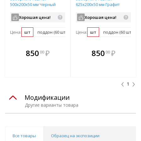
500х200х50 мм Черный
625х200х50 мм Графит
микс
Хорошая цена!
Хорошая цена!
Цена:
шт
поддон (60 шт)
Цена:
шт
поддон (60 шт)
В комплекте
В комплекте
850
₽
850
₽
00
00
е!
всегда выгоднее!
всегда выгоднее!
в
т
Подобрать комплект
Подобрать комплект
1
Модификации
Другие варианты товара
Все товары
Образец на экспозиции